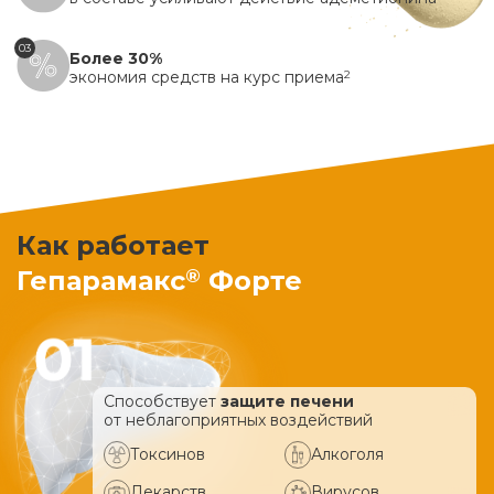
03
Более 30%
экономия средств на курс приема
2
Как работает
®
Гепарамакс
Форте
Способствует
защите печени
от неблагоприятных воздействий
Токсинов
Алкоголя
Лекарств
Вирусов