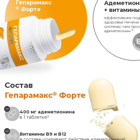
Гепарамакс
Адеметион
®
Форте
+ витамины
эффективнее под
здоровье печени
системы, чем про
адеметионин.
5
Состав
®
Гепарамакс
Форте
01
400 мг адеметионина
в 1 таблетке
3
02
Витамины B9 и B12
в составе усиливают действие адеметионина
5