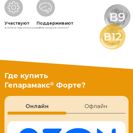
Участвуют
Поддерживают
в синтезе Адеметионина
работу нервной системы
5
Где купить
®
Гепарамакс
Форте?
Онлайн
Офлайн