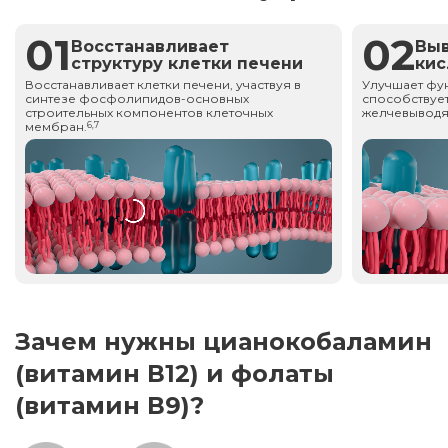
01
02
Восстанавливает
Вы
структуру клетки печени
ки
Восстанавливает клетки печени, участвуя в
Улучшает фу
синтезе фосфолипидов-основных
способствует
строительных компонентов клеточных
желчевыводя
мембран.
6,7
Зачем нужны цианокобаламин
(витамин В12) и фолаты
(витамин В9)?