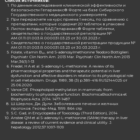
Список источников:
1.
По данным исследования клинической эффективности и
безопасности Гепарамакс® Форте на базе Сибирского
Государственного медицинского университета
2.
При перерасчете на курс приема 1 месяц, по сравнению с
препаратами, которые содержат 20 таблеток в упаковке
3.
Листок-вкладыш БАД Гепарамакс® Форте таблетки,
свидетельство о государственной регистрации №
AM.01.11.01.003.R.000031.03.23 от 30.03.2023 г.
4.
Свидетельство о государственной регистрации продукции №
AM.01.11.01.003.R.000031.03.23 от 30.03.2023 г.
5.
Folate, vitamin B₁₂, and S-adenosylmethionine Teodoro Bottiglieri.
Psychiatr Clin North Am. 2013 Mar. Psychiatr Clin North Am 2013
Mar;36(1):1-13
6.
Friedel, H A et al. S-adenosyl-L-methionine. A review of its
pharmacological properties and therapeutic potential in liver
dysfunction and affective disorders in relation to its physiological role
in cell metabolism. Drugs. 1989; 38 (3) p.389-416 RUS2144025 от
25.06.2020
7.
Vance DE. Phospholipid methylation in mammals: from
biochemistry to physiological function. BiochimicaBiochimica et
Biophysica Acta. 2014: 1477-1487
8.
Ш.Шерлок, Дж. Дули. Заболевания печени и желчных
протоков. Геотар-Мед. 1999. 864 стр
9.
S.C. Gad, in Encyclopedia of Toxicology (Third Edition), 2014
10.
Anstee QM et al.S-adenosyl-L-methionine (SAMe) therapy in liver
disease: a review of current evidence and clinical utility. J.
hepatology.2012;57:1097-1109