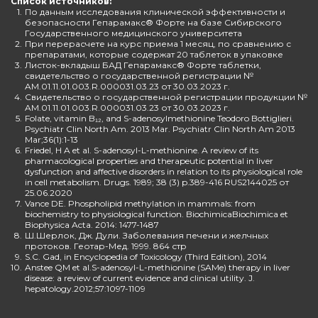
Список источников:
1.
По данным исследования клинической эффективности и
безопасности Гепарамакс® Форте на базе Сибирского
Государственного медицинского университета
2.
При перерасчете на курс приема 1 месяц, по сравнению с
препаратами, которые содержат 20 таблеток в упаковке
3.
Листок-вкладыш БАД Гепарамакс® Форте таблетки,
свидетельство о государственной регистрации №
AM.01.11.01.003.R.000031.03.23 от 30.03.2023 г.
4.
Свидетельство о государственной регистрации продукции №
AM.01.11.01.003.R.000031.03.23 от 30.03.2023 г.
5.
Folate, vitamin B₁₂, and S-adenosylmethionine Teodoro Bottiglieri.
Psychiatr Clin North Am. 2013 Mar. Psychiatr Clin North Am 2013
Mar;36(1):1-13
6.
Friedel, H A et al. S-adenosyl-L-methionine. A review of its
pharmacological properties and therapeutic potential in liver
dysfunction and affective disorders in relation to its physiological role
in cell metabolism. Drugs. 1989; 38 (3) p.389-416 RUS2144025 от
25.06.2020
7.
Vance DE. Phospholipid methylation in mammals: from
biochemistry to physiological function. BiochimicaBiochimica et
Biophysica Acta. 2014: 1477-1487
8.
Ш.Шерлок, Дж. Дули. Заболевания печени и желчных
протоков. Геотар-Мед. 1999. 864 стр
9.
S.C. Gad, in Encyclopedia of Toxicology (Third Edition), 2014
10.
Anstee QM et al.S-adenosyl-L-methionine (SAMe) therapy in liver
disease: a review of current evidence and clinical utility. J.
hepatology.2012;57:1097-1109