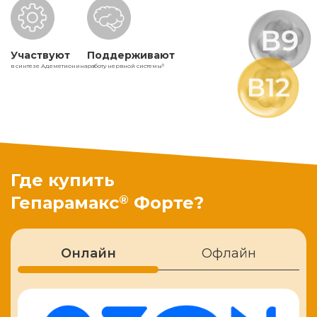
Участвуют
Поддерживают
в синтезе Адеметионина
работу нервной системы
5
Где купить
®
Гепарамакс
Форте?
Онлайн
Офлайн