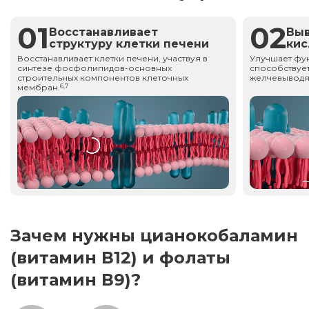
01
02
Восстанавливает
Вы
структуру клетки печени
ки
Восстанавливает клетки печени, участвуя в
Улучшает фу
синтезе фосфолипидов-основных
способствует
строительных компонентов клеточных
желчевыводя
мембран.
6,7
Зачем нужны цианокобаламин
(витамин В12) и фолаты
(витамин В9)?