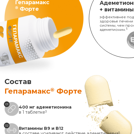
Гепарамакс
Адеметион
®
Форте
+ витамины
эффективнее под
здоровье печени
системы, чем про
адеметионин.
5
Состав
®
Гепарамакс
Форте
01
400 мг адеметионина
в 1 таблетке
3
02
Витамины B9 и B12
в составе усиливают действие адеметионина
5