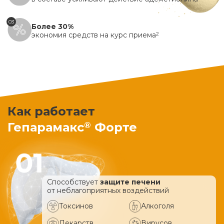
03
Более 30%
экономия средств на курс приема
2
Как работает
®
Гепарамакс
Форте
Способствует
защите печени
от неблагоприятных воздействий
Токсинов
Алкоголя
Лекарств
Вирусов