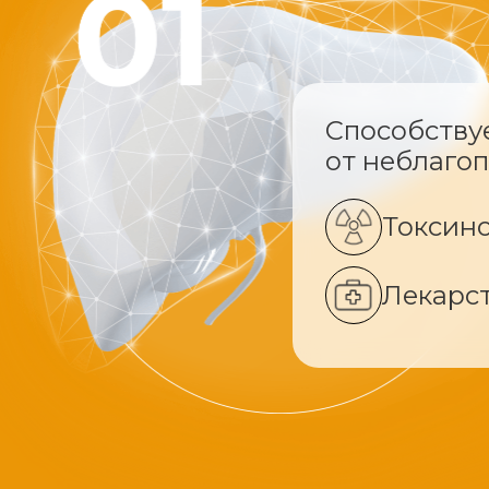
Способству
от неблаго
Токсин
Лекарс