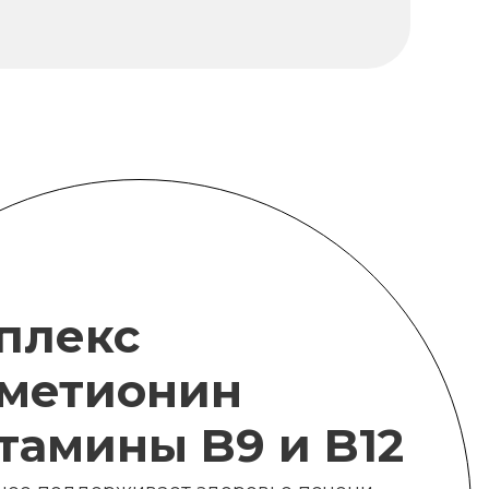
плекс
метионин
итамины B9 и B12