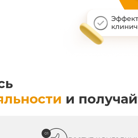
сь
яльности
и получай
01