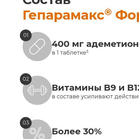
®
Гепарамакс
Фо
01
400 мг адеметио
3
в 1 таблетке
02
Витамины B9 и B1
в составе усиливают действ
03
Более 30%