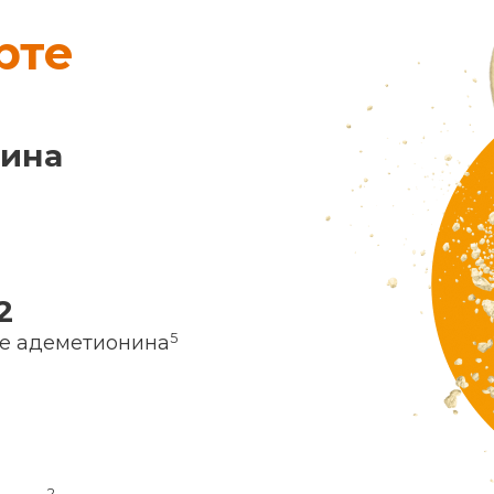
рте
нина
2
5
ие адеметионина
2