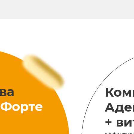
ва
Ком
Форте
Аде
+ в