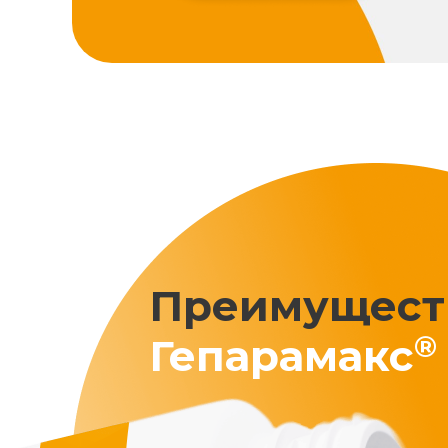
Преимущест
®
Гепарамакс