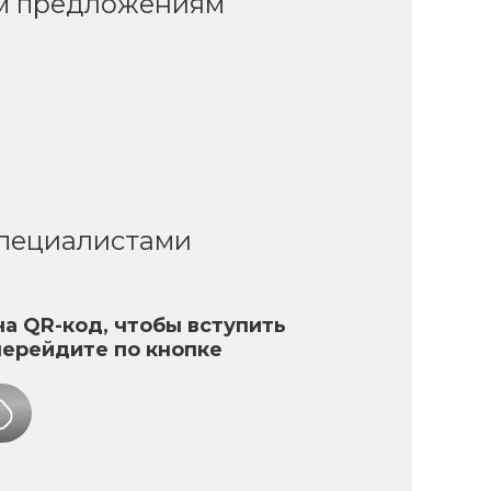
ым предложениям
специалистами
а QR-код, чтобы вступить
перейдите по кнопке