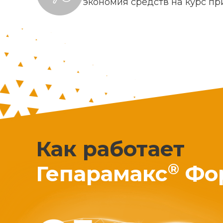
экономия средств на курс п
Как работает
®
Гепарамакс
Фо