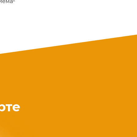
риема
рте