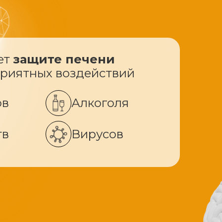
ет
защите печени
приятных воздействий
ов
Алкоголя
тв
Вирусов