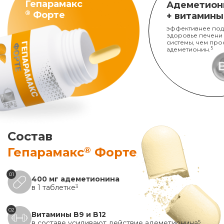
Гепарамакс
Адеметион
®
Форте
+ витамины
эффективнее под
здоровье печени
системы, чем про
адеметионин.
5
Состав
®
Гепарамакс
Форте
01
400 мг адеметионина
в 1 таблетке
3
02
Витамины B9 и B12
в составе усиливают действие адеметионина
5