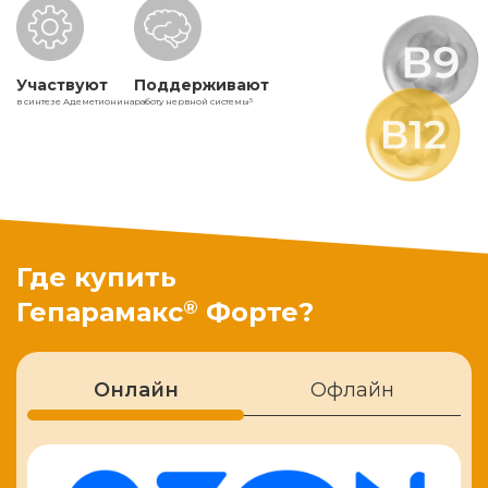
Участвуют
Поддерживают
в синтезе Адеметионина
работу нервной системы
5
Где купить
®
Гепарамакс
Форте?
Онлайн
Офлайн