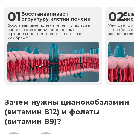
01
02
Восстанавливает
Вы
структуру клетки печени
ки
Восстанавливает клетки печени, участвуя в
Улучшает фу
синтезе фосфолипидов-основных
способствует
строительных компонентов клеточных
желчевыводя
мембран.
6,7
Зачем нужны цианокобаламин
(витамин В12) и фолаты
(витамин В9)?