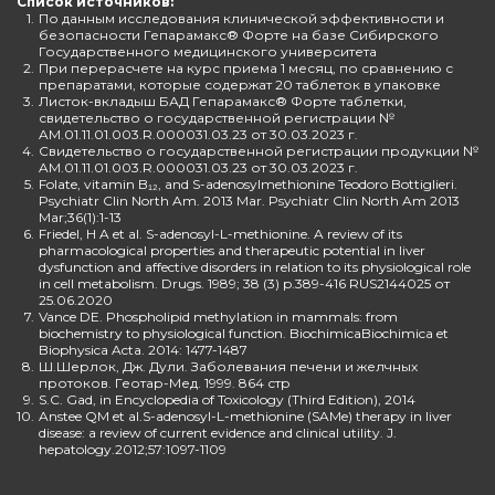
Список источников:
1.
По данным исследования клинической эффективности и
безопасности Гепарамакс® Форте на базе Сибирского
Государственного медицинского университета
2.
При перерасчете на курс приема 1 месяц, по сравнению с
препаратами, которые содержат 20 таблеток в упаковке
3.
Листок-вкладыш БАД Гепарамакс® Форте таблетки,
свидетельство о государственной регистрации №
AM.01.11.01.003.R.000031.03.23 от 30.03.2023 г.
4.
Свидетельство о государственной регистрации продукции №
AM.01.11.01.003.R.000031.03.23 от 30.03.2023 г.
5.
Folate, vitamin B₁₂, and S-adenosylmethionine Teodoro Bottiglieri.
Psychiatr Clin North Am. 2013 Mar. Psychiatr Clin North Am 2013
Mar;36(1):1-13
6.
Friedel, H A et al. S-adenosyl-L-methionine. A review of its
pharmacological properties and therapeutic potential in liver
dysfunction and affective disorders in relation to its physiological role
in cell metabolism. Drugs. 1989; 38 (3) p.389-416 RUS2144025 от
25.06.2020
7.
Vance DE. Phospholipid methylation in mammals: from
biochemistry to physiological function. BiochimicaBiochimica et
Biophysica Acta. 2014: 1477-1487
8.
Ш.Шерлок, Дж. Дули. Заболевания печени и желчных
протоков. Геотар-Мед. 1999. 864 стр
9.
S.C. Gad, in Encyclopedia of Toxicology (Third Edition), 2014
10.
Anstee QM et al.S-adenosyl-L-methionine (SAMe) therapy in liver
disease: a review of current evidence and clinical utility. J.
hepatology.2012;57:1097-1109