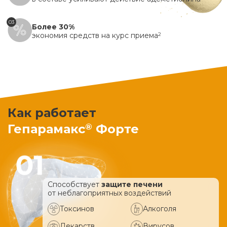
03
Более 30%
экономия средств на курс приема
2
Как работает
®
Гепарамакс
Форте
Способствует
защите печени
от неблагоприятных воздействий
Токсинов
Алкоголя
Лекарств
Вирусов