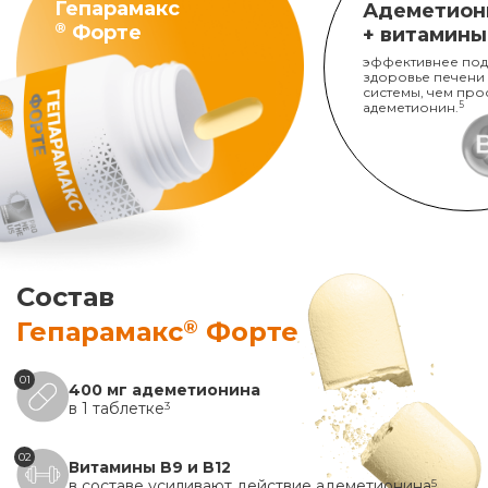
Гепарамакс
Адеметион
®
Форте
+ витамины
эффективнее под
здоровье печени
системы, чем про
адеметионин.
5
Состав
®
Гепарамакс
Форте
01
400 мг адеметионина
в 1 таблетке
3
02
Витамины B9 и B12
в составе усиливают действие адеметионина
5