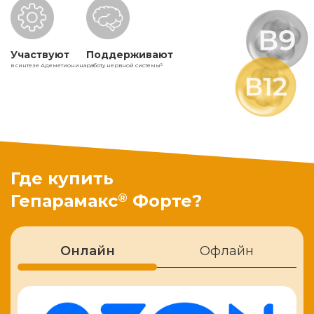
Участвуют
Поддерживают
в синтезе Адеметионина
работу нервной системы
5
Где купить
®
Гепарамакс
Форте?
Онлайн
Офлайн