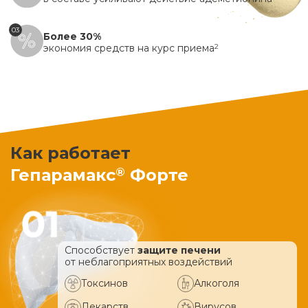
03
Более 30%
экономия средств на курс приема
2
Как работает
®
Гепарамакс
Форте
Способствует
защите печени
от неблагоприятных воздействий
Токсинов
Алкоголя
Лекарств
Вирусов