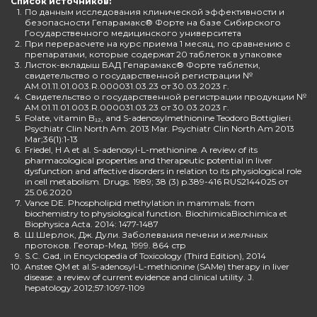
Список источников:
1.
По данным исследования клинической эффективности и
безопасности Гепарамакс® Форте на базе Сибирского
Государственного медицинского университета
2.
При перерасчете на курс приема 1 месяц, по сравнению с
препаратами, которые содержат 20 таблеток в упаковке
3.
Листок-вкладыш БАД Гепарамакс® Форте таблетки,
свидетельство о государственной регистрации №
AM.01.11.01.003.R.000031.03.23 от 30.03.2023 г.
4.
Свидетельство о государственной регистрации продукции №
AM.01.11.01.003.R.000031.03.23 от 30.03.2023 г.
5.
Folate, vitamin B₁₂, and S-adenosylmethionine Teodoro Bottiglieri.
Psychiatr Clin North Am. 2013 Mar. Psychiatr Clin North Am 2013
Mar;36(1):1-13
6.
Friedel, H A et al. S-adenosyl-L-methionine. A review of its
pharmacological properties and therapeutic potential in liver
dysfunction and affective disorders in relation to its physiological role
in cell metabolism. Drugs. 1989; 38 (3) p.389-416 RUS2144025 от
25.06.2020
7.
Vance DE. Phospholipid methylation in mammals: from
biochemistry to physiological function. BiochimicaBiochimica et
Biophysica Acta. 2014: 1477-1487
8.
Ш.Шерлок, Дж. Дули. Заболевания печени и желчных
протоков. Геотар-Мед. 1999. 864 стр
9.
S.C. Gad, in Encyclopedia of Toxicology (Third Edition), 2014
10.
Anstee QM et al.S-adenosyl-L-methionine (SAMe) therapy in liver
disease: a review of current evidence and clinical utility. J.
hepatology.2012;57:1097-1109