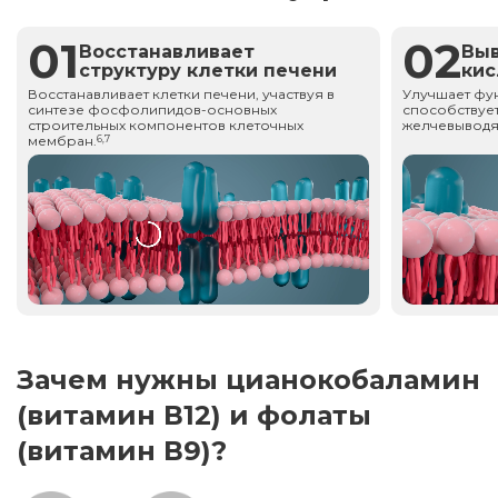
01
02
Восстанавливает
Вы
структуру клетки печени
ки
Восстанавливает клетки печени, участвуя в
Улучшает фу
синтезе фосфолипидов-основных
способствует
строительных компонентов клеточных
желчевыводя
мембран.
6,7
Зачем нужны цианокобаламин
(витамин В12) и фолаты
(витамин В9)?