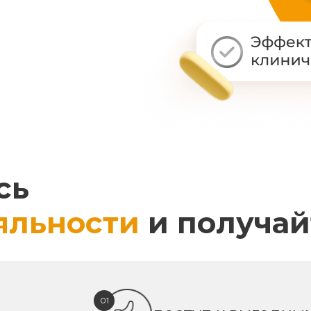
сь
яльности
и получай
01