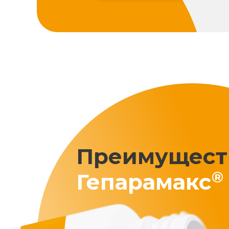
Преимущест
®
Гепарамакс