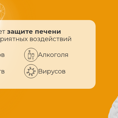
ет
защите печени
приятных воздействий
ов
Алкоголя
тв
Вирусов