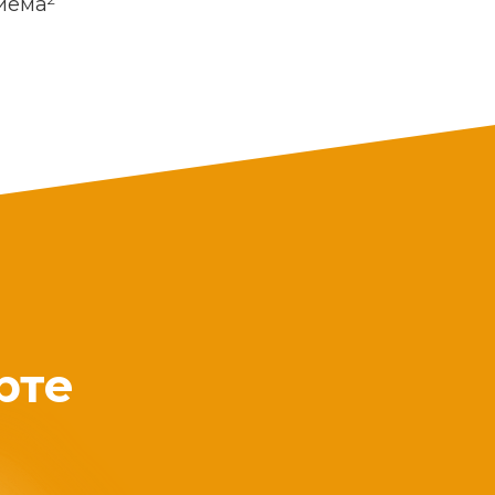
риема
рте