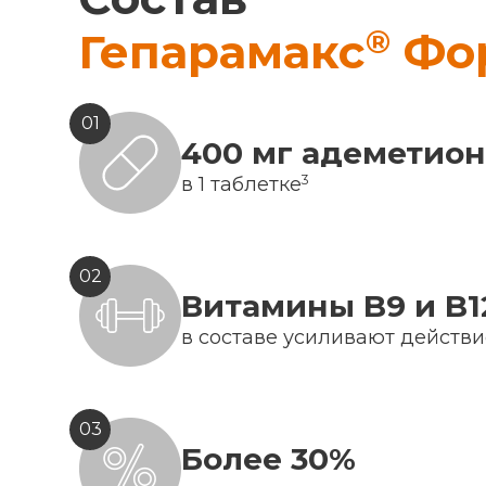
®
Гепарамакс
Фо
01
400 мг адеметио
3
в 1 таблетке
02
Витамины B9 и B1
в составе усиливают действ
03
Более 30%