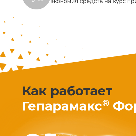
экономия средств на курс п
Как работает
®
Гепарамакс
Фо