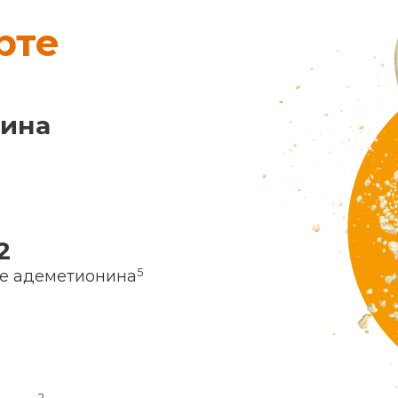
рте
нина
2
5
ие адеметионина
2