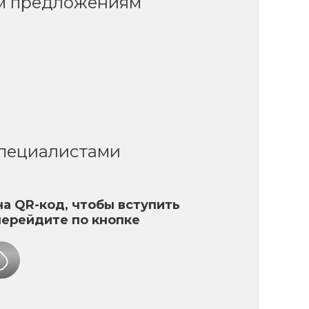
ым предложениям
специалистами
а QR-код, чтобы вступить
перейдите по кнопке