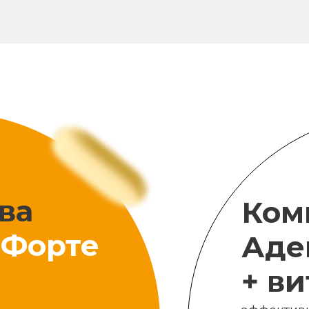
ва
Ком
Форте
Аде
+ в