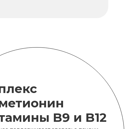
плекс
метионин
итамины B9 и B12