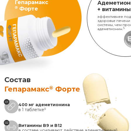
Гепарамакс
Адеметион
®
Форте
+ витамины
эффективнее под
здоровье печени
системы, чем про
адеметионин.
5
Состав
®
Гепарамакс
Форте
01
400 мг адеметионина
в 1 таблетке
3
02
Витамины B9 и B12
в составе усиливают действие адеметионина
5