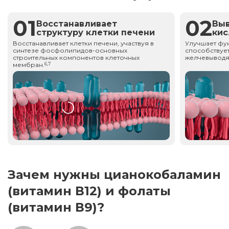
01
02
Восстанавливает
Вы
структуру клетки печени
ки
Восстанавливает клетки печени, участвуя в
Улучшает фу
синтезе фосфолипидов-основных
способствует
строительных компонентов клеточных
желчевыводя
мембран.
6,7
Зачем нужны цианокобаламин
(витамин В12) и фолаты
(витамин В9)?