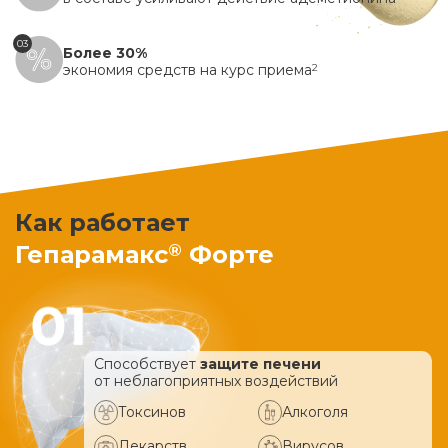
03
Более 30%
экономия средств на курс приема
2
Как работает
®
Гепарамакс
Форте
Способствует
защите печени
от неблагоприятных воздействий
Токсинов
Алкоголя
Лекарств
Вирусов