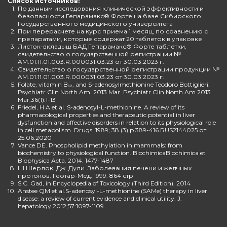
Список источников:
1.
По данным исследования клинической эффективности и
безопасности Гепарамакс® Форте на базе Сибирского
Государственного медицинского университета
2.
При перерасчете на курс приема 1 месяц, по сравнению с
препаратами, которые содержат 20 таблеток в упаковке
3.
Листок-вкладыш БАД Гепарамакс® Форте таблетки,
свидетельство о государственной регистрации №
AM.01.11.01.003.R.000031.03.23 от 30.03.2023 г.
4.
Свидетельство о государственной регистрации продукции №
AM.01.11.01.003.R.000031.03.23 от 30.03.2023 г.
5.
Folate, vitamin B₁₂, and S-adenosylmethionine Teodoro Bottiglieri.
Psychiatr Clin North Am. 2013 Mar. Psychiatr Clin North Am 2013
Mar;36(1):1-13
6.
Friedel, H A et al. S-adenosyl-L-methionine. A review of its
pharmacological properties and therapeutic potential in liver
dysfunction and affective disorders in relation to its physiological role
in cell metabolism. Drugs. 1989; 38 (3) p.389-416 RUS2144025 от
25.06.2020
7.
Vance DE. Phospholipid methylation in mammals: from
biochemistry to physiological function. BiochimicaBiochimica et
Biophysica Acta. 2014: 1477-1487
8.
Ш.Шерлок, Дж. Дули. Заболевания печени и желчных
протоков. Геотар-Мед. 1999. 864 стр
9.
S.C. Gad, in Encyclopedia of Toxicology (Third Edition), 2014
10.
Anstee QM et al.S-adenosyl-L-methionine (SAMe) therapy in liver
disease: a review of current evidence and clinical utility. J.
hepatology.2012;57:1097-1109