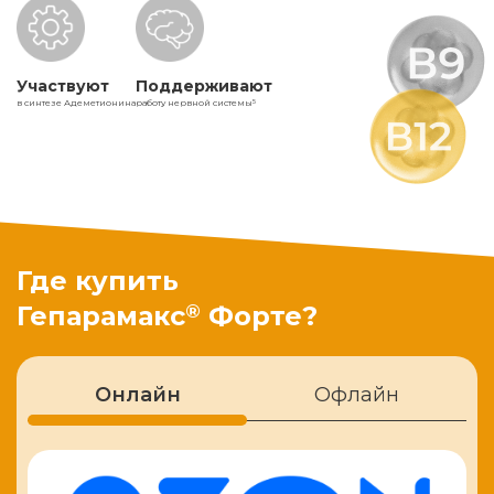
Участвуют
Поддерживают
в синтезе Адеметионина
работу нервной системы
5
Где купить
®
Гепарамакс
Форте?
Онлайн
Офлайн