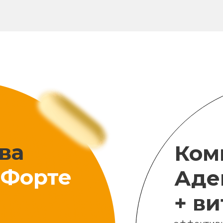
ва
Ком
Форте
Аде
+ в