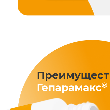
Преимущест
®
Гепарамакс