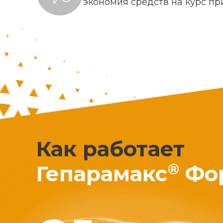
экономия средств на курс п
Как работает
®
Гепарамакс
Фо