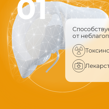
Способству
от неблаго
Токсин
Лекарс