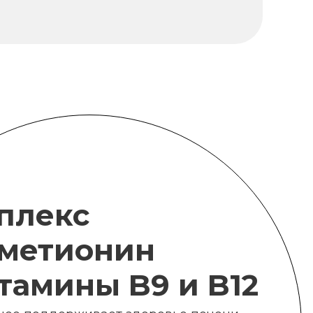
плекс
метионин
итамины B9 и B12