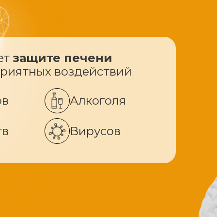
ет
защите печени
приятных воздействий
ов
Алкоголя
тв
Вирусов