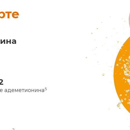
рте
нина
2
5
ие адеметионина
2