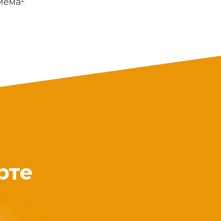
риема
рте