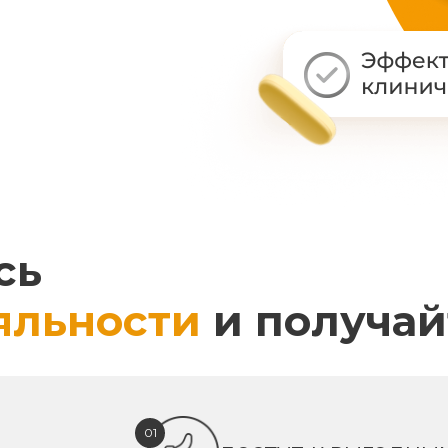
сь
яльности
и получай
01