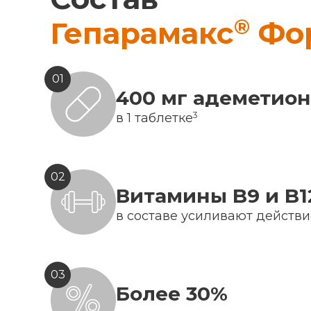
®
Гепарамакс
Фо
01
400 мг адеметио
3
в 1 таблетке
02
Витамины B9 и B1
в составе усиливают действ
03
Более 30%