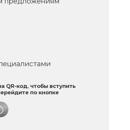
ым предложениям
специалистами
а QR-код, чтобы вступить
перейдите по кнопке