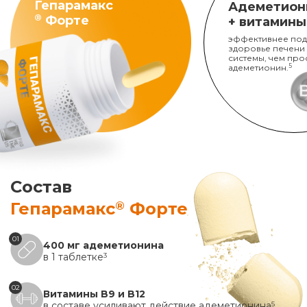
Гепарамакс
Адеметион
®
Форте
+ витамины
эффективнее под
здоровье печени
системы, чем про
адеметионин.
5
Состав
®
Гепарамакс
Форте
01
400 мг адеметионина
в 1 таблетке
3
02
Витамины B9 и B12
в составе усиливают действие адеметионина
5