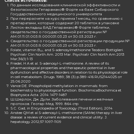
Список источников:
1.
По данным исследования клинической эффективности и
безопасности Гепарамакс® Форте на базе Сибирского
Государственного медицинского университета
2.
При перерасчете на курс приема 1 месяц, по сравнению с
препаратами, которые содержат 20 таблеток в упаковке
3.
Листок-вкладыш БАД Гепарамакс® Форте таблетки,
свидетельство о государственной регистрации №
AM.01.11.01.003.R.000031.03.23 от 30.03.2023 г.
4.
Свидетельство о государственной регистрации продукции №
AM.01.11.01.003.R.000031.03.23 от 30.03.2023 г.
5.
Folate, vitamin B₁₂, and S-adenosylmethionine Teodoro Bottiglieri.
Psychiatr Clin North Am. 2013 Mar. Psychiatr Clin North Am 2013
Mar;36(1):1-13
6.
Friedel, H A et al. S-adenosyl-L-methionine. A review of its
pharmacological properties and therapeutic potential in liver
dysfunction and affective disorders in relation to its physiological role
in cell metabolism. Drugs. 1989; 38 (3) p.389-416 RUS2144025 от
25.06.2020
7.
Vance DE. Phospholipid methylation in mammals: from
biochemistry to physiological function. BiochimicaBiochimica et
Biophysica Acta. 2014: 1477-1487
8.
Ш.Шерлок, Дж. Дули. Заболевания печени и желчных
протоков. Геотар-Мед. 1999. 864 стр
9.
S.C. Gad, in Encyclopedia of Toxicology (Third Edition), 2014
10.
Anstee QM et al.S-adenosyl-L-methionine (SAMe) therapy in liver
disease: a review of current evidence and clinical utility. J.
hepatology.2012;57:1097-1109