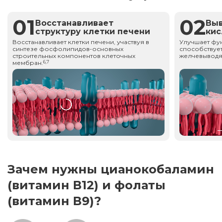
01
02
Восстанавливает
Вы
структуру клетки печени
ки
Восстанавливает клетки печени, участвуя в
Улучшает фу
синтезе фосфолипидов-основных
способствует
строительных компонентов клеточных
желчевыводя
мембран.
6,7
Зачем нужны цианокобаламин
(витамин В12) и фолаты
(витамин В9)?