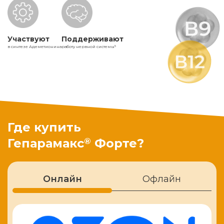
Участвуют
Поддерживают
в синтезе Адеметионина
работу нервной системы
5
Где купить
®
Гепарамакс
Форте?
Онлайн
Офлайн