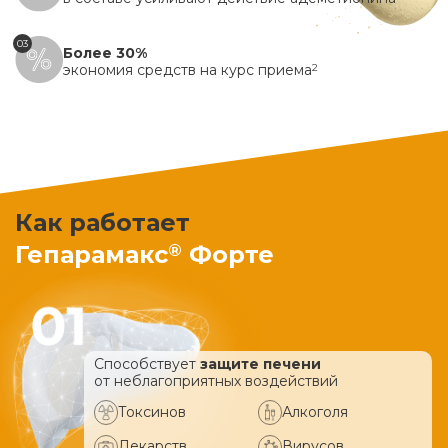
03
Более 30%
экономия средств на курс приема
2
Как работает
®
Гепарамакс
Форте
Способствует
защите печени
от неблагоприятных воздействий
Токсинов
Алкоголя
Лекарств
Вирусов