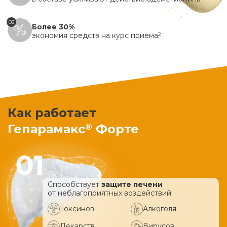
03
Более 30%
экономия средств на курс приема
2
Как работает
®
Гепарамакс
Форте
Способствует
защите печени
от неблагоприятных воздействий
Токсинов
Алкоголя
Лекарств
Вирусов