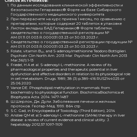
Список источников:
1.
По данным исследования клинической эффективности и
безопасности Гепарамакс® Форте на базе Сибирского
Государственного медицинского университета
2.
При перерасчете на курс приема 1 месяц, по сравнению с
препаратами, которые содержат 20 таблеток в упаковке
3.
Листок-вкладыш БАД Гепарамакс® Форте таблетки,
свидетельство о государственной регистрации №
AM.01.11.01.003.R.000031.03.23 от 30.03.2023 г.
4.
Свидетельство о государственной регистрации продукции №
AM.01.11.01.003.R.000031.03.23 от 30.03.2023 г.
5.
Folate, vitamin B₁₂, and S-adenosylmethionine Teodoro Bottiglieri.
Psychiatr Clin North Am. 2013 Mar. Psychiatr Clin North Am 2013
Mar;36(1):1-13
6.
Friedel, H A et al. S-adenosyl-L-methionine. A review of its
pharmacological properties and therapeutic potential in liver
dysfunction and affective disorders in relation to its physiological role
in cell metabolism. Drugs. 1989; 38 (3) p.389-416 RUS2144025 от
25.06.2020
7.
Vance DE. Phospholipid methylation in mammals: from
biochemistry to physiological function. BiochimicaBiochimica et
Biophysica Acta. 2014: 1477-1487
8.
Ш.Шерлок, Дж. Дули. Заболевания печени и желчных
протоков. Геотар-Мед. 1999. 864 стр
9.
S.C. Gad, in Encyclopedia of Toxicology (Third Edition), 2014
10.
Anstee QM et al.S-adenosyl-L-methionine (SAMe) therapy in liver
disease: a review of current evidence and clinical utility. J.
hepatology.2012;57:1097-1109