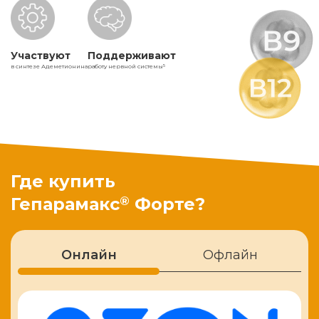
Участвуют
Поддерживают
в синтезе Адеметионина
работу нервной системы
5
Где купить
®
Гепарамакс
Форте?
Онлайн
Офлайн