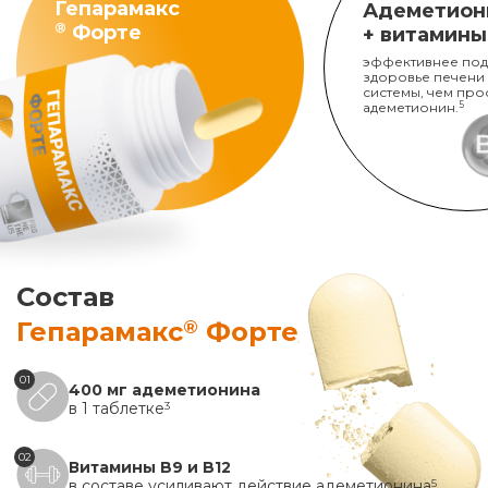
Гепарамакс
Адеметион
®
Форте
+ витамины
эффективнее под
здоровье печени
системы, чем про
адеметионин.
5
Состав
®
Гепарамакс
Форте
01
400 мг адеметионина
в 1 таблетке
3
02
Витамины B9 и B12
в составе усиливают действие адеметионина
5