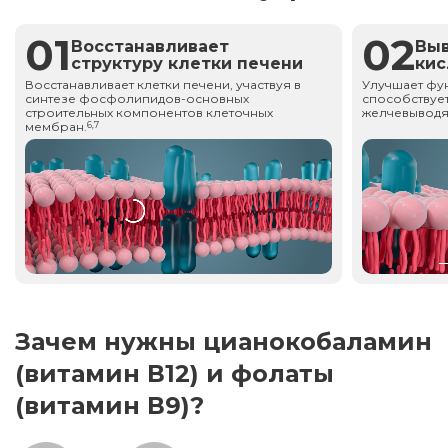
01
02
Восстанавливает
Вы
структуру клетки печени
ки
Восстанавливает клетки печени, участвуя в
Улучшает фу
синтезе фосфолипидов-основных
способствует
строительных компонентов клеточных
желчевыводя
мембран.
6,7
Зачем нужны цианокобаламин
(витамин В12) и фолаты
(витамин В9)?