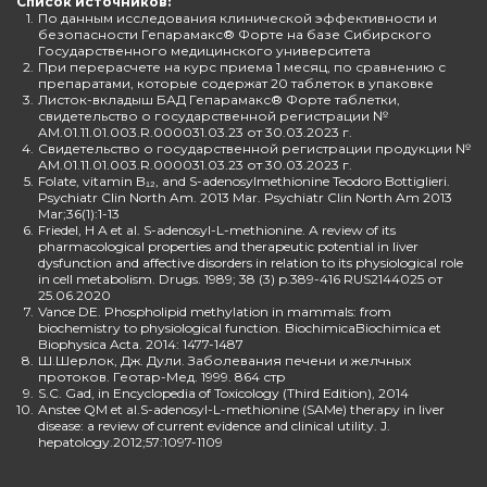
Список источников:
1.
По данным исследования клинической эффективности и
безопасности Гепарамакс® Форте на базе Сибирского
Государственного медицинского университета
2.
При перерасчете на курс приема 1 месяц, по сравнению с
препаратами, которые содержат 20 таблеток в упаковке
3.
Листок-вкладыш БАД Гепарамакс® Форте таблетки,
свидетельство о государственной регистрации №
AM.01.11.01.003.R.000031.03.23 от 30.03.2023 г.
4.
Свидетельство о государственной регистрации продукции №
AM.01.11.01.003.R.000031.03.23 от 30.03.2023 г.
5.
Folate, vitamin B₁₂, and S-adenosylmethionine Teodoro Bottiglieri.
Psychiatr Clin North Am. 2013 Mar. Psychiatr Clin North Am 2013
Mar;36(1):1-13
6.
Friedel, H A et al. S-adenosyl-L-methionine. A review of its
pharmacological properties and therapeutic potential in liver
dysfunction and affective disorders in relation to its physiological role
in cell metabolism. Drugs. 1989; 38 (3) p.389-416 RUS2144025 от
25.06.2020
7.
Vance DE. Phospholipid methylation in mammals: from
biochemistry to physiological function. BiochimicaBiochimica et
Biophysica Acta. 2014: 1477-1487
8.
Ш.Шерлок, Дж. Дули. Заболевания печени и желчных
протоков. Геотар-Мед. 1999. 864 стр
9.
S.C. Gad, in Encyclopedia of Toxicology (Third Edition), 2014
10.
Anstee QM et al.S-adenosyl-L-methionine (SAMe) therapy in liver
disease: a review of current evidence and clinical utility. J.
hepatology.2012;57:1097-1109