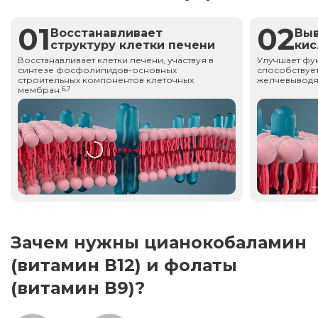
01
02
Восстанавливает
Вы
структуру клетки печени
ки
Восстанавливает клетки печени, участвуя в
Улучшает фу
синтезе фосфолипидов-основных
способствует
строительных компонентов клеточных
желчевыводя
мембран.
6,7
Зачем нужны цианокобаламин
(витамин В12) и фолаты
(витамин В9)?