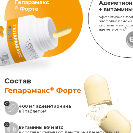
Гепарамакс
Адеметион
®
Форте
+ витамины
эффективнее под
здоровье печени
системы, чем про
адеметионин.
5
Состав
®
Гепарамакс
Форте
01
400 мг адеметионина
в 1 таблетке
3
02
Витамины B9 и B12
в составе усиливают действие адеметионина
5