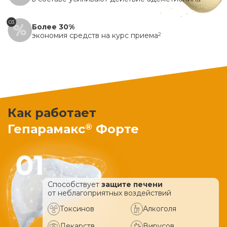
03
Более 30%
экономия средств на курс приема
2
Как работает
®
Гепарамакс
Форте
Способствует
защите печени
от неблагоприятных воздействий
Токсинов
Алкоголя
Лекарств
Вирусов