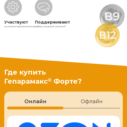
Участвуют
Поддерживают
в синтезе Адеметионина
работу нервной системы
5
Где купить
®
Гепарамакс
Форте?
Онлайн
Офлайн