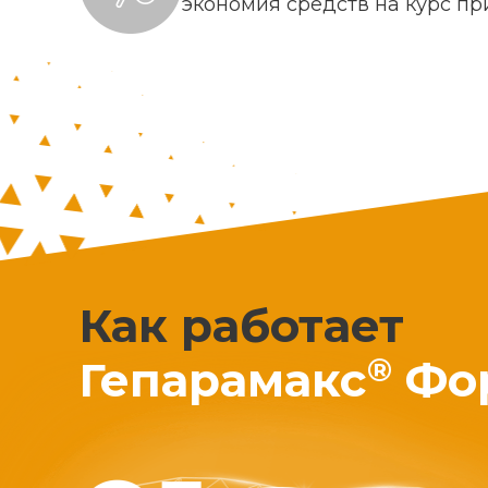
экономия средств на курс п
Как работает
®
Гепарамакс
Фо