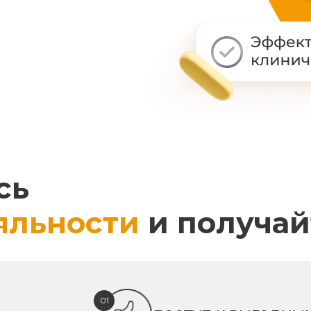
сь
яльности
и получай
01