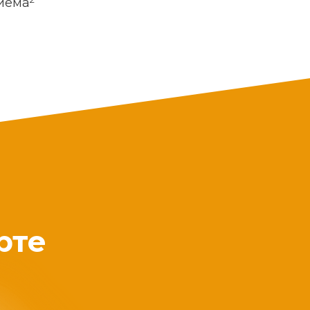
риема
рте