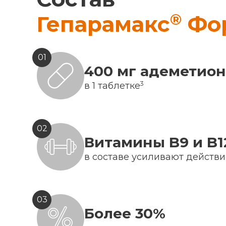
®
Гепарамакс
Фо
01
400 мг адеметио
3
в 1 таблетке
02
Витамины B9 и B1
в составе усиливают действ
03
Более 30%