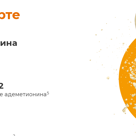
рте
нина
2
5
ие адеметионина
2