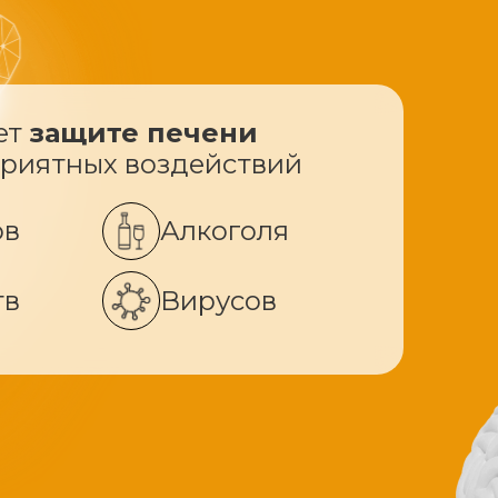
ет
защите печени
приятных воздействий
ов
Алкоголя
тв
Вирусов