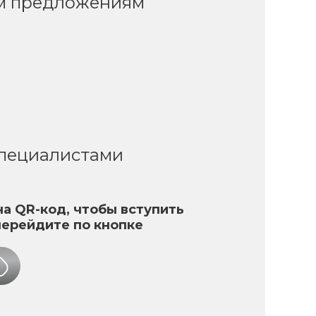
ым предложениям
специалистами
а QR-код, чтобы вступить
перейдите по кнопке