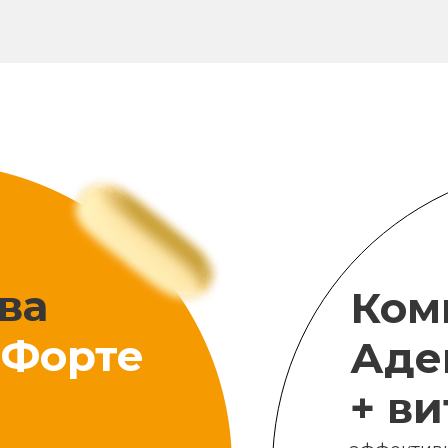
ва
Ком
Форте
Аде
+ в