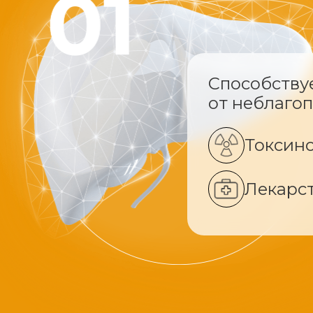
Способству
от неблаго
Токсин
Лекарс