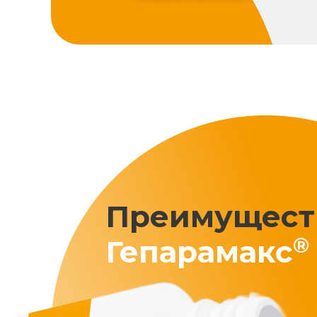
Преимущест
®
Гепарамакс