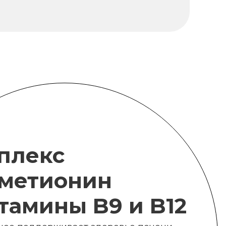
плекс
метионин
итамины B9 и B12