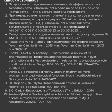
Список источников:
1.
По данным исследования клинической эффективности и
безопасности Гепарамакс® Форте на базе Сибирского
Государственного медицинского университета
2.
При перерасчете на курс приема 1 месяц, по сравнению с
препаратами, которые содержат 20 таблеток в упаковке
3.
Листок-вкладыш БАД Гепарамакс® Форте таблетки,
свидетельство о государственной регистрации №
AM.01.11.01.003.R.000031.03.23 от 30.03.2023 г.
4.
Свидетельство о государственной регистрации продукции №
AM.01.11.01.003.R.000031.03.23 от 30.03.2023 г.
5.
Folate, vitamin B₁₂, and S-adenosylmethionine Teodoro Bottiglieri.
Psychiatr Clin North Am. 2013 Mar. Psychiatr Clin North Am 2013
Mar;36(1):1-13
6.
Friedel, H A et al. S-adenosyl-L-methionine. A review of its
pharmacological properties and therapeutic potential in liver
dysfunction and affective disorders in relation to its physiological role
in cell metabolism. Drugs. 1989; 38 (3) p.389-416 RUS2144025 от
25.06.2020
7.
Vance DE. Phospholipid methylation in mammals: from
biochemistry to physiological function. BiochimicaBiochimica et
Biophysica Acta. 2014: 1477-1487
8.
Ш.Шерлок, Дж. Дули. Заболевания печени и желчных
протоков. Геотар-Мед. 1999. 864 стр
9.
S.C. Gad, in Encyclopedia of Toxicology (Third Edition), 2014
10.
Anstee QM et al.S-adenosyl-L-methionine (SAMe) therapy in liver
disease: a review of current evidence and clinical utility. J.
hepatology.2012;57:1097-1109