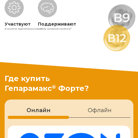
Участвуют
Поддерживают
в синтезе Адеметионина
работу нервной системы
5
Где купить
®
Гепарамакс
Форте?
Онлайн
Офлайн