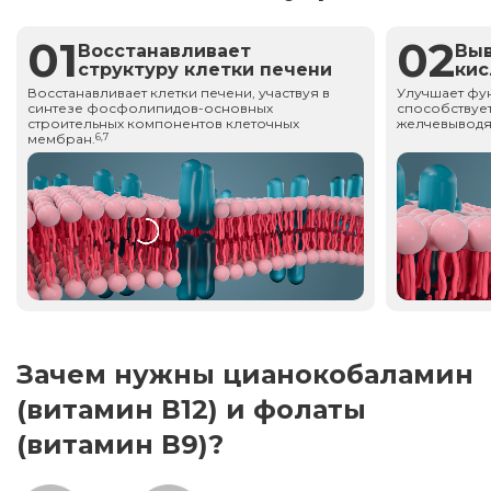
01
02
Восстанавливает
Вы
структуру клетки печени
ки
Восстанавливает клетки печени, участвуя в
Улучшает фу
синтезе фосфолипидов-основных
способствует
строительных компонентов клеточных
желчевыводя
мембран.
6,7
Зачем нужны цианокобаламин
(витамин В12) и фолаты
(витамин В9)?