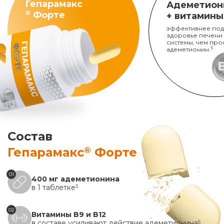
Гепарамакс
Адеметион
®
Форте
+ витамины
эффективнее под
здоровье печени
системы, чем про
адеметионин.
5
Состав
®
Гепарамакс
Форте
01
400 мг адеметионина
в 1 таблетке
3
02
Витамины B9 и B12
в составе усиливают действие адеметионина
5