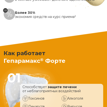
03
Более 30%
экономия средств на курс приема
2
Как работает
®
Гепарамакс
Форте
Способствует
защите печени
от неблагоприятных воздействий
Токсинов
Алкоголя
Лекарств
Вирусов