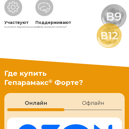
Участвуют
Поддерживают
в синтезе Адеметионина
работу нервной системы
5
Где купить
®
Гепарамакс
Форте?
Онлайн
Офлайн