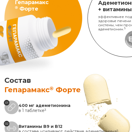
Гепарамакс
Адеметион
®
Форте
+ витамины
эффективнее под
здоровье печени
системы, чем про
адеметионин.
5
Состав
®
Гепарамакс
Форте
01
400 мг адеметионина
в 1 таблетке
3
02
Витамины B9 и B12
в составе усиливают действие адеметионина
5