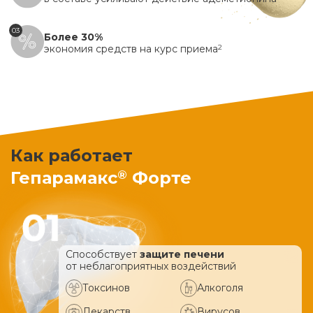
03
Более 30%
экономия средств на курс приема
2
Как работает
®
Гепарамакс
Форте
Способствует
защите печени
от неблагоприятных воздействий
Токсинов
Алкоголя
Лекарств
Вирусов