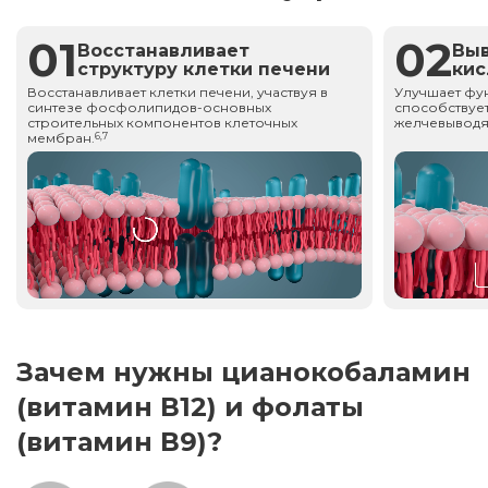
01
02
Восстанавливает
Вы
структуру клетки печени
ки
Восстанавливает клетки печени, участвуя в
Улучшает фу
синтезе фосфолипидов-основных
способствует
строительных компонентов клеточных
желчевыводя
мембран.
6,7
Зачем нужны цианокобаламин
(витамин В12) и фолаты
(витамин В9)?