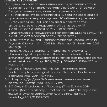
Список источников:
1.
По данным исследования клинической эффективности и
безопасности Гепарамакс® Форте на базе Сибирского
Государственного медицинского университета
2.
При перерасчете на курс приема 1 месяц, по сравнению с
препаратами, которые содержат 20 таблеток в упаковке
3.
Листок-вкладыш БАД Гепарамакс® Форте таблетки,
свидетельство о государственной регистрации №
AM.01.11.01.003.R.000031.03.23 от 30.03.2023 г.
4.
Свидетельство о государственной регистрации продукции №
AM.01.11.01.003.R.000031.03.23 от 30.03.2023 г.
5.
Folate, vitamin B₁₂, and S-adenosylmethionine Teodoro Bottiglieri.
Psychiatr Clin North Am. 2013 Mar. Psychiatr Clin North Am 2013
Mar;36(1):1-13
6.
Friedel, H A et al. S-adenosyl-L-methionine. A review of its
pharmacological properties and therapeutic potential in liver
dysfunction and affective disorders in relation to its physiological role
in cell metabolism. Drugs. 1989; 38 (3) p.389-416 RUS2144025 от
25.06.2020
7.
Vance DE. Phospholipid methylation in mammals: from
biochemistry to physiological function. BiochimicaBiochimica et
Biophysica Acta. 2014: 1477-1487
8.
Ш.Шерлок, Дж. Дули. Заболевания печени и желчных
протоков. Геотар-Мед. 1999. 864 стр
9.
S.C. Gad, in Encyclopedia of Toxicology (Third Edition), 2014
10.
Anstee QM et al.S-adenosyl-L-methionine (SAMe) therapy in liver
disease: a review of current evidence and clinical utility. J.
hepatology.2012;57:1097-1109