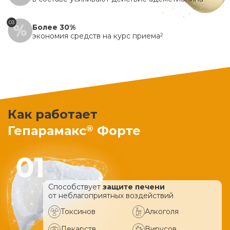
03
Более 30%
экономия средств на курс приема
2
Как работает
®
Гепарамакс
Форте
Способствует
защите печени
от неблагоприятных воздействий
Токсинов
Алкоголя
Лекарств
Вирусов