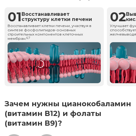
01
02
Восстанавливает
Вы
структуру клетки печени
ки
Восстанавливает клетки печени, участвуя в
Улучшает фу
синтезе фосфолипидов-основных
способствует
строительных компонентов клеточных
желчевыводя
мембран.
6,7
Зачем нужны цианокобаламин
(витамин В12) и фолаты
(витамин В9)?