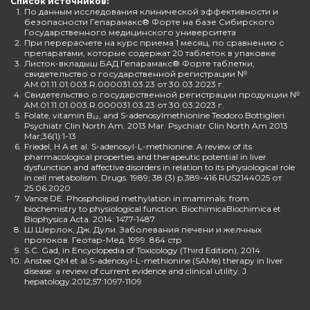
Список источников:
1.
По данным исследования клинической эффективности и
безопасности Гепарамакс® Форте на базе Сибирского
Государственного медицинского университета
2.
При перерасчете на курс приема 1 месяц, по сравнению с
препаратами, которые содержат 20 таблеток в упаковке
3.
Листок-вкладыш БАД Гепарамакс® Форте таблетки,
свидетельство о государственной регистрации №
AM.01.11.01.003.R.000031.03.23 от 30.03.2023 г.
4.
Свидетельство о государственной регистрации продукции №
AM.01.11.01.003.R.000031.03.23 от 30.03.2023 г.
5.
Folate, vitamin B₁₂, and S-adenosylmethionine Teodoro Bottiglieri.
Psychiatr Clin North Am. 2013 Mar. Psychiatr Clin North Am 2013
Mar;36(1):1-13
6.
Friedel, H A et al. S-adenosyl-L-methionine. A review of its
pharmacological properties and therapeutic potential in liver
dysfunction and affective disorders in relation to its physiological role
in cell metabolism. Drugs. 1989; 38 (3) p.389-416 RUS2144025 от
25.06.2020
7.
Vance DE. Phospholipid methylation in mammals: from
biochemistry to physiological function. BiochimicaBiochimica et
Biophysica Acta. 2014: 1477-1487
8.
Ш.Шерлок, Дж. Дули. Заболевания печени и желчных
протоков. Геотар-Мед. 1999. 864 стр
9.
S.C. Gad, in Encyclopedia of Toxicology (Third Edition), 2014
10.
Anstee QM et al.S-adenosyl-L-methionine (SAMe) therapy in liver
disease: a review of current evidence and clinical utility. J.
hepatology.2012;57:1097-1109