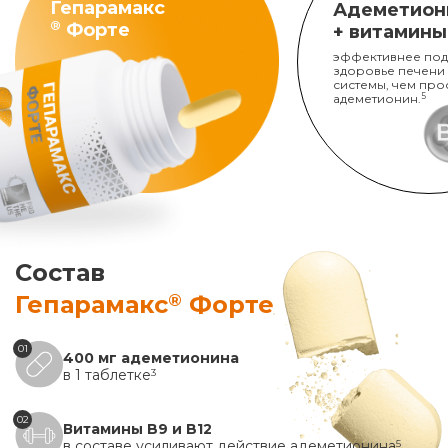
Гепарамакс
Адеметион
®
Форте
+ витамины
эффективнее под
здоровье печени
системы, чем про
адеметионин.
5
Состав
®
Гепарамакс
Форте
01
400 мг адеметионина
в 1 таблетке
3
02
Витамины B9 и B12
в составе усиливают действие адеметионина
5