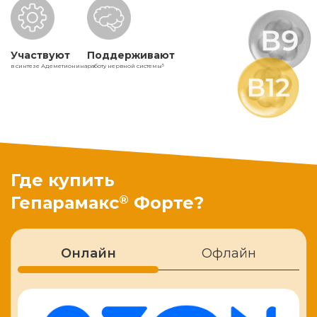
Участвуют
Поддерживают
в синтезе Адеметионина
работу нервной системы
5
Где купить
®
Гепарамакс
Форте?
Онлайн
Офлайн