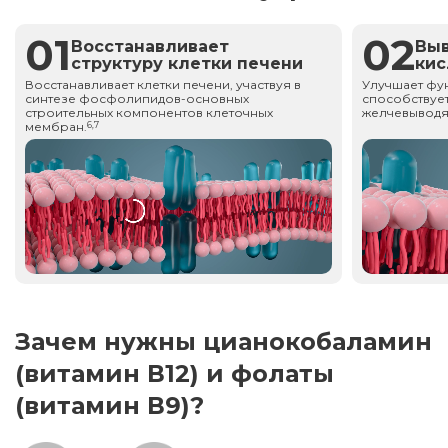
01
02
Восстанавливает
Вы
структуру клетки печени
ки
Восстанавливает клетки печени, участвуя в
Улучшает фу
синтезе фосфолипидов-основных
способствует
строительных компонентов клеточных
желчевыводя
мембран.
6,7
Зачем нужны цианокобаламин
(витамин В12) и фолаты
(витамин В9)?