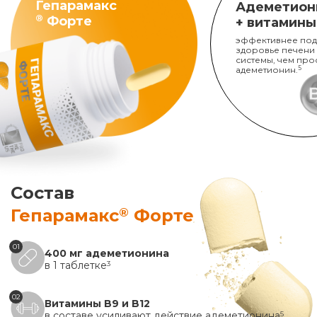
Гепарамакс
Адеметион
®
Форте
+ витамины
эффективнее под
здоровье печени
системы, чем про
адеметионин.
5
Состав
®
Гепарамакс
Форте
01
400 мг адеметионина
в 1 таблетке
3
02
Витамины B9 и B12
в составе усиливают действие адеметионина
5