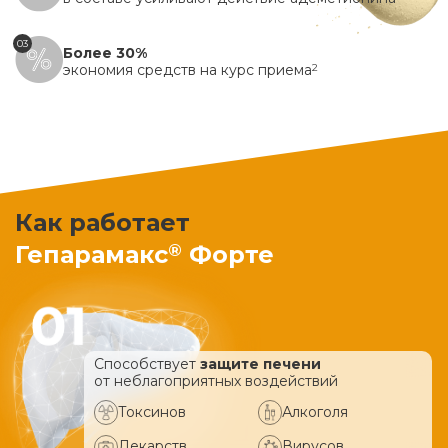
03
Более 30%
экономия средств на курс приема
2
Как работает
®
Гепарамакс
Форте
Способствует
защите печени
от неблагоприятных воздействий
Токсинов
Алкоголя
Лекарств
Вирусов