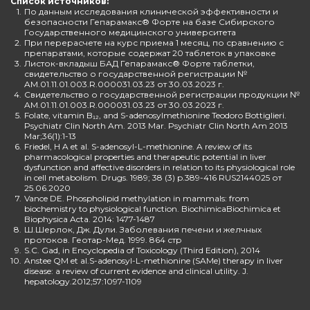
Список источников:
1.
По данным исследования клинической эффективности и
безопасности Гепарамакс® Форте на базе Сибирского
Государственного медицинского университета
2.
При перерасчете на курс приема 1 месяц, по сравнению с
препаратами, которые содержат 20 таблеток в упаковке
3.
Листок-вкладыш БАД Гепарамакс® Форте таблетки,
свидетельство о государственной регистрации №
AM.01.11.01.003.R.000031.03.23 от 30.03.2023 г.
4.
Свидетельство о государственной регистрации продукции №
AM.01.11.01.003.R.000031.03.23 от 30.03.2023 г.
5.
Folate, vitamin B₁₂, and S-adenosylmethionine Teodoro Bottiglieri.
Psychiatr Clin North Am. 2013 Mar. Psychiatr Clin North Am 2013
Mar;36(1):1-13
6.
Friedel, H A et al. S-adenosyl-L-methionine. A review of its
pharmacological properties and therapeutic potential in liver
dysfunction and affective disorders in relation to its physiological role
in cell metabolism. Drugs. 1989; 38 (3) p.389-416 RUS2144025 от
25.06.2020
7.
Vance DE. Phospholipid methylation in mammals: from
biochemistry to physiological function. BiochimicaBiochimica et
Biophysica Acta. 2014: 1477-1487
8.
Ш.Шерлок, Дж. Дули. Заболевания печени и желчных
протоков. Геотар-Мед. 1999. 864 стр
9.
S.C. Gad, in Encyclopedia of Toxicology (Third Edition), 2014
10.
Anstee QM et al.S-adenosyl-L-methionine (SAMe) therapy in liver
disease: a review of current evidence and clinical utility. J.
hepatology.2012;57:1097-1109