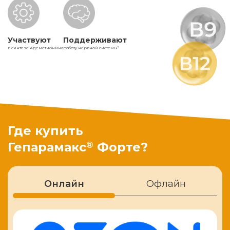
Участвуют
Поддерживают
в синтезе Адеметионина
работу нервной системы
5
Где купить
®
Гепарамакс
Форте?
Онлайн
Офлайн