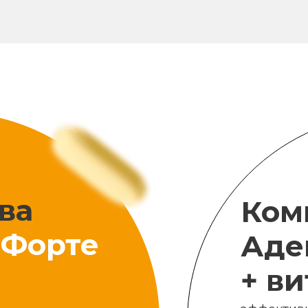
ва
Ком
Форте
Аде
+ в