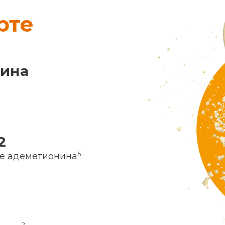
рте
нина
2
5
ие адеметионина
2