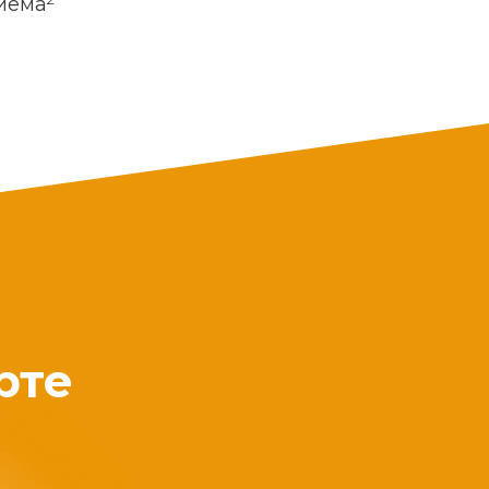
риема
рте