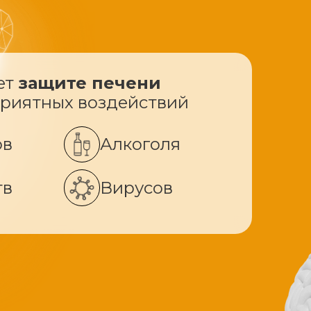
ет
защите печени
приятных воздействий
ов
Алкоголя
тв
Вирусов