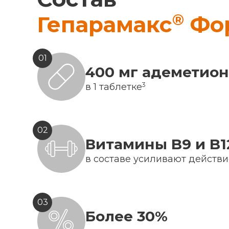
®
Гепарамакс
Фо
01
400 мг адеметио
3
в 1 таблетке
02
Витамины B9 и B1
в составе усиливают действ
03
Более 30%