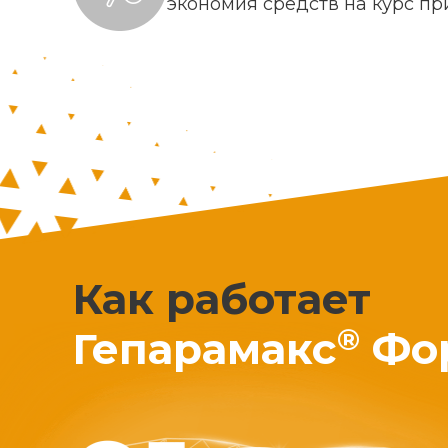
экономия средств на курс п
Как работает
®
Гепарамакс
Фо