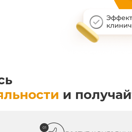
сь
яльности
и получай
01