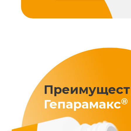
Преимущест
®
Гепарамакс