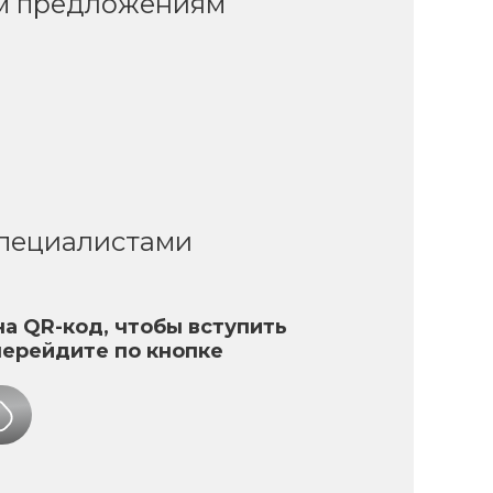
ым предложениям
специалистами
а QR-код, чтобы вступить
перейдите по кнопке