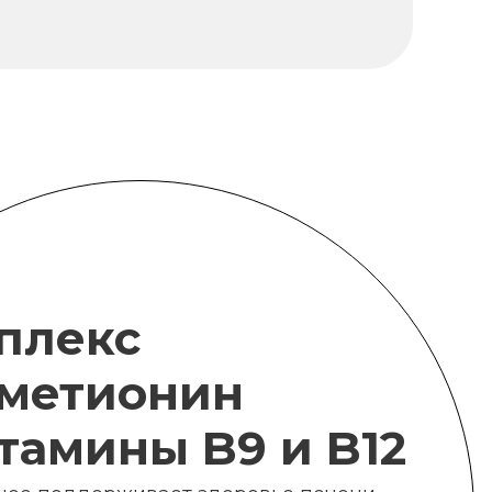
плекс
метионин
итамины B9 и B12