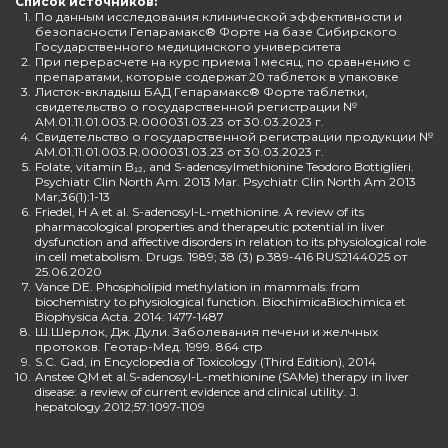
Список источников:
1.
По данным исследования клинической эффективности и
безопасности Гепарамакс® Форте на базе Сибирского
Государственного медицинского университета
2.
При перерасчете на курс приема 1 месяц, по сравнению с
препаратами, которые содержат 20 таблеток в упаковке
3.
Листок-вкладыш БАД Гепарамакс® Форте таблетки,
свидетельство о государственной регистрации №
AM.01.11.01.003.R.000031.03.23 от 30.03.2023 г.
4.
Свидетельство о государственной регистрации продукции №
AM.01.11.01.003.R.000031.03.23 от 30.03.2023 г.
5.
Folate, vitamin B₁₂, and S-adenosylmethionine Teodoro Bottiglieri.
Psychiatr Clin North Am. 2013 Mar. Psychiatr Clin North Am 2013
Mar;36(1):1-13
6.
Friedel, H A et al. S-adenosyl-L-methionine. A review of its
pharmacological properties and therapeutic potential in liver
dysfunction and affective disorders in relation to its physiological role
in cell metabolism. Drugs. 1989; 38 (3) p.389-416 RUS2144025 от
25.06.2020
7.
Vance DE. Phospholipid methylation in mammals: from
biochemistry to physiological function. BiochimicaBiochimica et
Biophysica Acta. 2014: 1477-1487
8.
Ш.Шерлок, Дж. Дули. Заболевания печени и желчных
протоков. Геотар-Мед. 1999. 864 стр
9.
S.C. Gad, in Encyclopedia of Toxicology (Third Edition), 2014
10.
Anstee QM et al.S-adenosyl-L-methionine (SAMe) therapy in liver
disease: a review of current evidence and clinical utility. J.
hepatology.2012;57:1097-1109