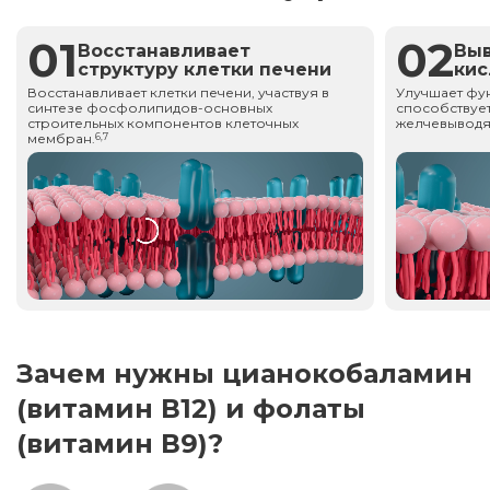
01
02
Восстанавливает
Вы
структуру клетки печени
ки
Восстанавливает клетки печени, участвуя в
Улучшает фу
синтезе фосфолипидов-основных
способствует
строительных компонентов клеточных
желчевыводя
мембран.
6,7
Зачем нужны цианокобаламин
(витамин В12) и фолаты
(витамин В9)?