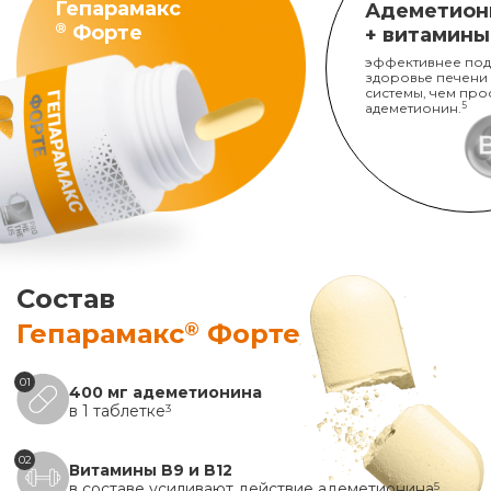
Гепарамакс
Адеметион
®
Форте
+ витамины
эффективнее под
здоровье печени
системы, чем про
адеметионин.
5
Состав
®
Гепарамакс
Форте
01
400 мг адеметионина
в 1 таблетке
3
02
Витамины B9 и B12
в составе усиливают действие адеметионина
5