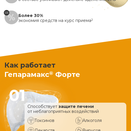
03
Более 30%
экономия средств на курс приема
2
Как работает
®
Гепарамакс
Форте
Способствует
защите печени
от неблагоприятных воздействий
Токсинов
Алкоголя
Лекарств
Вирусов