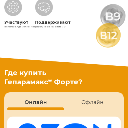
Участвуют
Поддерживают
в синтезе Адеметионина
работу нервной системы
5
Где купить
®
Гепарамакс
Форте?
Онлайн
Офлайн