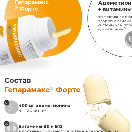
Гепарамакс
Адеметион
®
Форте
+ витамины
эффективнее под
здоровье печени
системы, чем про
адеметионин.
5
Состав
®
Гепарамакс
Форте
01
400 мг адеметионина
в 1 таблетке
3
02
Витамины B9 и B12
в составе усиливают действие адеметионина
5