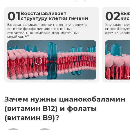
01
02
Восстанавливает
Вы
структуру клетки печени
ки
Восстанавливает клетки печени, участвуя в
Улучшает фу
синтезе фосфолипидов-основных
способствует
строительных компонентов клеточных
желчевыводя
мембран.
6,7
Зачем нужны цианокобаламин
(витамин В12) и фолаты
(витамин В9)?