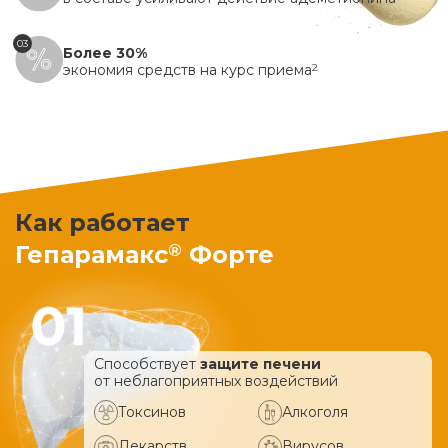
03
Более 30%
экономия средств на курс приема
2
Как работает
®
Гепарамакс
Форте
Способствует
защите печени
от неблагоприятных воздействий
Токсинов
Алкоголя
Лекарств
Вирусов