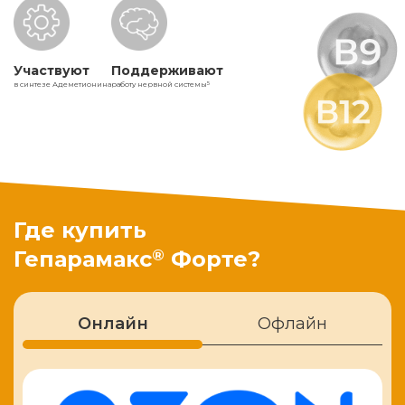
Участвуют
Поддерживают
в синтезе Адеметионина
работу нервной системы
5
Где купить
®
Гепарамакс
Форте?
Онлайн
Офлайн