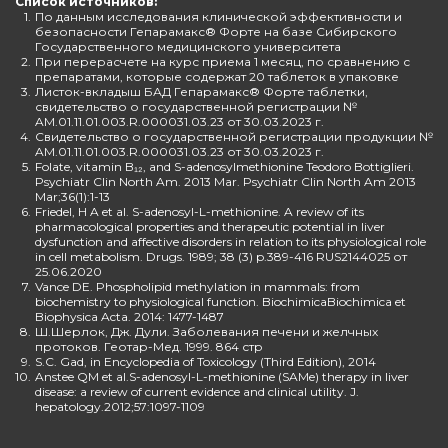
Список источников:
1.
По данным исследования клинической эффективности и
безопасности Гепарамакс® Форте на базе Сибирского
Государственного медицинского университета
2.
При перерасчете на курс приема 1 месяц, по сравнению с
препаратами, которые содержат 20 таблеток в упаковке
3.
Листок-вкладыш БАД Гепарамакс® Форте таблетки,
свидетельство о государственной регистрации №
AM.01.11.01.003.R.000031.03.23 от 30.03.2023 г.
4.
Свидетельство о государственной регистрации продукции №
AM.01.11.01.003.R.000031.03.23 от 30.03.2023 г.
5.
Folate, vitamin B₁₂, and S-adenosylmethionine Teodoro Bottiglieri.
Psychiatr Clin North Am. 2013 Mar. Psychiatr Clin North Am 2013
Mar;36(1):1-13
6.
Friedel, H A et al. S-adenosyl-L-methionine. A review of its
pharmacological properties and therapeutic potential in liver
dysfunction and affective disorders in relation to its physiological role
in cell metabolism. Drugs. 1989; 38 (3) p.389-416 RUS2144025 от
25.06.2020
7.
Vance DE. Phospholipid methylation in mammals: from
biochemistry to physiological function. BiochimicaBiochimica et
Biophysica Acta. 2014: 1477-1487
8.
Ш.Шерлок, Дж. Дули. Заболевания печени и желчных
протоков. Геотар-Мед. 1999. 864 стр
9.
S.C. Gad, in Encyclopedia of Toxicology (Third Edition), 2014
10.
Anstee QM et al.S-adenosyl-L-methionine (SAMe) therapy in liver
disease: a review of current evidence and clinical utility. J.
hepatology.2012;57:1097-1109