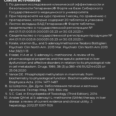
Список источников:
1.
По данным исследования клинической эффективности и
безопасности Гепарамакс® Форте на базе Сибирского
Государственного медицинского университета
2.
При перерасчете на курс приема 1 месяц, по сравнению с
препаратами, которые содержат 20 таблеток в упаковке
3.
Листок-вкладыш БАД Гепарамакс® Форте таблетки,
свидетельство о государственной регистрации №
AM.01.11.01.003.R.000031.03.23 от 30.03.2023 г.
4.
Свидетельство о государственной регистрации продукции №
AM.01.11.01.003.R.000031.03.23 от 30.03.2023 г.
5.
Folate, vitamin B₁₂, and S-adenosylmethionine Teodoro Bottiglieri.
Psychiatr Clin North Am. 2013 Mar. Psychiatr Clin North Am 2013
Mar;36(1):1-13
6.
Friedel, H A et al. S-adenosyl-L-methionine. A review of its
pharmacological properties and therapeutic potential in liver
dysfunction and affective disorders in relation to its physiological role
in cell metabolism. Drugs. 1989; 38 (3) p.389-416 RUS2144025 от
25.06.2020
7.
Vance DE. Phospholipid methylation in mammals: from
biochemistry to physiological function. BiochimicaBiochimica et
Biophysica Acta. 2014: 1477-1487
8.
Ш.Шерлок, Дж. Дули. Заболевания печени и желчных
протоков. Геотар-Мед. 1999. 864 стр
9.
S.C. Gad, in Encyclopedia of Toxicology (Third Edition), 2014
10.
Anstee QM et al.S-adenosyl-L-methionine (SAMe) therapy in liver
disease: a review of current evidence and clinical utility. J.
hepatology.2012;57:1097-1109