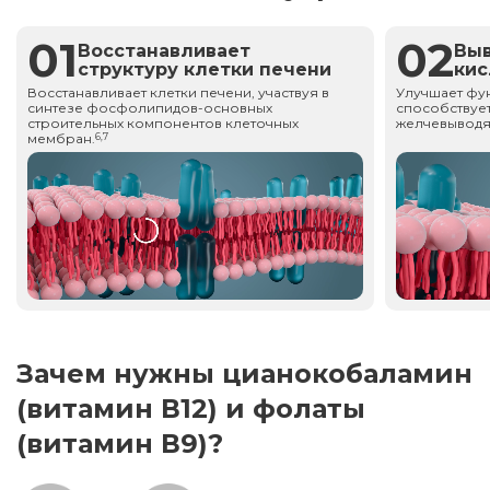
01
02
Восстанавливает
Вы
структуру клетки печени
ки
Восстанавливает клетки печени, участвуя в
Улучшает фу
синтезе фосфолипидов-основных
способствует
строительных компонентов клеточных
желчевыводя
мембран.
6,7
Зачем нужны цианокобаламин
(витамин В12) и фолаты
(витамин В9)?