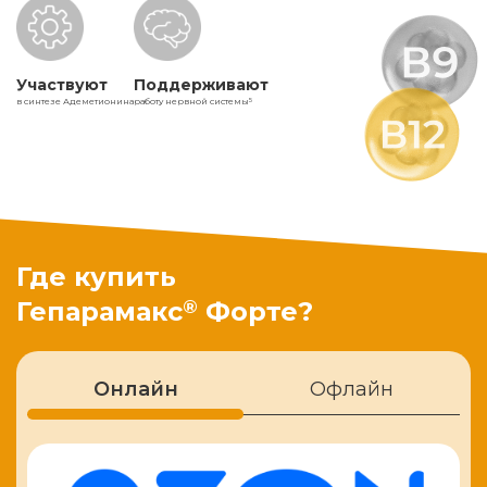
Участвуют
Поддерживают
в синтезе Адеметионина
работу нервной системы
5
Где купить
®
Гепарамакс
Форте?
Онлайн
Офлайн