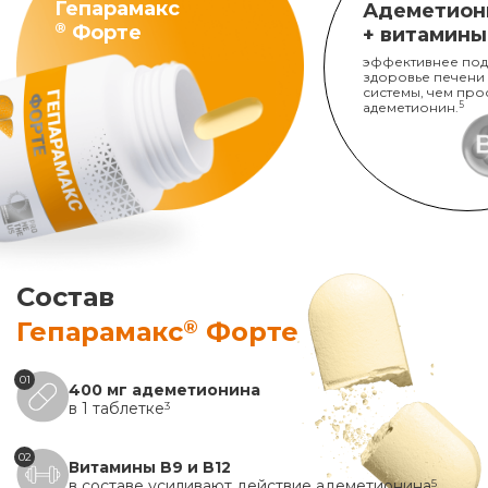
Гепарамакс
Адеметион
®
Форте
+ витамины
эффективнее под
здоровье печени
системы, чем про
адеметионин.
5
Состав
®
Гепарамакс
Форте
01
400 мг адеметионина
в 1 таблетке
3
02
Витамины B9 и B12
в составе усиливают действие адеметионина
5