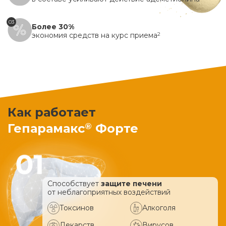
03
Более 30%
экономия средств на курс приема
2
Как работает
®
Гепарамакс
Форте
Способствует
защите печени
от неблагоприятных воздействий
Токсинов
Алкоголя
Лекарств
Вирусов