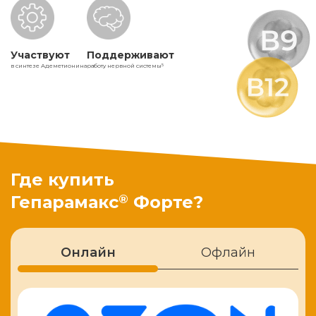
Участвуют
Поддерживают
в синтезе Адеметионина
работу нервной системы
5
Где купить
®
Гепарамакс
Форте?
Онлайн
Офлайн