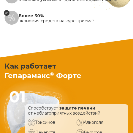
03
Более 30%
экономия средств на курс приема
2
Как работает
®
Гепарамакс
Форте
Способствует
защите печени
от неблагоприятных воздействий
Токсинов
Алкоголя
Лекарств
Вирусов