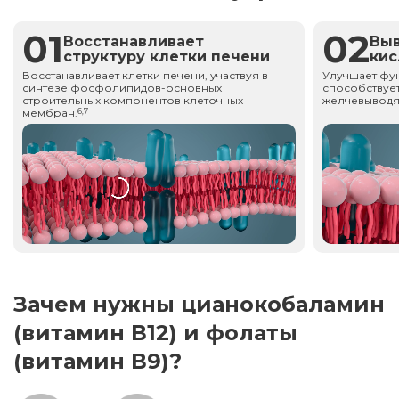
01
02
Восстанавливает
Вы
структуру клетки печени
ки
Восстанавливает клетки печени, участвуя в
Улучшает фу
синтезе фосфолипидов-основных
способствует
строительных компонентов клеточных
желчевыводя
мембран.
6,7
Зачем нужны цианокобаламин
(витамин В12) и фолаты
(витамин В9)?