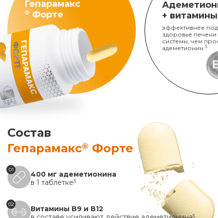
Гепарамакс
Адеметион
®
Форте
+ витамины
эффективнее под
здоровье печени
системы, чем про
адеметионин.
5
Состав
®
Гепарамакс
Форте
01
400 мг адеметионина
в 1 таблетке
3
02
Витамины B9 и B12
в составе усиливают действие адеметионина
5