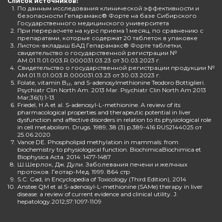
Список источников:
1.
По данным исследования клинической эффективности и
безопасности Гепарамакс® Форте на базе Сибирского
Государственного медицинского университета
2.
При перерасчете на курс приема 1 месяц, по сравнению с
препаратами, которые содержат 20 таблеток в упаковке
3.
Листок-вкладыш БАД Гепарамакс® Форте таблетки,
свидетельство о государственной регистрации №
AM.01.11.01.003.R.000031.03.23 от 30.03.2023 г.
4.
Свидетельство о государственной регистрации продукции №
AM.01.11.01.003.R.000031.03.23 от 30.03.2023 г.
5.
Folate, vitamin B₁₂, and S-adenosylmethionine Teodoro Bottiglieri.
Psychiatr Clin North Am. 2013 Mar. Psychiatr Clin North Am 2013
Mar;36(1):1-13
6.
Friedel, H A et al. S-adenosyl-L-methionine. A review of its
pharmacological properties and therapeutic potential in liver
dysfunction and affective disorders in relation to its physiological role
in cell metabolism. Drugs. 1989; 38 (3) p.389-416 RUS2144025 от
25.06.2020
7.
Vance DE. Phospholipid methylation in mammals: from
biochemistry to physiological function. BiochimicaBiochimica et
Biophysica Acta. 2014: 1477-1487
8.
Ш.Шерлок, Дж. Дули. Заболевания печени и желчных
протоков. Геотар-Мед. 1999. 864 стр
9.
S.C. Gad, in Encyclopedia of Toxicology (Third Edition), 2014
10.
Anstee QM et al.S-adenosyl-L-methionine (SAMe) therapy in liver
disease: a review of current evidence and clinical utility. J.
hepatology.2012;57:1097-1109