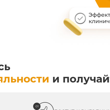
сь
яльности
и получай
01