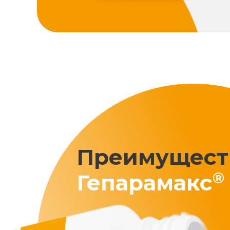
Преимущест
®
Гепарамакс