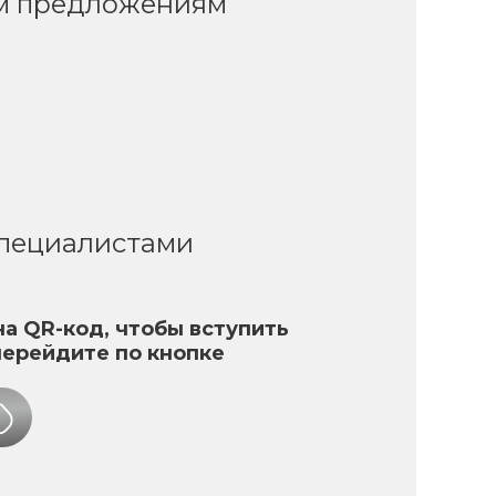
ым предложениям
специалистами
а QR-код, чтобы вступить
перейдите по кнопке