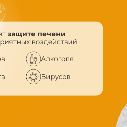
ет
защите печени
приятных воздействий
ов
Алкоголя
тв
Вирусов