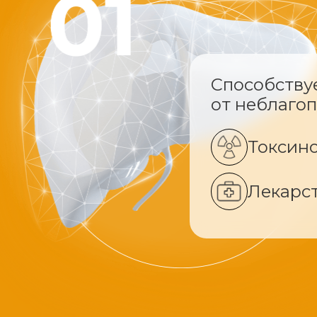
Способству
от неблаго
Токсин
Лекарс