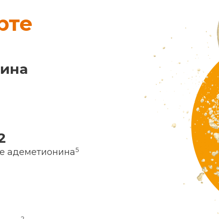
рте
нина
2
5
ие адеметионина
2