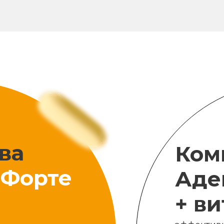
ва
Ком
Форте
Аде
+ в