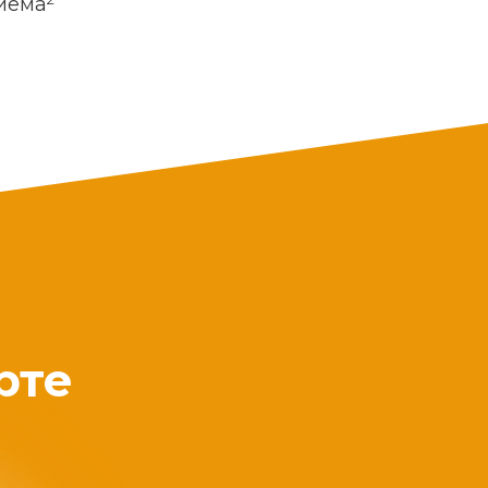
риема
рте