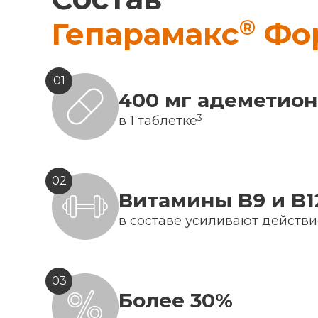
®
Гепарамакс
Фо
01
400 мг адеметио
3
в 1 таблетке
02
Витамины B9 и B1
в составе усиливают действ
03
Более 30%