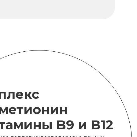
плекс
метионин
итамины B9 и B12