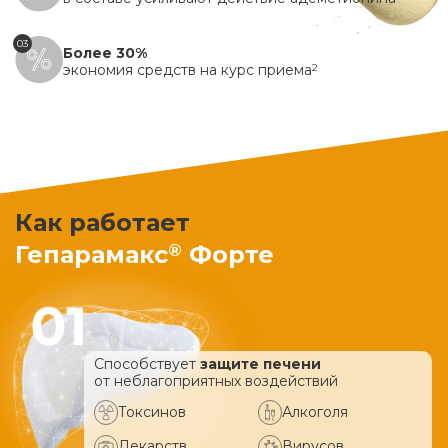
03
Более 30%
экономия средств на курс приема
2
Как работает
®
Гепарамакс
Форте
Способствует
защите печени
от неблагоприятных воздействий
Токсинов
Алкоголя
Лекарств
Вирусов