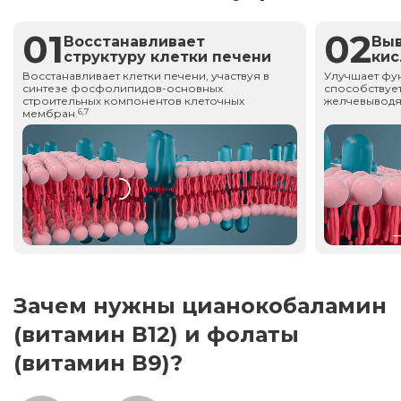
01
02
Восстанавливает
Вы
структуру клетки печени
ки
Восстанавливает клетки печени, участвуя в
Улучшает фу
синтезе фосфолипидов-основных
способствует
строительных компонентов клеточных
желчевыводя
мембран.
6,7
Зачем нужны цианокобаламин
(витамин В12) и фолаты
(витамин В9)?