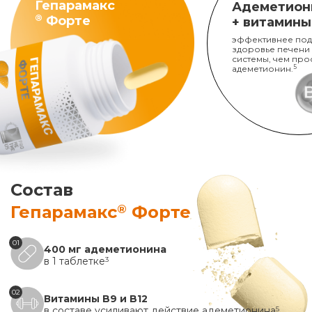
Гепарамакс
Адеметион
®
Форте
+ витамины
эффективнее под
здоровье печени
системы, чем про
адеметионин.
5
Состав
®
Гепарамакс
Форте
01
400 мг адеметионина
в 1 таблетке
3
02
Витамины B9 и B12
в составе усиливают действие адеметионина
5