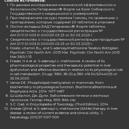
Список источников:
1.
По данным исследования клинической эффективности и
безопасности Гепарамакс® Форте на базе Сибирского
Государственного медицинского университета
2.
При перерасчете на курс приема 1 месяц, по сравнению с
препаратами, которые содержат 20 таблеток в упаковке
3.
Листок-вкладыш БАД Гепарамакс® Форте таблетки,
свидетельство о государственной регистрации №
AM.01.11.01.003.R.000031.03.23 от 30.03.2023 г.
4.
Свидетельство о государственной регистрации продукции №
AM.01.11.01.003.R.000031.03.23 от 30.03.2023 г.
5.
Folate, vitamin B₁₂, and S-adenosylmethionine Teodoro Bottiglieri.
Psychiatr Clin North Am. 2013 Mar. Psychiatr Clin North Am 2013
Mar;36(1):1-13
6.
Friedel, H A et al. S-adenosyl-L-methionine. A review of its
pharmacological properties and therapeutic potential in liver
dysfunction and affective disorders in relation to its physiological role
in cell metabolism. Drugs. 1989; 38 (3) p.389-416 RUS2144025 от
25.06.2020
7.
Vance DE. Phospholipid methylation in mammals: from
biochemistry to physiological function. BiochimicaBiochimica et
Biophysica Acta. 2014: 1477-1487
8.
Ш.Шерлок, Дж. Дули. Заболевания печени и желчных
протоков. Геотар-Мед. 1999. 864 стр
9.
S.C. Gad, in Encyclopedia of Toxicology (Third Edition), 2014
10.
Anstee QM et al.S-adenosyl-L-methionine (SAMe) therapy in liver
disease: a review of current evidence and clinical utility. J.
hepatology.2012;57:1097-1109