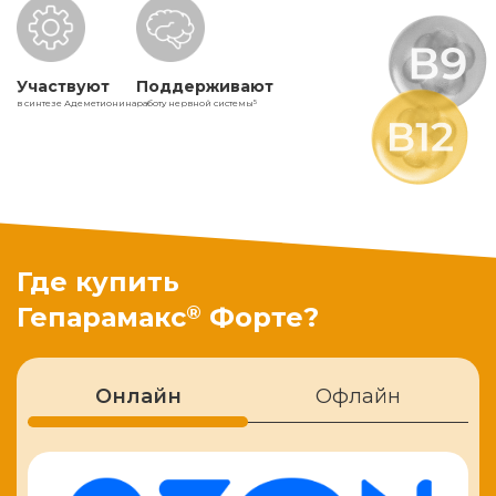
Участвуют
Поддерживают
в синтезе Адеметионина
работу нервной системы
5
Где купить
®
Гепарамакс
Форте?
Онлайн
Офлайн