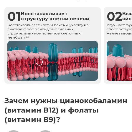
01
02
Восстанавливает
Вы
структуру клетки печени
ки
Восстанавливает клетки печени, участвуя в
Улучшает фу
синтезе фосфолипидов-основных
способствует
строительных компонентов клеточных
желчевыводя
мембран.
6,7
Зачем нужны цианокобаламин
(витамин В12) и фолаты
(витамин В9)?