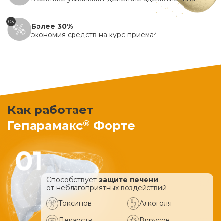
03
Более 30%
экономия средств на курс приема
2
Как работает
®
Гепарамакс
Форте
Способствует
защите печени
от неблагоприятных воздействий
Токсинов
Алкоголя
Лекарств
Вирусов