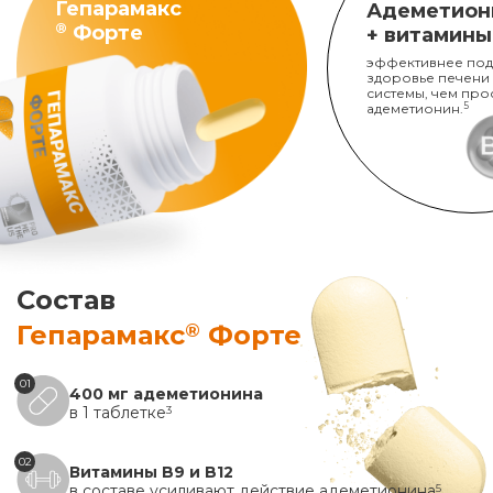
Гепарамакс
Адеметион
®
Форте
+ витамины
эффективнее под
здоровье печени
системы, чем про
адеметионин.
5
Состав
®
Гепарамакс
Форте
01
400 мг адеметионина
в 1 таблетке
3
02
Витамины B9 и B12
в составе усиливают действие адеметионина
5