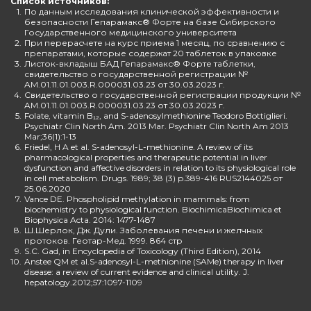
Список источников:
1.
По данным исследования клинической эффективности и
безопасности Гепарамакс® Форте на базе Сибирского
Государственного медицинского университета
2.
При перерасчете на курс приема 1 месяц, по сравнению с
препаратами, которые содержат 20 таблеток в упаковке
3.
Листок-вкладыш БАД Гепарамакс® Форте таблетки,
свидетельство о государственной регистрации №
AM.01.11.01.003.R.000031.03.23 от 30.03.2023 г.
4.
Свидетельство о государственной регистрации продукции №
AM.01.11.01.003.R.000031.03.23 от 30.03.2023 г.
5.
Folate, vitamin B₁₂, and S-adenosylmethionine Teodoro Bottiglieri.
Psychiatr Clin North Am. 2013 Mar. Psychiatr Clin North Am 2013
Mar;36(1):1-13
6.
Friedel, H A et al. S-adenosyl-L-methionine. A review of its
pharmacological properties and therapeutic potential in liver
dysfunction and affective disorders in relation to its physiological role
in cell metabolism. Drugs. 1989; 38 (3) p.389-416 RUS2144025 от
25.06.2020
7.
Vance DE. Phospholipid methylation in mammals: from
biochemistry to physiological function. BiochimicaBiochimica et
Biophysica Acta. 2014: 1477-1487
8.
Ш.Шерлок, Дж. Дули. Заболевания печени и желчных
протоков. Геотар-Мед. 1999. 864 стр
9.
S.C. Gad, in Encyclopedia of Toxicology (Third Edition), 2014
10.
Anstee QM et al.S-adenosyl-L-methionine (SAMe) therapy in liver
disease: a review of current evidence and clinical utility. J.
hepatology.2012;57:1097-1109