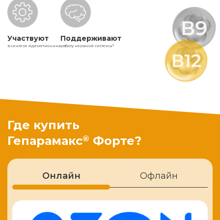
Участвуют
Поддерживают
в синтезе Адеметионина
работу нервной системы
5
Где купить
®
Гепарамакс
Форте?
Онлайн
Офлайн