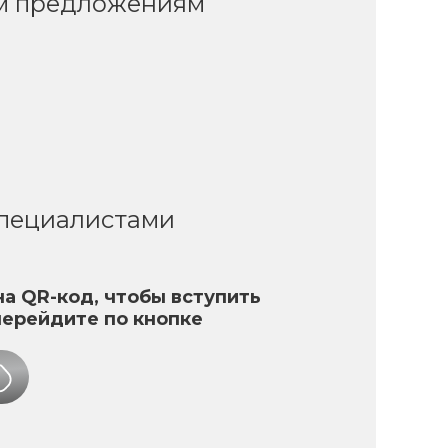
ым предложениям
специалистами
а QR-код, чтобы вступить
перейдите по кнопке