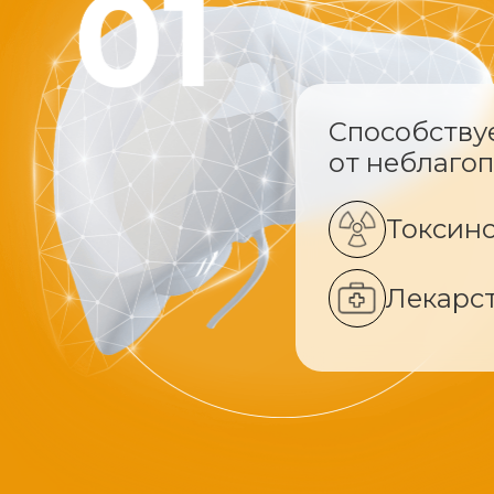
Способству
от неблаго
Токсин
Лекарс