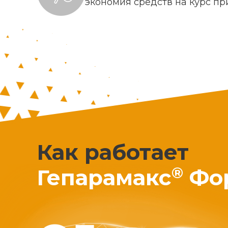
экономия средств на курс п
Как работает
®
Гепарамакс
Фо