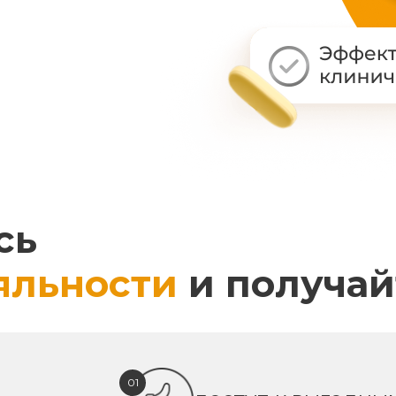
сь
яльности
и получай
01