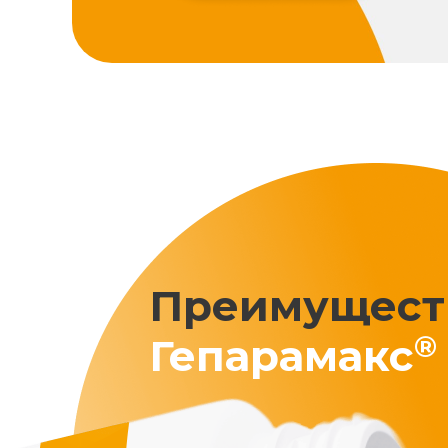
Преимущест
®
Гепарамакс