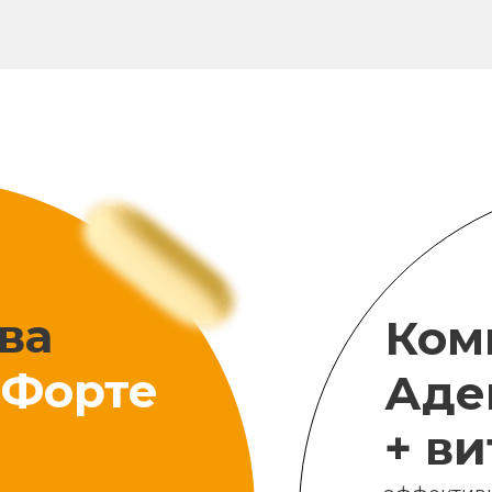
ва
Ком
Форте
Аде
+ в