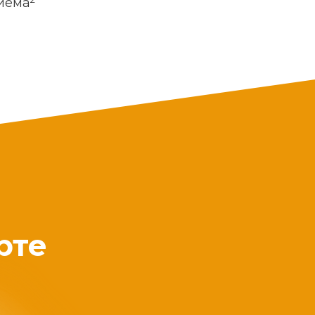
риема
рте