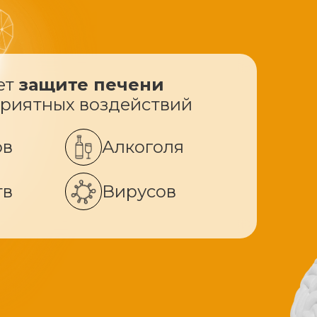
ет
защите печени
приятных воздействий
ов
Алкоголя
тв
Вирусов