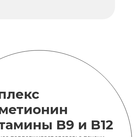
плекс
метионин
итамины B9 и B12