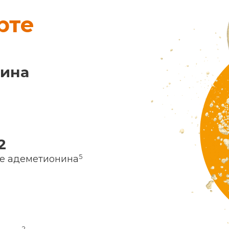
рте
нина
2
5
ие адеметионина
2