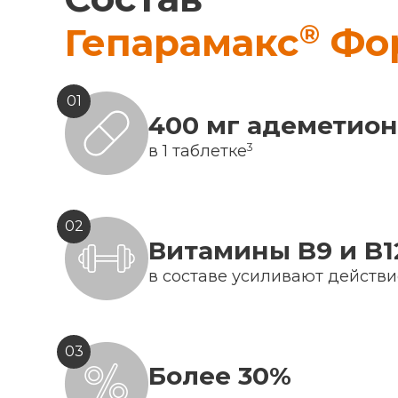
®
Гепарамакс
Фо
01
400 мг адеметио
3
в 1 таблетке
02
Витамины B9 и B1
в составе усиливают действ
03
Более 30%