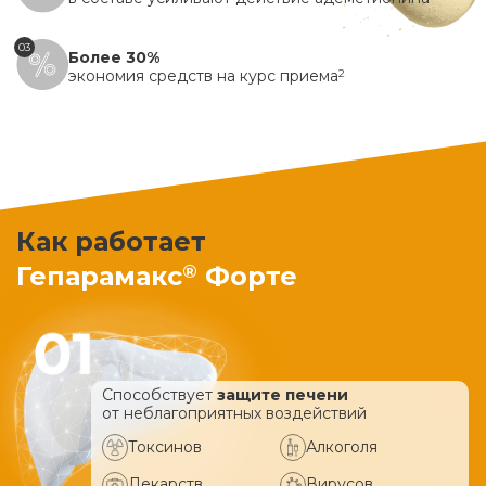
03
Более 30%
экономия средств на курс приема
2
Как работает
®
Гепарамакс
Форте
Способствует
защите печени
от неблагоприятных воздействий
Токсинов
Алкоголя
Лекарств
Вирусов