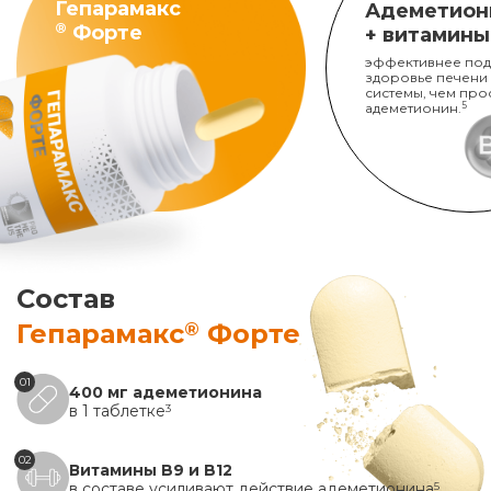
Гепарамакс
Адеметион
®
Форте
+ витамины
эффективнее под
здоровье печени
системы, чем про
адеметионин.
5
Состав
®
Гепарамакс
Форте
01
400 мг адеметионина
в 1 таблетке
3
02
Витамины B9 и B12
в составе усиливают действие адеметионина
5