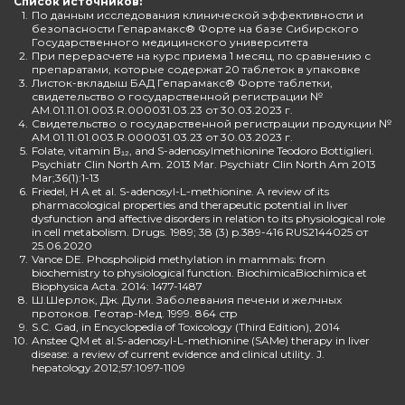
Список источников:
1.
По данным исследования клинической эффективности и
безопасности Гепарамакс® Форте на базе Сибирского
Государственного медицинского университета
2.
При перерасчете на курс приема 1 месяц, по сравнению с
препаратами, которые содержат 20 таблеток в упаковке
3.
Листок-вкладыш БАД Гепарамакс® Форте таблетки,
свидетельство о государственной регистрации №
AM.01.11.01.003.R.000031.03.23 от 30.03.2023 г.
4.
Свидетельство о государственной регистрации продукции №
AM.01.11.01.003.R.000031.03.23 от 30.03.2023 г.
5.
Folate, vitamin B₁₂, and S-adenosylmethionine Teodoro Bottiglieri.
Psychiatr Clin North Am. 2013 Mar. Psychiatr Clin North Am 2013
Mar;36(1):1-13
6.
Friedel, H A et al. S-adenosyl-L-methionine. A review of its
pharmacological properties and therapeutic potential in liver
dysfunction and affective disorders in relation to its physiological role
in cell metabolism. Drugs. 1989; 38 (3) p.389-416 RUS2144025 от
25.06.2020
7.
Vance DE. Phospholipid methylation in mammals: from
biochemistry to physiological function. BiochimicaBiochimica et
Biophysica Acta. 2014: 1477-1487
8.
Ш.Шерлок, Дж. Дули. Заболевания печени и желчных
протоков. Геотар-Мед. 1999. 864 стр
9.
S.C. Gad, in Encyclopedia of Toxicology (Third Edition), 2014
10.
Anstee QM et al.S-adenosyl-L-methionine (SAMe) therapy in liver
disease: a review of current evidence and clinical utility. J.
hepatology.2012;57:1097-1109