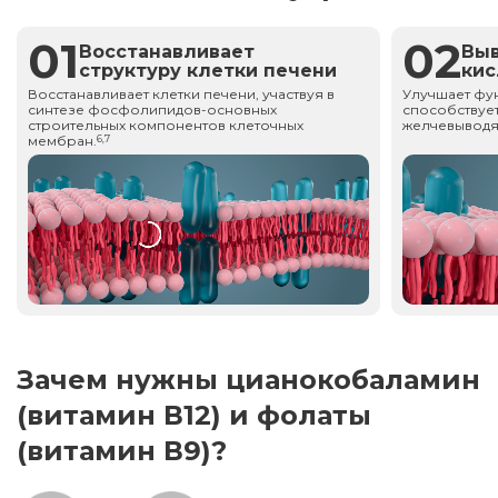
01
02
Восстанавливает
Вы
структуру клетки печени
ки
Восстанавливает клетки печени, участвуя в
Улучшает фу
синтезе фосфолипидов-основных
способствует
строительных компонентов клеточных
желчевыводя
мембран.
6,7
Зачем нужны цианокобаламин
(витамин В12) и фолаты
(витамин В9)?