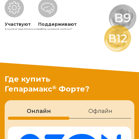
Участвуют
Поддерживают
в синтезе Адеметионина
работу нервной системы
5
Где купить
®
Гепарамакс
Форте?
Онлайн
Офлайн