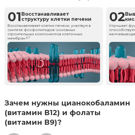
01
02
Восстанавливает
Вы
структуру клетки печени
ки
Восстанавливает клетки печени, участвуя в
Улучшает фу
синтезе фосфолипидов-основных
способствует
строительных компонентов клеточных
желчевыводя
мембран.
6,7
Зачем нужны цианокобаламин
(витамин В12) и фолаты
(витамин В9)?