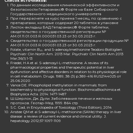
Список источников:
1.
По данным исследования клинической эффективности и
безопасности Гепарамакс® Форте на базе Сибирского
Государственного медицинского университета
2.
При перерасчете на курс приема 1 месяц, по сравнению с
препаратами, которые содержат 20 таблеток в упаковке
3.
Листок-вкладыш БАД Гепарамакс® Форте таблетки,
свидетельство о государственной регистрации №
AM.01.11.01.003.R.000031.03.23 от 30.03.2023 г.
4.
Свидетельство о государственной регистрации продукции №
AM.01.11.01.003.R.000031.03.23 от 30.03.2023 г.
5.
Folate, vitamin B₁₂, and S-adenosylmethionine Teodoro Bottiglieri.
Psychiatr Clin North Am. 2013 Mar. Psychiatr Clin North Am 2013
Mar;36(1):1-13
6.
Friedel, H A et al. S-adenosyl-L-methionine. A review of its
pharmacological properties and therapeutic potential in liver
dysfunction and affective disorders in relation to its physiological role
in cell metabolism. Drugs. 1989; 38 (3) p.389-416 RUS2144025 от
25.06.2020
7.
Vance DE. Phospholipid methylation in mammals: from
biochemistry to physiological function. BiochimicaBiochimica et
Biophysica Acta. 2014: 1477-1487
8.
Ш.Шерлок, Дж. Дули. Заболевания печени и желчных
протоков. Геотар-Мед. 1999. 864 стр
9.
S.C. Gad, in Encyclopedia of Toxicology (Third Edition), 2014
10.
Anstee QM et al.S-adenosyl-L-methionine (SAMe) therapy in liver
disease: a review of current evidence and clinical utility. J.
hepatology.2012;57:1097-1109