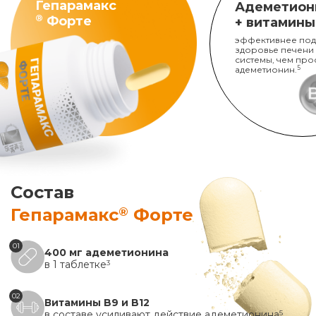
Гепарамакс
Адеметион
®
Форте
+ витамины
эффективнее под
здоровье печени
системы, чем про
адеметионин.
5
Состав
®
Гепарамакс
Форте
01
400 мг адеметионина
в 1 таблетке
3
02
Витамины B9 и B12
в составе усиливают действие адеметионина
5