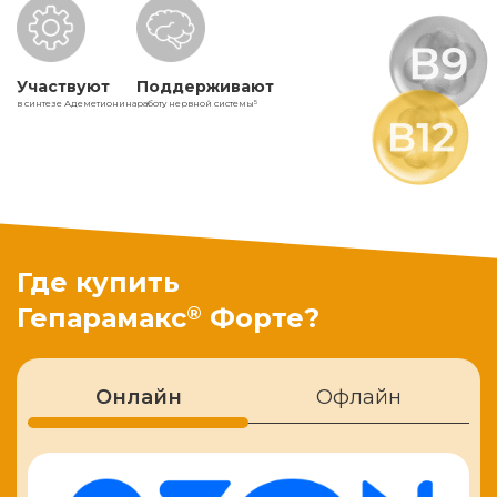
Участвуют
Поддерживают
в синтезе Адеметионина
работу нервной системы
5
Где купить
®
Гепарамакс
Форте?
Онлайн
Офлайн