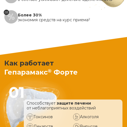
03
Более 30%
экономия средств на курс приема
2
Как работает
®
Гепарамакс
Форте
Способствует
защите печени
от неблагоприятных воздействий
Токсинов
Алкоголя
Лекарств
Вирусов