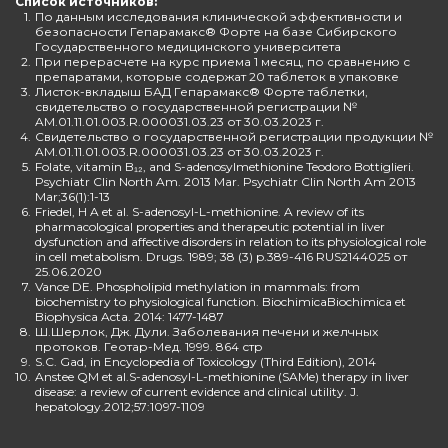
Список источников:
1.
По данным исследования клинической эффективности и
безопасности Гепарамакс® Форте на базе Сибирского
Государственного медицинского университета
2.
При перерасчете на курс приема 1 месяц, по сравнению с
препаратами, которые содержат 20 таблеток в упаковке
3.
Листок-вкладыш БАД Гепарамакс® Форте таблетки,
свидетельство о государственной регистрации №
AM.01.11.01.003.R.000031.03.23 от 30.03.2023 г.
4.
Свидетельство о государственной регистрации продукции №
AM.01.11.01.003.R.000031.03.23 от 30.03.2023 г.
5.
Folate, vitamin B₁₂, and S-adenosylmethionine Teodoro Bottiglieri.
Psychiatr Clin North Am. 2013 Mar. Psychiatr Clin North Am 2013
Mar;36(1):1-13
6.
Friedel, H A et al. S-adenosyl-L-methionine. A review of its
pharmacological properties and therapeutic potential in liver
dysfunction and affective disorders in relation to its physiological role
in cell metabolism. Drugs. 1989; 38 (3) p.389-416 RUS2144025 от
25.06.2020
7.
Vance DE. Phospholipid methylation in mammals: from
biochemistry to physiological function. BiochimicaBiochimica et
Biophysica Acta. 2014: 1477-1487
8.
Ш.Шерлок, Дж. Дули. Заболевания печени и желчных
протоков. Геотар-Мед. 1999. 864 стр
9.
S.C. Gad, in Encyclopedia of Toxicology (Third Edition), 2014
10.
Anstee QM et al.S-adenosyl-L-methionine (SAMe) therapy in liver
disease: a review of current evidence and clinical utility. J.
hepatology.2012;57:1097-1109