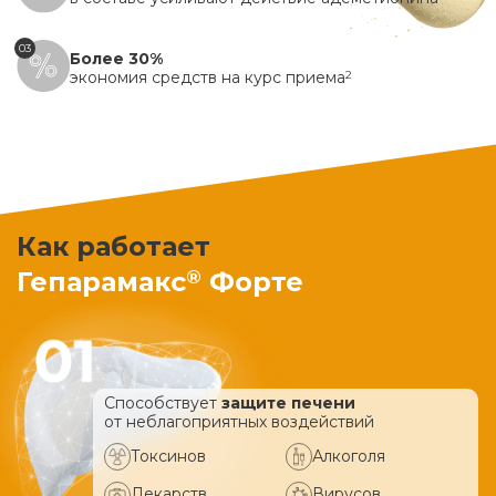
03
Более 30%
экономия средств на курс приема
2
Как работает
®
Гепарамакс
Форте
Способствует
защите печени
от неблагоприятных воздействий
Токсинов
Алкоголя
Лекарств
Вирусов