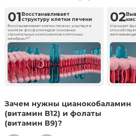
01
02
Восстанавливает
Вы
структуру клетки печени
ки
Восстанавливает клетки печени, участвуя в
Улучшает фу
синтезе фосфолипидов-основных
способствует
строительных компонентов клеточных
желчевыводя
мембран.
6,7
Зачем нужны цианокобаламин
(витамин В12) и фолаты
(витамин В9)?