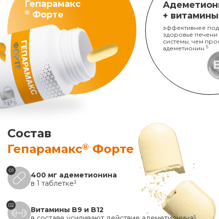
Гепарамакс
Адеметион
®
Форте
+ витамины
эффективнее под
здоровье печени
системы, чем про
адеметионин.
5
Состав
®
Гепарамакс
Форте
01
400 мг адеметионина
в 1 таблетке
3
02
Витамины B9 и B12
в составе усиливают действие адеметионина
5