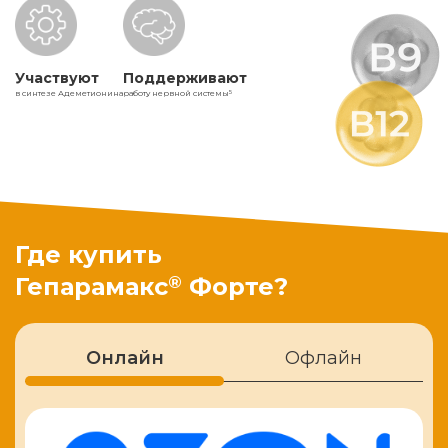
Участвуют
Поддерживают
в синтезе Адеметионина
работу нервной системы
5
Где купить
®
Гепарамакс
Форте?
Онлайн
Офлайн