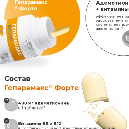
Гепарамакс
Адеметион
®
Форте
+ витамины
эффективнее под
здоровье печени
системы, чем про
адеметионин.
5
Состав
®
Гепарамакс
Форте
01
400 мг адеметионина
в 1 таблетке
3
02
Витамины B9 и B12
в составе усиливают действие адеметионина
5