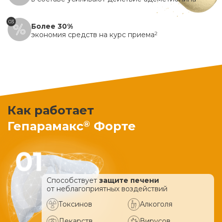
03
Более 30%
экономия средств на курс приема
2
Как работает
®
Гепарамакс
Форте
Способствует
защите печени
от неблагоприятных воздействий
Токсинов
Алкоголя
Лекарств
Вирусов