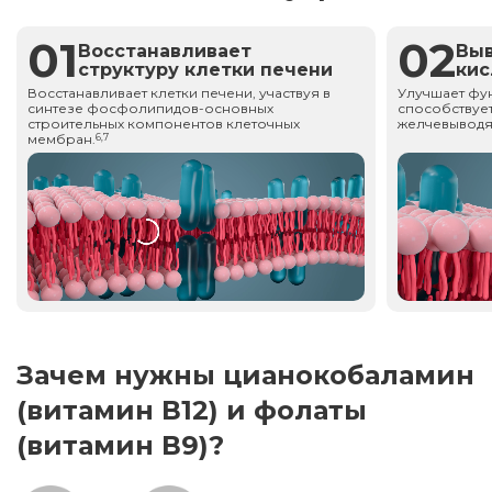
01
02
Восстанавливает
Вы
структуру клетки печени
ки
Восстанавливает клетки печени, участвуя в
Улучшает фу
синтезе фосфолипидов-основных
способствует
строительных компонентов клеточных
желчевыводя
мембран.
6,7
Зачем нужны цианокобаламин
(витамин В12) и фолаты
(витамин В9)?