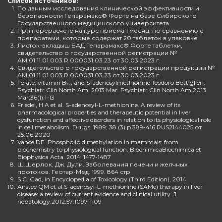
Список источников:
1.
По данным исследования клинической эффективности и
безопасности Гепарамакс® Форте на базе Сибирского
Государственного медицинского университета
2.
При перерасчете на курс приема 1 месяц, по сравнению с
препаратами, которые содержат 20 таблеток в упаковке
3.
Листок-вкладыш БАД Гепарамакс® Форте таблетки,
свидетельство о государственной регистрации №
AM.01.11.01.003.R.000031.03.23 от 30.03.2023 г.
4.
Свидетельство о государственной регистрации продукции №
AM.01.11.01.003.R.000031.03.23 от 30.03.2023 г.
5.
Folate, vitamin B₁₂, and S-adenosylmethionine Teodoro Bottiglieri.
Psychiatr Clin North Am. 2013 Mar. Psychiatr Clin North Am 2013
Mar;36(1):1-13
6.
Friedel, H A et al. S-adenosyl-L-methionine. A review of its
pharmacological properties and therapeutic potential in liver
dysfunction and affective disorders in relation to its physiological role
in cell metabolism. Drugs. 1989; 38 (3) p.389-416 RUS2144025 от
25.06.2020
7.
Vance DE. Phospholipid methylation in mammals: from
biochemistry to physiological function. BiochimicaBiochimica et
Biophysica Acta. 2014: 1477-1487
8.
Ш.Шерлок, Дж. Дули. Заболевания печени и желчных
протоков. Геотар-Мед. 1999. 864 стр
9.
S.C. Gad, in Encyclopedia of Toxicology (Third Edition), 2014
10.
Anstee QM et al.S-adenosyl-L-methionine (SAMe) therapy in liver
disease: a review of current evidence and clinical utility. J.
hepatology.2012;57:1097-1109