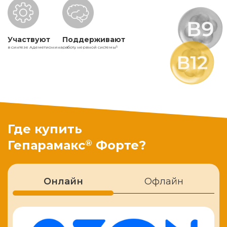
Участвуют
Поддерживают
в синтезе Адеметионина
работу нервной системы
5
Где купить
®
Гепарамакс
Форте?
Онлайн
Офлайн