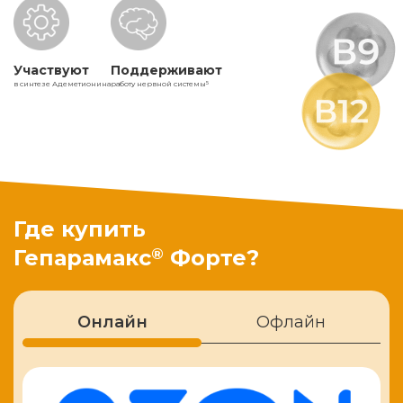
Участвуют
Поддерживают
в синтезе Адеметионина
работу нервной системы
5
Где купить
®
Гепарамакс
Форте?
Онлайн
Офлайн