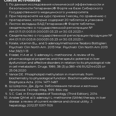
Список источников:
1.
По данным исследования клинической эффективности и
безопасности Гепарамакс® Форте на базе Сибирского
Государственного медицинского университета
2.
При перерасчете на курс приема 1 месяц, по сравнению с
препаратами, которые содержат 20 таблеток в упаковке
3.
Листок-вкладыш БАД Гепарамакс® Форте таблетки,
свидетельство о государственной регистрации №
AM.01.11.01.003.R.000031.03.23 от 30.03.2023 г.
4.
Свидетельство о государственной регистрации продукции №
AM.01.11.01.003.R.000031.03.23 от 30.03.2023 г.
5.
Folate, vitamin B₁₂, and S-adenosylmethionine Teodoro Bottiglieri.
Psychiatr Clin North Am. 2013 Mar. Psychiatr Clin North Am 2013
Mar;36(1):1-13
6.
Friedel, H A et al. S-adenosyl-L-methionine. A review of its
pharmacological properties and therapeutic potential in liver
dysfunction and affective disorders in relation to its physiological role
in cell metabolism. Drugs. 1989; 38 (3) p.389-416 RUS2144025 от
25.06.2020
7.
Vance DE. Phospholipid methylation in mammals: from
biochemistry to physiological function. BiochimicaBiochimica et
Biophysica Acta. 2014: 1477-1487
8.
Ш.Шерлок, Дж. Дули. Заболевания печени и желчных
протоков. Геотар-Мед. 1999. 864 стр
9.
S.C. Gad, in Encyclopedia of Toxicology (Third Edition), 2014
10.
Anstee QM et al.S-adenosyl-L-methionine (SAMe) therapy in liver
disease: a review of current evidence and clinical utility. J.
hepatology.2012;57:1097-1109