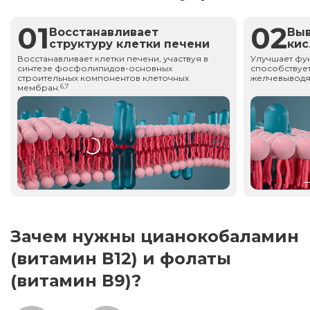
01
02
Восстанавливает
Вы
структуру клетки печени
ки
Восстанавливает клетки печени, участвуя в
Улучшает фу
синтезе фосфолипидов-основных
способствует
строительных компонентов клеточных
желчевыводя
мембран.
6,7
Зачем нужны цианокобаламин
(витамин В12) и фолаты
(витамин В9)?