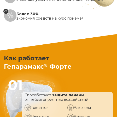
03
Более 30%
экономия средств на курс приема
2
Как работает
®
Гепарамакс
Форте
Способствует
защите печени
от неблагоприятных воздействий
Токсинов
Алкоголя
Лекарств
Вирусов