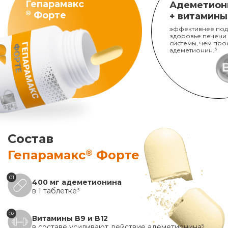
Гепарамакс
Адеметион
®
Форте
+ витамины
эффективнее под
здоровье печени
системы, чем про
адеметионин.
5
Состав
®
Гепарамакс
Форте
01
400 мг адеметионина
в 1 таблетке
3
02
Витамины B9 и B12
в составе усиливают действие адеметионина
5