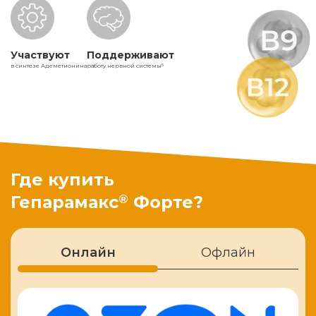
Участвуют
Поддерживают
в синтезе Адеметионина
работу нервной системы
5
Где купить
®
Гепарамакс
Форте?
Онлайн
Офлайн