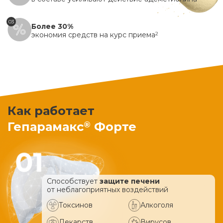
03
Более 30%
экономия средств на курс приема
2
Как работает
®
Гепарамакс
Форте
Способствует
защите печени
от неблагоприятных воздействий
Токсинов
Алкоголя
Лекарств
Вирусов