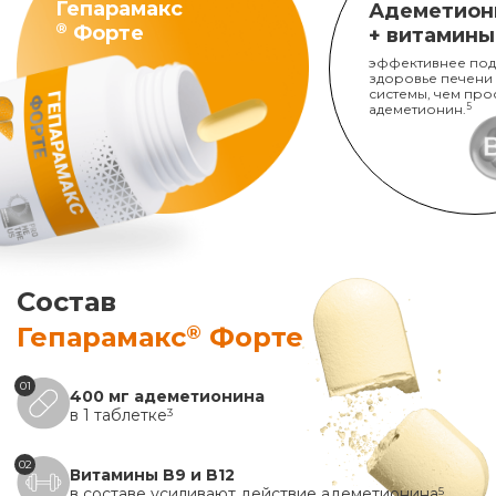
Гепарамакс
Адеметион
®
Форте
+ витамины
эффективнее под
здоровье печени
системы, чем про
адеметионин.
5
Состав
®
Гепарамакс
Форте
01
400 мг адеметионина
в 1 таблетке
3
02
Витамины B9 и B12
в составе усиливают действие адеметионина
5