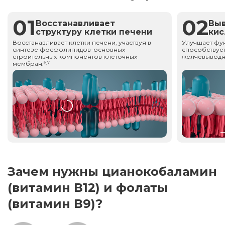
01
02
Восстанавливает
Вы
структуру клетки печени
ки
Восстанавливает клетки печени, участвуя в
Улучшает фу
синтезе фосфолипидов-основных
способствует
строительных компонентов клеточных
желчевыводя
мембран.
6,7
Зачем нужны цианокобаламин
(витамин В12) и фолаты
(витамин В9)?