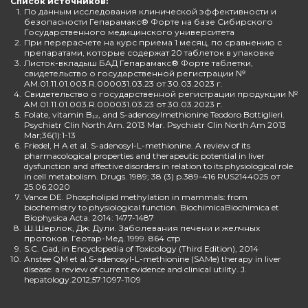
Список источников:
1.
По данным исследования клинической эффективности и
безопасности Гепарамакс® Форте на базе Сибирского
Государственного медицинского университета
2.
При перерасчете на курс приема 1 месяц, по сравнению с
препаратами, которые содержат 20 таблеток в упаковке
3.
Листок-вкладыш БАД Гепарамакс® Форте таблетки,
свидетельство о государственной регистрации №
AM.01.11.01.003.R.000031.03.23 от 30.03.2023 г.
4.
Свидетельство о государственной регистрации продукции №
AM.01.11.01.003.R.000031.03.23 от 30.03.2023 г.
5.
Folate, vitamin B₁₂, and S-adenosylmethionine Teodoro Bottiglieri.
Psychiatr Clin North Am. 2013 Mar. Psychiatr Clin North Am 2013
Mar;36(1):1-13
6.
Friedel, H A et al. S-adenosyl-L-methionine. A review of its
pharmacological properties and therapeutic potential in liver
dysfunction and affective disorders in relation to its physiological role
in cell metabolism. Drugs. 1989; 38 (3) p.389-416 RUS2144025 от
25.06.2020
7.
Vance DE. Phospholipid methylation in mammals: from
biochemistry to physiological function. BiochimicaBiochimica et
Biophysica Acta. 2014: 1477-1487
8.
Ш.Шерлок, Дж. Дули. Заболевания печени и желчных
протоков. Геотар-Мед. 1999. 864 стр
9.
S.C. Gad, in Encyclopedia of Toxicology (Third Edition), 2014
10.
Anstee QM et al.S-adenosyl-L-methionine (SAMe) therapy in liver
disease: a review of current evidence and clinical utility. J.
hepatology.2012;57:1097-1109