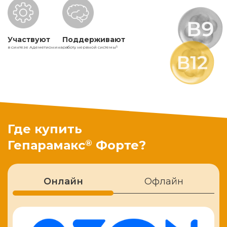
Участвуют
Поддерживают
в синтезе Адеметионина
работу нервной системы
5
Где купить
®
Гепарамакс
Форте?
Онлайн
Офлайн