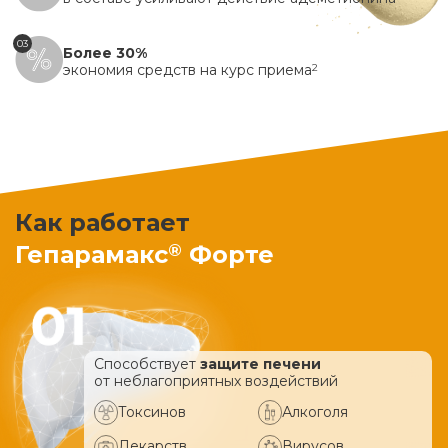
03
Более 30%
экономия средств на курс приема
2
Как работает
®
Гепарамакс
Форте
Способствует
защите печени
от неблагоприятных воздействий
Токсинов
Алкоголя
Лекарств
Вирусов