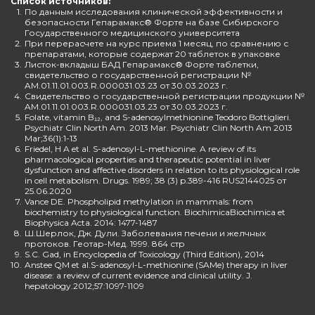
Список источников:
1.
По данным исследования клинической эффективности и
безопасности Гепарамакс® Форте на базе Сибирского
Государственного медицинского университета
2.
При перерасчете на курс приема 1 месяц, по сравнению с
препаратами, которые содержат 20 таблеток в упаковке
3.
Листок-вкладыш БАД Гепарамакс® Форте таблетки,
свидетельство о государственной регистрации №
AM.01.11.01.003.R.000031.03.23 от 30.03.2023 г.
4.
Свидетельство о государственной регистрации продукции №
AM.01.11.01.003.R.000031.03.23 от 30.03.2023 г.
5.
Folate, vitamin B₁₂, and S-adenosylmethionine Teodoro Bottiglieri.
Psychiatr Clin North Am. 2013 Mar. Psychiatr Clin North Am 2013
Mar;36(1):1-13
6.
Friedel, H A et al. S-adenosyl-L-methionine. A review of its
pharmacological properties and therapeutic potential in liver
dysfunction and affective disorders in relation to its physiological role
in cell metabolism. Drugs. 1989; 38 (3) p.389-416 RUS2144025 от
25.06.2020
7.
Vance DE. Phospholipid methylation in mammals: from
biochemistry to physiological function. BiochimicaBiochimica et
Biophysica Acta. 2014: 1477-1487
8.
Ш.Шерлок, Дж. Дули. Заболевания печени и желчных
протоков. Геотар-Мед. 1999. 864 стр
9.
S.C. Gad, in Encyclopedia of Toxicology (Third Edition), 2014
10.
Anstee QM et al.S-adenosyl-L-methionine (SAMe) therapy in liver
disease: a review of current evidence and clinical utility. J.
hepatology.2012;57:1097-1109