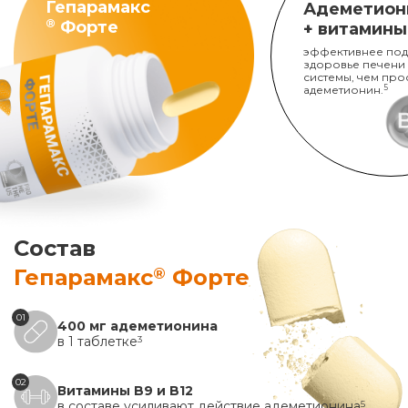
Гепарамакс
Адеметион
®
Форте
+ витамины
эффективнее под
здоровье печени
системы, чем про
адеметионин.
5
Состав
®
Гепарамакс
Форте
01
400 мг адеметионина
в 1 таблетке
3
02
Витамины B9 и B12
в составе усиливают действие адеметионина
5