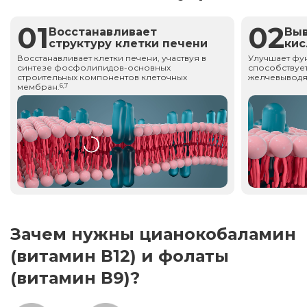
01
02
Восстанавливает
Вы
структуру клетки печени
ки
Восстанавливает клетки печени, участвуя в
Улучшает фу
синтезе фосфолипидов-основных
способствует
строительных компонентов клеточных
желчевыводя
мембран.
6,7
Зачем нужны цианокобаламин
(витамин В12) и фолаты
(витамин В9)?