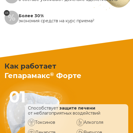
03
Более 30%
экономия средств на курс приема
2
Как работает
®
Гепарамакс
Форте
Способствует
защите печени
от неблагоприятных воздействий
Токсинов
Алкоголя
Лекарств
Вирусов