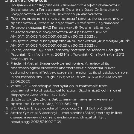
Список источников:
1.
По данным исследования клинической эффективности и
безопасности Гепарамакс® Форте на базе Сибирского
Государственного медицинского университета
2.
При перерасчете на курс приема 1 месяц, по сравнению с
препаратами, которые содержат 20 таблеток в упаковке
3.
Листок-вкладыш БАД Гепарамакс® Форте таблетки,
свидетельство о государственной регистрации №
AM.01.11.01.003.R.000031.03.23 от 30.03.2023 г.
4.
Свидетельство о государственной регистрации продукции №
AM.01.11.01.003.R.000031.03.23 от 30.03.2023 г.
5.
Folate, vitamin B₁₂, and S-adenosylmethionine Teodoro Bottiglieri.
Psychiatr Clin North Am. 2013 Mar. Psychiatr Clin North Am 2013
Mar;36(1):1-13
6.
Friedel, H A et al. S-adenosyl-L-methionine. A review of its
pharmacological properties and therapeutic potential in liver
dysfunction and affective disorders in relation to its physiological role
in cell metabolism. Drugs. 1989; 38 (3) p.389-416 RUS2144025 от
25.06.2020
7.
Vance DE. Phospholipid methylation in mammals: from
biochemistry to physiological function. BiochimicaBiochimica et
Biophysica Acta. 2014: 1477-1487
8.
Ш.Шерлок, Дж. Дули. Заболевания печени и желчных
протоков. Геотар-Мед. 1999. 864 стр
9.
S.C. Gad, in Encyclopedia of Toxicology (Third Edition), 2014
10.
Anstee QM et al.S-adenosyl-L-methionine (SAMe) therapy in liver
disease: a review of current evidence and clinical utility. J.
hepatology.2012;57:1097-1109