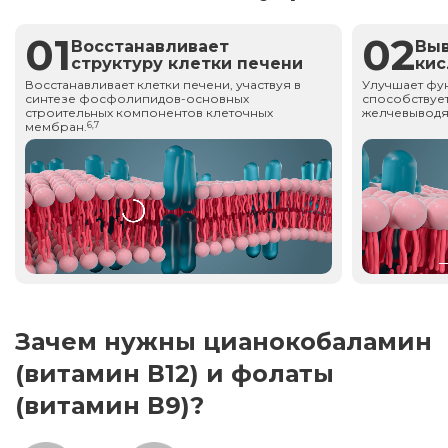
01
02
Восстанавливает
Вы
структуру клетки печени
ки
Восстанавливает клетки печени, участвуя в
Улучшает фу
синтезе фосфолипидов-основных
способствует
строительных компонентов клеточных
желчевыводя
мембран.
6,7
Зачем нужны цианокобаламин
(витамин В12) и фолаты
(витамин В9)?