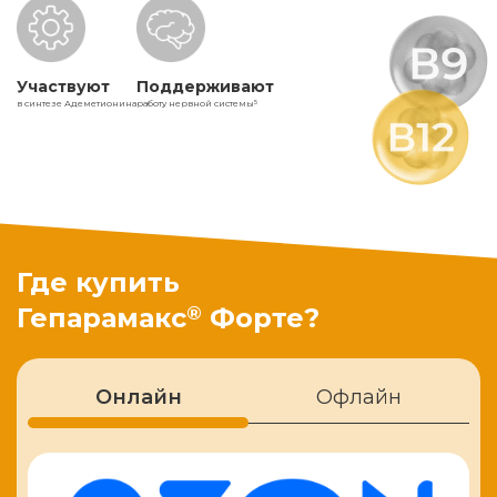
Участвуют
Поддерживают
в синтезе Адеметионина
работу нервной системы
5
Где купить
®
Гепарамакс
Форте?
Онлайн
Офлайн