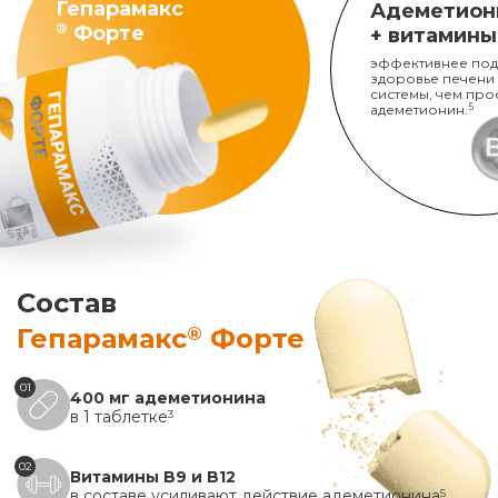
Гепарамакс
Адеметион
®
Форте
+ витамины
эффективнее под
здоровье печени
системы, чем про
адеметионин.
5
Состав
®
Гепарамакс
Форте
01
400 мг адеметионина
в 1 таблетке
3
02
Витамины B9 и B12
в составе усиливают действие адеметионина
5