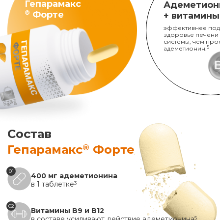
Гепарамакс
Адеметион
®
Форте
+ витамины
эффективнее под
здоровье печени
системы, чем про
адеметионин.
5
Состав
®
Гепарамакс
Форте
01
400 мг адеметионина
в 1 таблетке
3
02
Витамины B9 и B12
в составе усиливают действие адеметионина
5