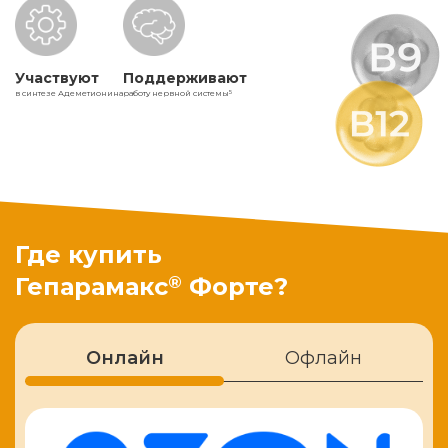
Участвуют
Поддерживают
в синтезе Адеметионина
работу нервной системы
5
Где купить
®
Гепарамакс
Форте?
Онлайн
Офлайн