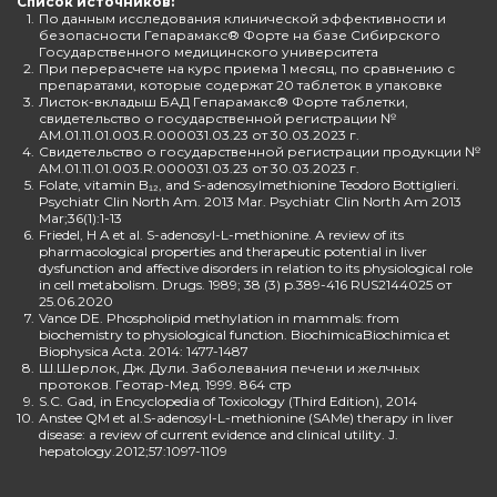
Список источников:
1.
По данным исследования клинической эффективности и
безопасности Гепарамакс® Форте на базе Сибирского
Государственного медицинского университета
2.
При перерасчете на курс приема 1 месяц, по сравнению с
препаратами, которые содержат 20 таблеток в упаковке
3.
Листок-вкладыш БАД Гепарамакс® Форте таблетки,
свидетельство о государственной регистрации №
AM.01.11.01.003.R.000031.03.23 от 30.03.2023 г.
4.
Свидетельство о государственной регистрации продукции №
AM.01.11.01.003.R.000031.03.23 от 30.03.2023 г.
5.
Folate, vitamin B₁₂, and S-adenosylmethionine Teodoro Bottiglieri.
Psychiatr Clin North Am. 2013 Mar. Psychiatr Clin North Am 2013
Mar;36(1):1-13
6.
Friedel, H A et al. S-adenosyl-L-methionine. A review of its
pharmacological properties and therapeutic potential in liver
dysfunction and affective disorders in relation to its physiological role
in cell metabolism. Drugs. 1989; 38 (3) p.389-416 RUS2144025 от
25.06.2020
7.
Vance DE. Phospholipid methylation in mammals: from
biochemistry to physiological function. BiochimicaBiochimica et
Biophysica Acta. 2014: 1477-1487
8.
Ш.Шерлок, Дж. Дули. Заболевания печени и желчных
протоков. Геотар-Мед. 1999. 864 стр
9.
S.C. Gad, in Encyclopedia of Toxicology (Third Edition), 2014
10.
Anstee QM et al.S-adenosyl-L-methionine (SAMe) therapy in liver
disease: a review of current evidence and clinical utility. J.
hepatology.2012;57:1097-1109