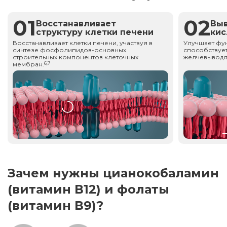
01
02
Восстанавливает
Вы
структуру клетки печени
ки
Восстанавливает клетки печени, участвуя в
Улучшает фу
синтезе фосфолипидов-основных
способствует
строительных компонентов клеточных
желчевыводя
мембран.
6,7
Зачем нужны цианокобаламин
(витамин В12) и фолаты
(витамин В9)?