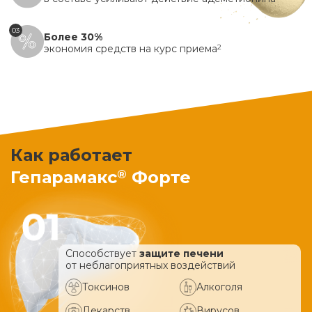
03
Более 30%
экономия средств на курс приема
2
Как работает
®
Гепарамакс
Форте
Способствует
защите печени
от неблагоприятных воздействий
Токсинов
Алкоголя
Лекарств
Вирусов