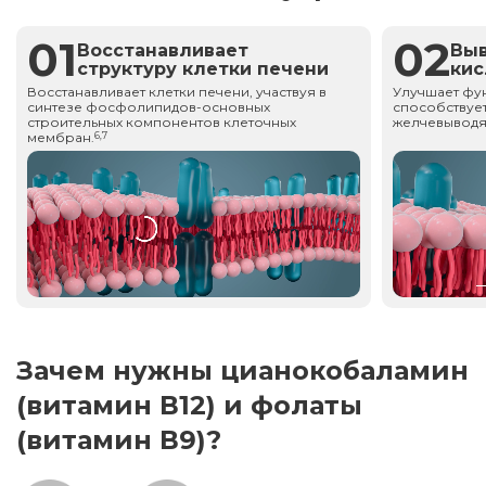
01
02
Восстанавливает
Вы
структуру клетки печени
ки
Восстанавливает клетки печени, участвуя в
Улучшает фу
синтезе фосфолипидов-основных
способствует
строительных компонентов клеточных
желчевыводя
мембран.
6,7
Зачем нужны цианокобаламин
(витамин В12) и фолаты
(витамин В9)?