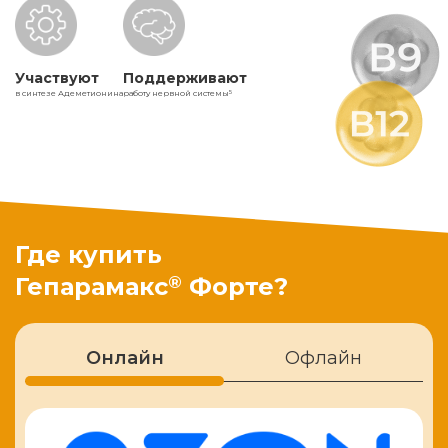
Участвуют
Поддерживают
в синтезе Адеметионина
работу нервной системы
5
Где купить
®
Гепарамакс
Форте?
Онлайн
Офлайн