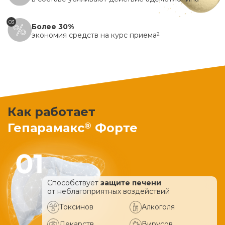
03
Более 30%
экономия средств на курс приема
2
Как работает
®
Гепарамакс
Форте
Способствует
защите печени
от неблагоприятных воздействий
Токсинов
Алкоголя
Лекарств
Вирусов