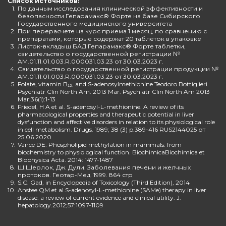
Список источников:
1.
По данным исследования клинической эффективности и
безопасности Гепарамакс® Форте на базе Сибирского
Государственного медицинского университета
2.
При перерасчете на курс приема 1 месяц, по сравнению с
препаратами, которые содержат 20 таблеток в упаковке
3.
Листок-вкладыш БАД Гепарамакс® Форте таблетки,
свидетельство о государственной регистрации №
AM.01.11.01.003.R.000031.03.23 от 30.03.2023 г.
4.
Свидетельство о государственной регистрации продукции №
AM.01.11.01.003.R.000031.03.23 от 30.03.2023 г.
5.
Folate, vitamin B₁₂, and S-adenosylmethionine Teodoro Bottiglieri.
Psychiatr Clin North Am. 2013 Mar. Psychiatr Clin North Am 2013
Mar;36(1):1-13
6.
Friedel, H A et al. S-adenosyl-L-methionine. A review of its
pharmacological properties and therapeutic potential in liver
dysfunction and affective disorders in relation to its physiological role
in cell metabolism. Drugs. 1989; 38 (3) p.389-416 RUS2144025 от
25.06.2020
7.
Vance DE. Phospholipid methylation in mammals: from
biochemistry to physiological function. BiochimicaBiochimica et
Biophysica Acta. 2014: 1477-1487
8.
Ш.Шерлок, Дж. Дули. Заболевания печени и желчных
протоков. Геотар-Мед. 1999. 864 стр
9.
S.C. Gad, in Encyclopedia of Toxicology (Third Edition), 2014
10.
Anstee QM et al.S-adenosyl-L-methionine (SAMe) therapy in liver
disease: a review of current evidence and clinical utility. J.
hepatology.2012;57:1097-1109