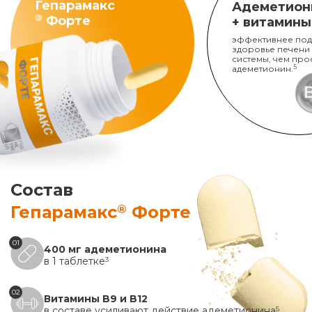
Гепарамакс
Адеметион
®
Форте
+ витамины
эффективнее под
здоровье печени
системы, чем про
адеметионин.
5
Состав
®
Гепарамакс
Форте
01
400 мг адеметионина
в 1 таблетке
3
02
Витамины B9 и B12
в составе усиливают действие адеметионина
5