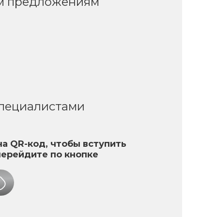
ым предложениям
специалистами
а QR-код, чтобы вступить
перейдите по кнопке