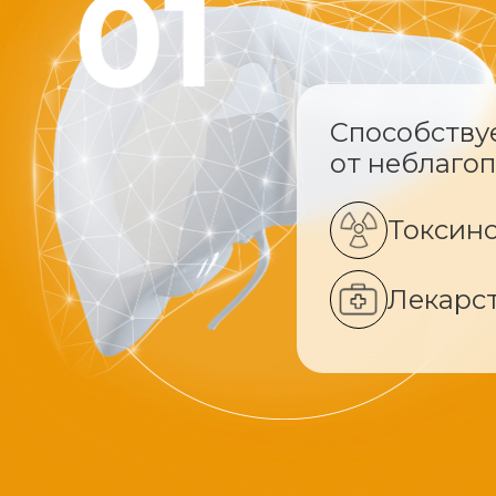
Способству
от неблаго
Токсин
Лекарс