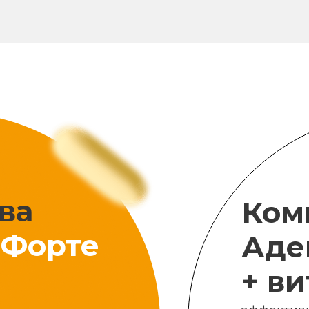
ва
Ком
Форте
Аде
+ в