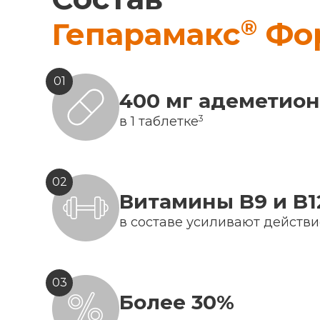
®
Гепарамакс
Фо
01
400 мг адеметио
3
в 1 таблетке
02
Витамины B9 и B1
в составе усиливают действ
03
Более 30%