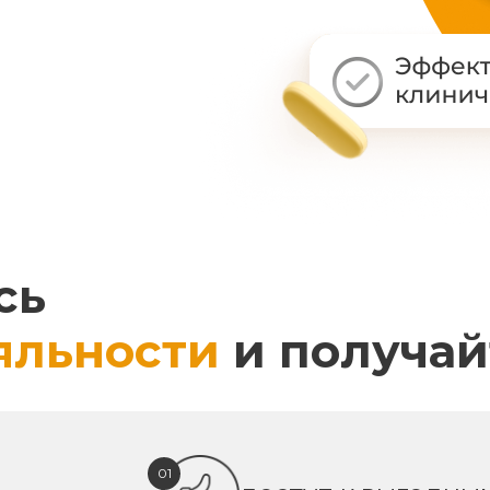
сь
яльности
и получай
01