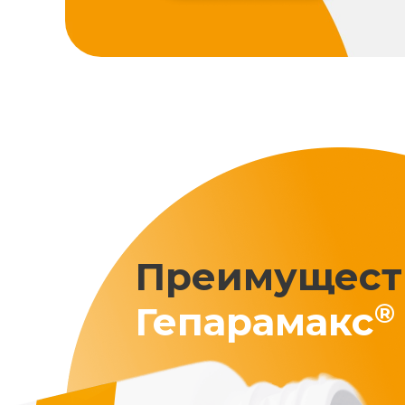
Преимущест
®
Гепарамакс