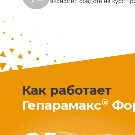
экономия средств на курс п
Как работает
®
Гепарамакс
Фо