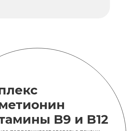
плекс
метионин
итамины B9 и B12