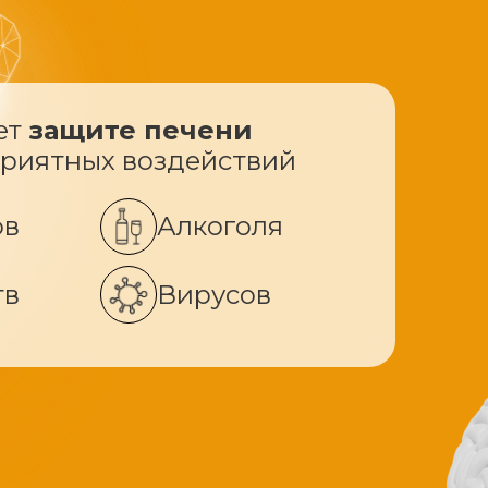
ет
защите печени
приятных воздействий
ов
Алкоголя
тв
Вирусов