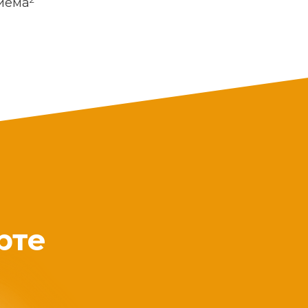
риема
рте