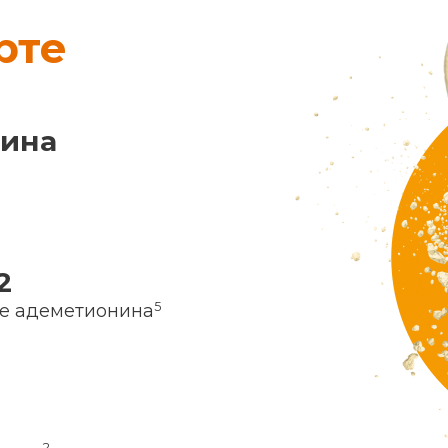
рте
нина
2
5
ие адеметионина
2