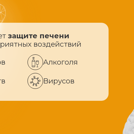
ет
защите печени
приятных воздействий
ов
Алкоголя
тв
Вирусов