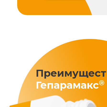
Преимущест
®
Гепарамакс