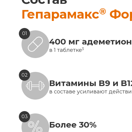
®
Гепарамакс
Фо
01
400 мг адеметио
3
в 1 таблетке
02
Витамины B9 и B1
в составе усиливают действ
03
Более 30%