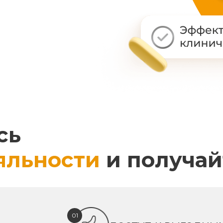
сь
яльности
и получай
01