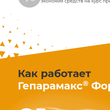
экономия средств на курс п
Как работает
®
Гепарамакс
Фо