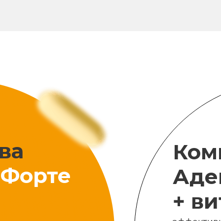
ва
Ком
Форте
Аде
+ в