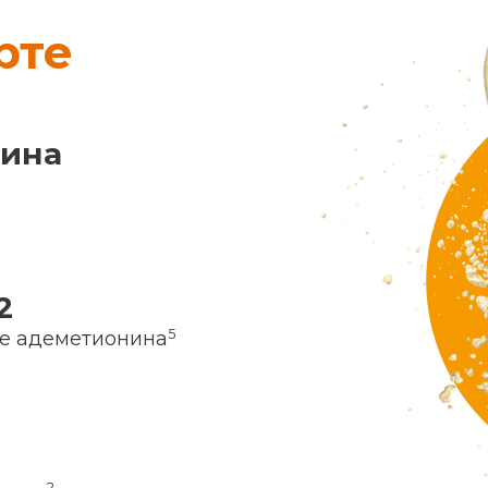
рте
нина
2
5
ие адеметионина
2