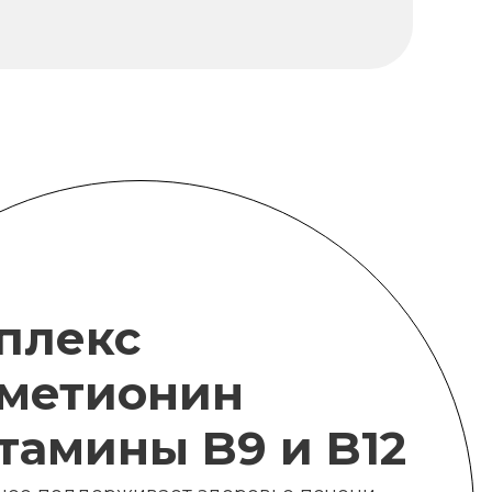
плекс
метионин
итамины B9 и B12