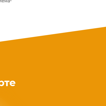
риема
рте