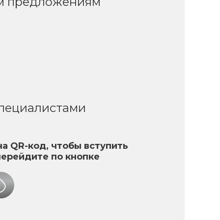
ым предложениям
специалистами
а QR-код, чтобы вступить
перейдите по кнопке