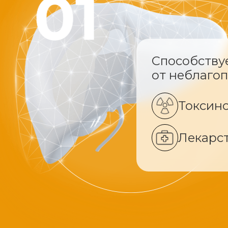
Способству
от неблаго
Токсин
Лекарс