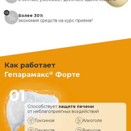
03
Более 30%
экономия средств на курс приема
2
Как работает
®
Гепарамакс
Форте
Способствует
защите печени
от неблагоприятных воздействий
Токсинов
Алкоголя
Лекарств
Вирусов