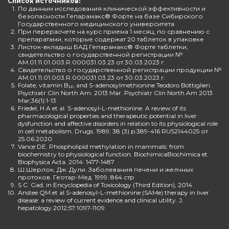
Список источников:
1.
По данным исследования клинической эффективности и
безопасности Гепарамакс® Форте на базе Сибирского
Государственного медицинского университета
2.
При перерасчете на курс приема 1 месяц, по сравнению с
препаратами, которые содержат 20 таблеток в упаковке
3.
Листок-вкладыш БАД Гепарамакс® Форте таблетки,
свидетельство о государственной регистрации №
AM.01.11.01.003.R.000031.03.23 от 30.03.2023 г.
4.
Свидетельство о государственной регистрации продукции №
AM.01.11.01.003.R.000031.03.23 от 30.03.2023 г.
5.
Folate, vitamin B₁₂, and S-adenosylmethionine Teodoro Bottiglieri.
Psychiatr Clin North Am. 2013 Mar. Psychiatr Clin North Am 2013
Mar;36(1):1-13
6.
Friedel, H A et al. S-adenosyl-L-methionine. A review of its
pharmacological properties and therapeutic potential in liver
dysfunction and affective disorders in relation to its physiological role
in cell metabolism. Drugs. 1989; 38 (3) p.389-416 RUS2144025 от
25.06.2020
7.
Vance DE. Phospholipid methylation in mammals: from
biochemistry to physiological function. BiochimicaBiochimica et
Biophysica Acta. 2014: 1477-1487
8.
Ш.Шерлок, Дж. Дули. Заболевания печени и желчных
протоков. Геотар-Мед. 1999. 864 стр
9.
S.C. Gad, in Encyclopedia of Toxicology (Third Edition), 2014
10.
Anstee QM et al.S-adenosyl-L-methionine (SAMe) therapy in liver
disease: a review of current evidence and clinical utility. J.
hepatology.2012;57:1097-1109