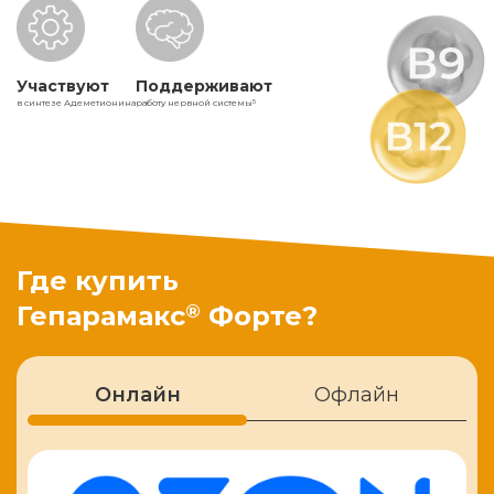
Участвуют
Поддерживают
в синтезе Адеметионина
работу нервной системы
5
Где купить
®
Гепарамакс
Форте?
Онлайн
Офлайн