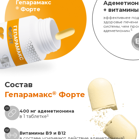
Гепарамакс
Адеметион
®
Форте
+ витамины
эффективнее под
здоровье печени
системы, чем про
адеметионин.
5
Состав
®
Гепарамакс
Форте
01
400 мг адеметионина
в 1 таблетке
3
02
Витамины B9 и B12
в составе усиливают действие адеметионина
5