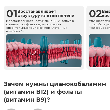
01
02
Восстанавливает
Вы
структуру клетки печени
ки
Восстанавливает клетки печени, участвуя в
Улучшает фу
синтезе фосфолипидов-основных
способствует
строительных компонентов клеточных
желчевыводя
мембран.
6,7
Зачем нужны цианокобаламин
(витамин В12) и фолаты
(витамин В9)?