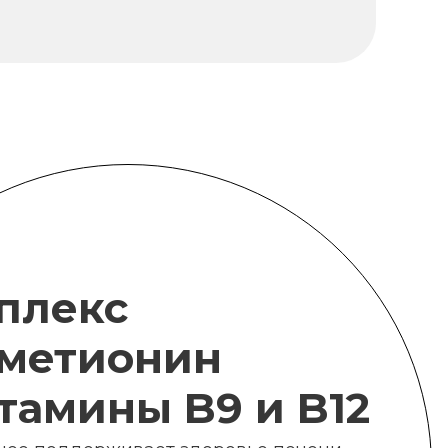
плекс
метионин
итамины B9 и B12