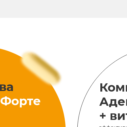
ва
Ком
Форте
Аде
+ в