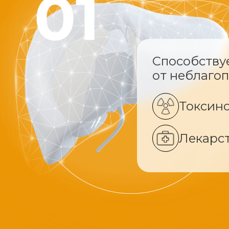
Способству
от неблаго
Токсин
Лекарс