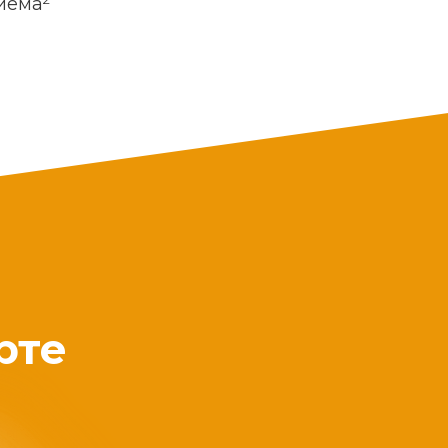
риема
рте