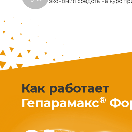
экономия средств на курс п
Как работает
®
Гепарамакс
Фо