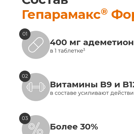
®
Гепарамакс
Фо
01
400 мг адеметио
3
в 1 таблетке
02
Витамины B9 и B1
в составе усиливают действ
03
Более 30%