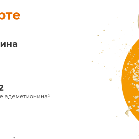
рте
нина
2
5
ие адеметионина
2