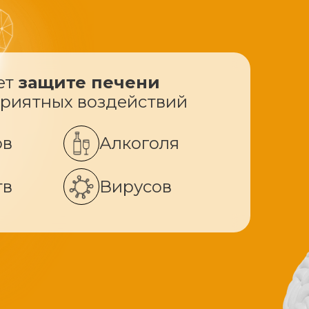
ет
защите печени
приятных воздействий
ов
Алкоголя
тв
Вирусов