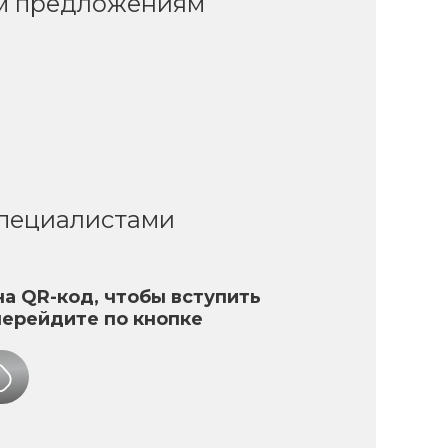
ым предложениям
специалистами
а QR-код, чтобы вступить
перейдите по кнопке