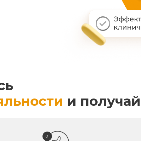
сь
яльности
и получай
01