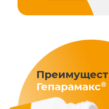
Преимущест
®
Гепарамакс