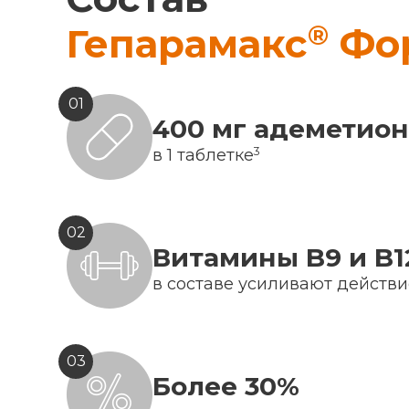
®
Гепарамакс
Фо
01
400 мг адеметио
3
в 1 таблетке
02
Витамины B9 и B1
в составе усиливают действ
03
Более 30%