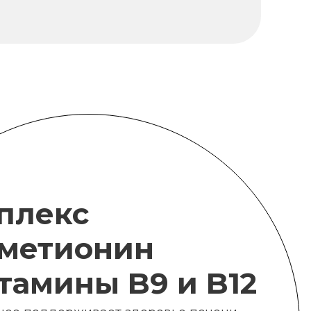
плекс
метионин
итамины B9 и B12