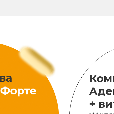
ва
Ком
Форте
Аде
+ в