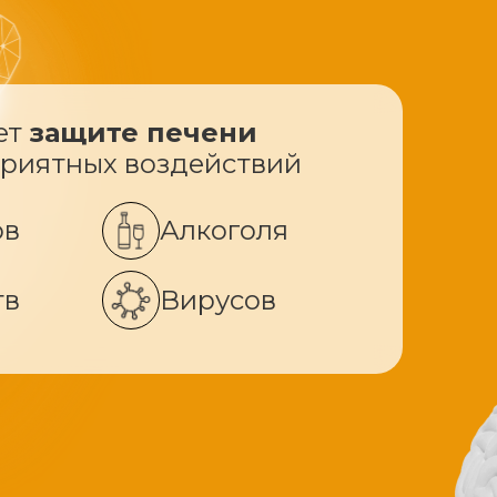
ет
защите печени
приятных воздействий
ов
Алкоголя
тв
Вирусов