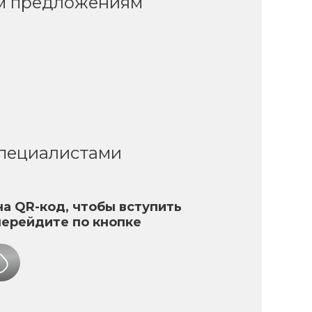
ым предложениям
специалистами
а QR-код, чтобы вступить
перейдите по кнопке