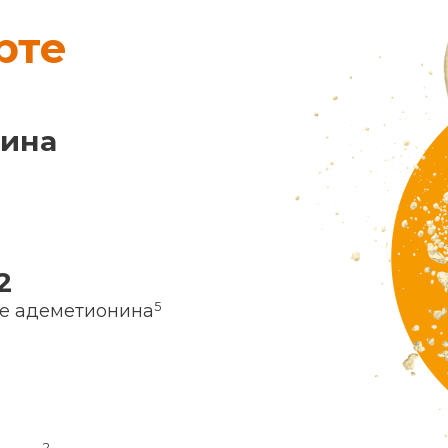
рте
нина
2
5
ие адеметионина
2