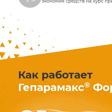
экономия средств на курс п
Как работает
®
Гепарамакс
Фо