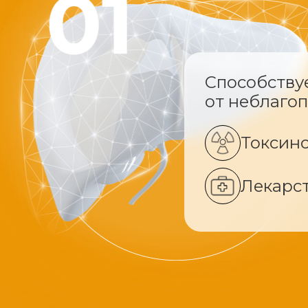
Способству
от неблаго
Токсин
Лекарс