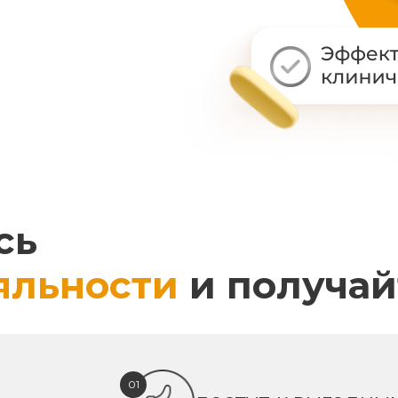
сь
яльности
и получай
01