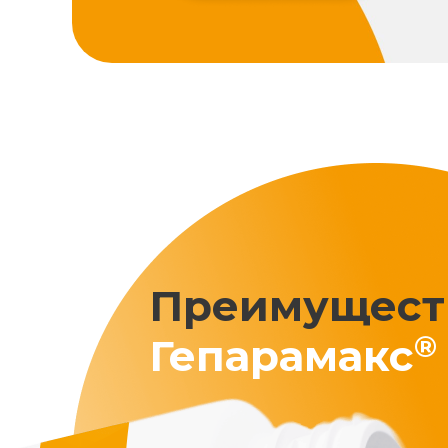
Преимущест
®
Гепарамакс