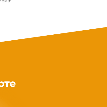
риема
рте