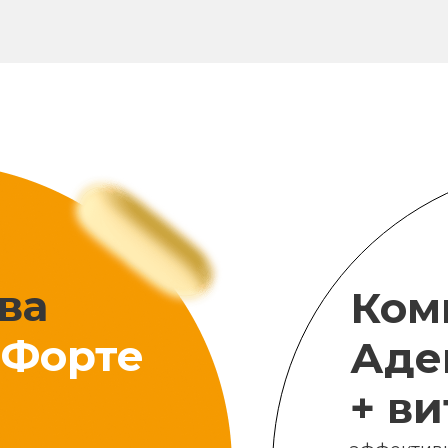
ва
Ком
Форте
Аде
+ в