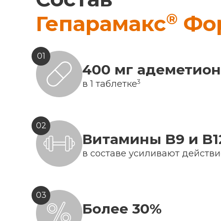
®
Гепарамакс
Фо
01
400 мг адеметио
3
в 1 таблетке
02
Витамины B9 и B1
в составе усиливают действ
03
Более 30%