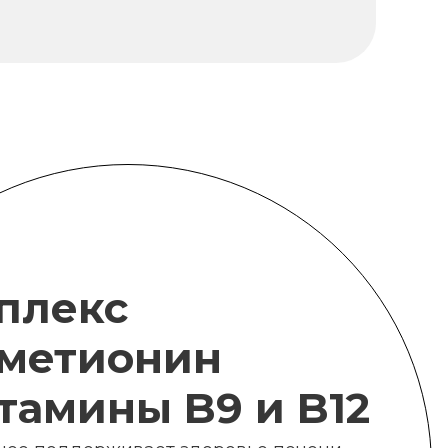
плекс
метионин
итамины B9 и B12