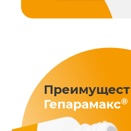
Преимущест
®
Гепарамакс