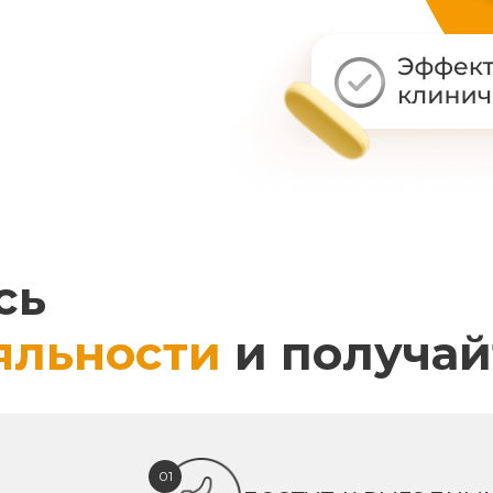
сь
яльности
и получай
01