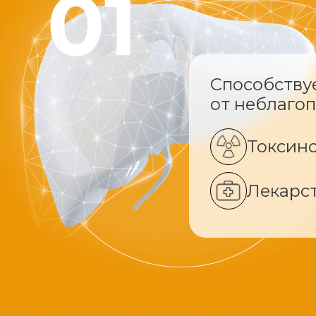
Способству
от неблаго
Токсин
Лекарс