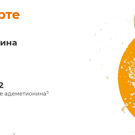
рте
нина
2
5
ие адеметионина
2