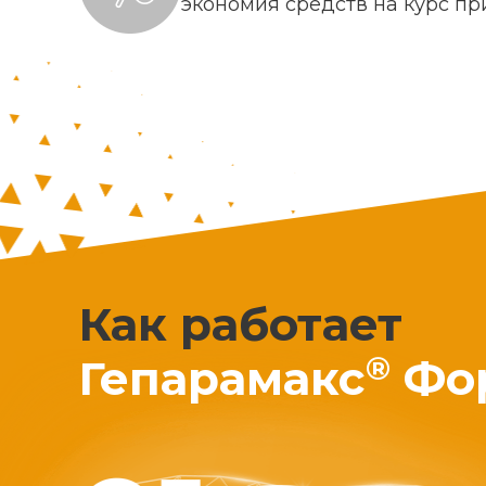
экономия средств на курс п
Как работает
®
Гепарамакс
Фо