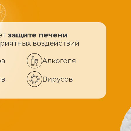
ет
защите печени
приятных воздействий
ов
Алкоголя
тв
Вирусов