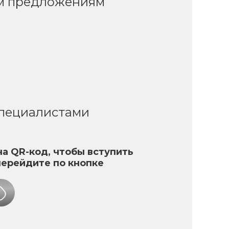
ым предложениям
специалистами
а QR-код, чтобы вступить
перейдите по кнопке