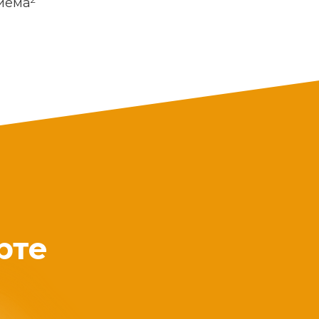
риема
рте