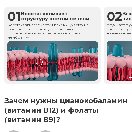
01
02
Восстанавливает
Вы
структуру клетки печени
ки
Восстанавливает клетки печени, участвуя в
Улучшает фу
синтезе фосфолипидов-основных
способствует
строительных компонентов клеточных
желчевыводя
мембран.
6,7
Зачем нужны цианокобаламин
(витамин В12) и фолаты
(витамин В9)?