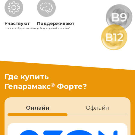
Участвуют
Поддерживают
в синтезе Адеметионина
работу нервной системы
5
Где купить
®
Гепарамакс
Форте?
Онлайн
Офлайн