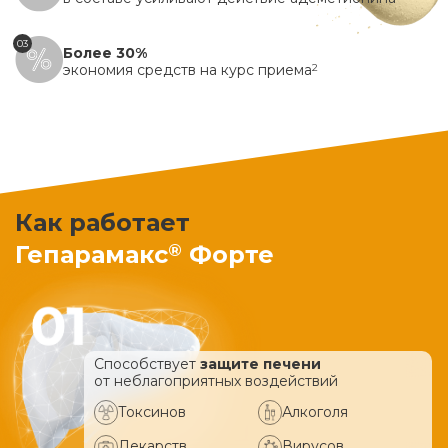
03
Более 30%
экономия средств на курс приема
2
Как работает
®
Гепарамакс
Форте
Способствует
защите печени
от неблагоприятных воздействий
Токсинов
Алкоголя
Лекарств
Вирусов