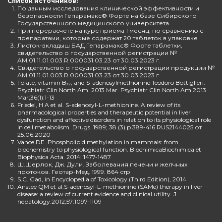
Список источников:
1.
По данным исследования клинической эффективности и
безопасности Гепарамакс® Форте на базе Сибирского
Государственного медицинского университета
2.
При перерасчете на курс приема 1 месяц, по сравнению с
препаратами, которые содержат 20 таблеток в упаковке
3.
Листок-вкладыш БАД Гепарамакс® Форте таблетки,
свидетельство о государственной регистрации №
AM.01.11.01.003.R.000031.03.23 от 30.03.2023 г.
4.
Свидетельство о государственной регистрации продукции №
AM.01.11.01.003.R.000031.03.23 от 30.03.2023 г.
5.
Folate, vitamin B₁₂, and S-adenosylmethionine Teodoro Bottiglieri.
Psychiatr Clin North Am. 2013 Mar. Psychiatr Clin North Am 2013
Mar;36(1):1-13
6.
Friedel, H A et al. S-adenosyl-L-methionine. A review of its
pharmacological properties and therapeutic potential in liver
dysfunction and affective disorders in relation to its physiological role
in cell metabolism. Drugs. 1989; 38 (3) p.389-416 RUS2144025 от
25.06.2020
7.
Vance DE. Phospholipid methylation in mammals: from
biochemistry to physiological function. BiochimicaBiochimica et
Biophysica Acta. 2014: 1477-1487
8.
Ш.Шерлок, Дж. Дули. Заболевания печени и желчных
протоков. Геотар-Мед. 1999. 864 стр
9.
S.C. Gad, in Encyclopedia of Toxicology (Third Edition), 2014
10.
Anstee QM et al.S-adenosyl-L-methionine (SAMe) therapy in liver
disease: a review of current evidence and clinical utility. J.
hepatology.2012;57:1097-1109