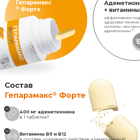
Гепарамакс
Адеметион
®
Форте
+ витамины
эффективнее под
здоровье печени
системы, чем про
адеметионин.
5
Состав
®
Гепарамакс
Форте
01
400 мг адеметионина
в 1 таблетке
3
02
Витамины B9 и B12
в составе усиливают действие адеметионина
5