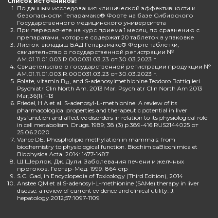
Список источников:
1.
По данным исследования клинической эффективности и
безопасности Гепарамакс® Форте на базе Сибирского
Государственного медицинского университета
2.
При перерасчете на курс приема 1 месяц, по сравнению с
препаратами, которые содержат 20 таблеток в упаковке
3.
Листок-вкладыш БАД Гепарамакс® Форте таблетки,
свидетельство о государственной регистрации №
AM.01.11.01.003.R.000031.03.23 от 30.03.2023 г.
4.
Свидетельство о государственной регистрации продукции №
AM.01.11.01.003.R.000031.03.23 от 30.03.2023 г.
5.
Folate, vitamin B₁₂, and S-adenosylmethionine Teodoro Bottiglieri.
Psychiatr Clin North Am. 2013 Mar. Psychiatr Clin North Am 2013
Mar;36(1):1-13
6.
Friedel, H A et al. S-adenosyl-L-methionine. A review of its
pharmacological properties and therapeutic potential in liver
dysfunction and affective disorders in relation to its physiological role
in cell metabolism. Drugs. 1989; 38 (3) p.389-416 RUS2144025 от
25.06.2020
7.
Vance DE. Phospholipid methylation in mammals: from
biochemistry to physiological function. BiochimicaBiochimica et
Biophysica Acta. 2014: 1477-1487
8.
Ш.Шерлок, Дж. Дули. Заболевания печени и желчных
протоков. Геотар-Мед. 1999. 864 стр
9.
S.C. Gad, in Encyclopedia of Toxicology (Third Edition), 2014
10.
Anstee QM et al.S-adenosyl-L-methionine (SAMe) therapy in liver
disease: a review of current evidence and clinical utility. J.
hepatology.2012;57:1097-1109