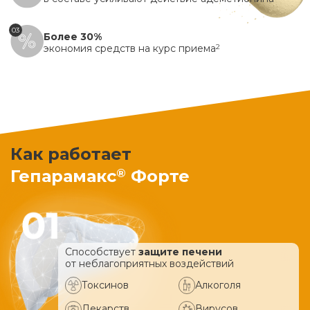
03
Более 30%
экономия средств на курс приема
2
Как работает
®
Гепарамакс
Форте
Способствует
защите печени
от неблагоприятных воздействий
Токсинов
Алкоголя
Лекарств
Вирусов