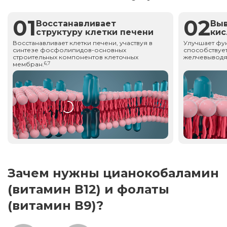
01
02
Восстанавливает
Вы
структуру клетки печени
ки
Восстанавливает клетки печени, участвуя в
Улучшает фу
синтезе фосфолипидов-основных
способствует
строительных компонентов клеточных
желчевыводя
мембран.
6,7
Зачем нужны цианокобаламин
(витамин В12) и фолаты
(витамин В9)?