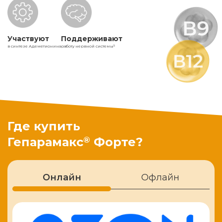
Участвуют
Поддерживают
в синтезе Адеметионина
работу нервной системы
5
Где купить
®
Гепарамакс
Форте?
Онлайн
Офлайн