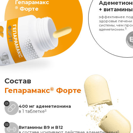
Гепарамакс
Адеметион
®
Форте
+ витамины
эффективнее под
здоровье печени
системы, чем про
адеметионин.
5
Состав
®
Гепарамакс
Форте
01
400 мг адеметионина
в 1 таблетке
3
02
Витамины B9 и B12
в составе усиливают действие адеметионина
5