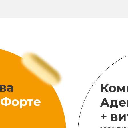
ва
Ком
Форте
Аде
+ в