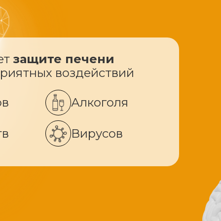
ет
защите печени
приятных воздействий
ов
Алкоголя
тв
Вирусов