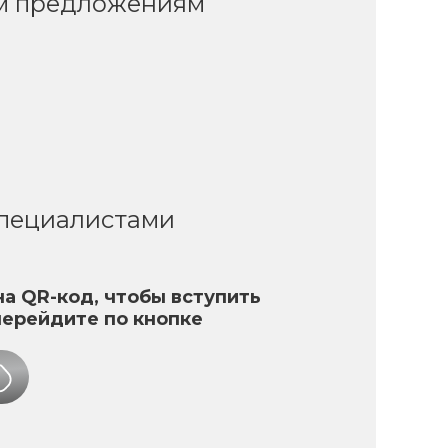
ым предложениям
специалистами
а QR-код, чтобы вступить
перейдите по кнопке