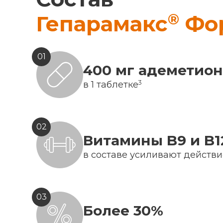
®
Гепарамакс
Фо
01
400 мг адеметио
3
в 1 таблетке
02
Витамины B9 и B1
в составе усиливают действ
03
Более 30%