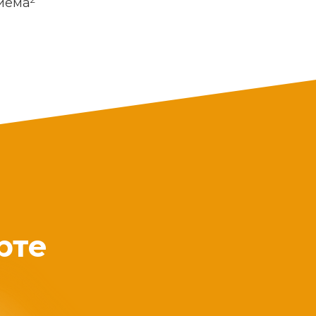
риема
рте