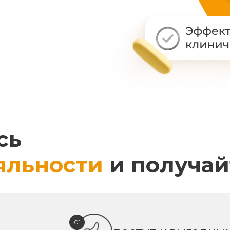
сь
яльности
и получай
01