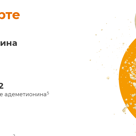
рте
нина
2
5
ие адеметионина
2