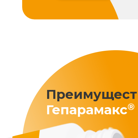
Преимущест
®
Гепарамакс