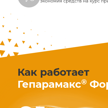
экономия средств на курс п
Как работает
®
Гепарамакс
Фо