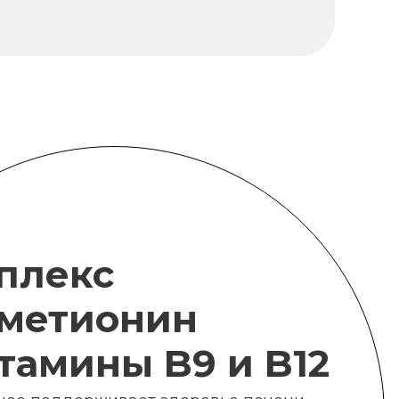
плекс
метионин
итамины B9 и B12