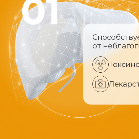
Способству
от неблаго
Токсин
Лекарс