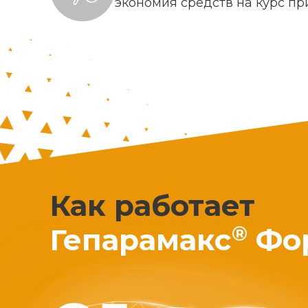
экономия средств на курс п
Как работает
®
Гепарамакс
Фо