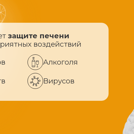
ет
защите печени
приятных воздействий
ов
Алкоголя
тв
Вирусов