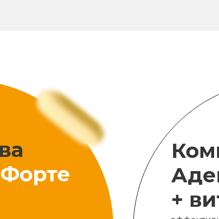
ва
Ком
Форте
Аде
+ в