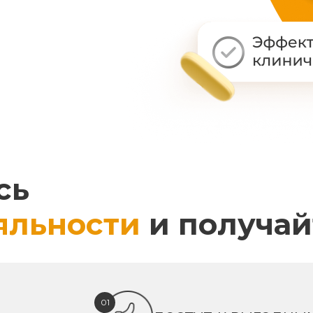
сь
яльности
и получай
01