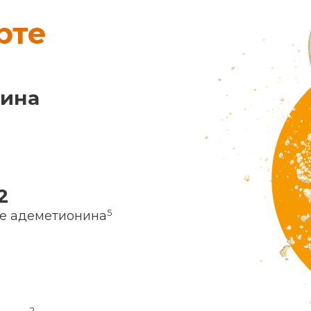
рте
нина
2
5
ие адеметионина
2