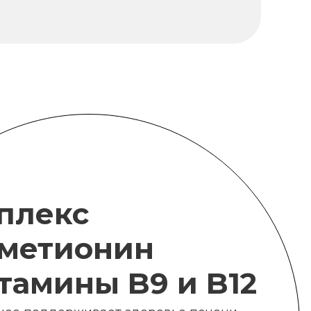
плекс
метионин
итамины B9 и B12