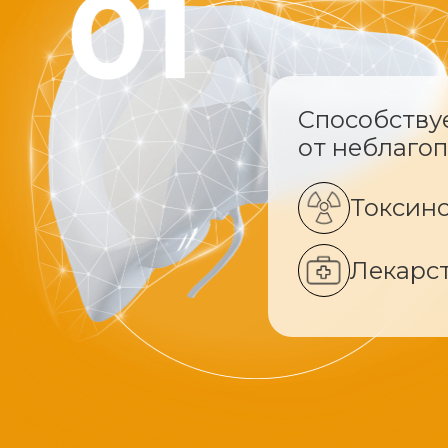
Способству
от неблаго
Токсин
Лекарс