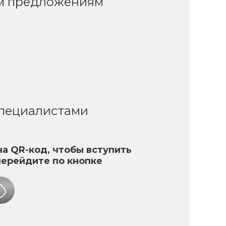
ым предложениям
специалистами
а QR-код, чтобы вступить
перейдите по кнопке