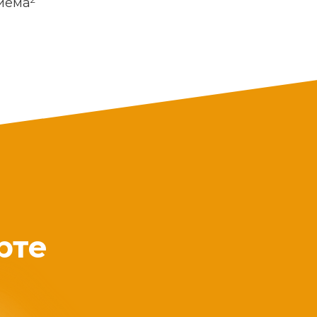
риема
рте