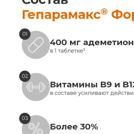
®
Гепарамакс
Фо
01
400 мг адеметио
3
в 1 таблетке
02
Витамины B9 и B1
в составе усиливают действ
03
Более 30%