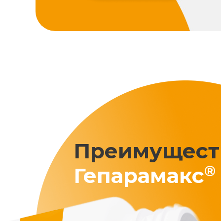
Преимущест
®
Гепарамакс