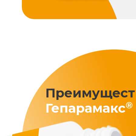
Преимущест
®
Гепарамакс