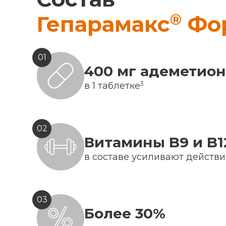
®
Гепарамакс
Фо
01
400 мг адеметио
3
в 1 таблетке
02
Витамины B9 и B1
в составе усиливают действ
03
Более 30%