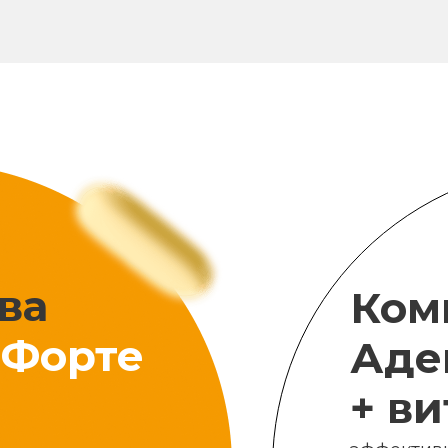
ва
Ком
Форте
Аде
+ в