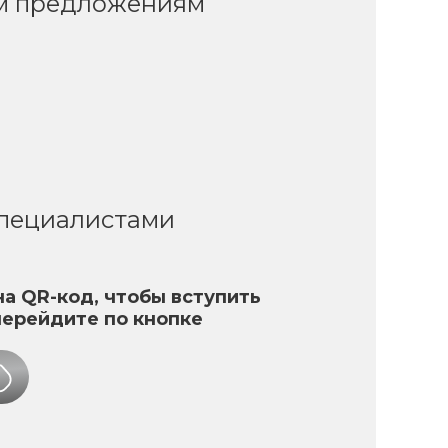
ым предложениям
специалистами
а QR-код, чтобы вступить
перейдите по кнопке