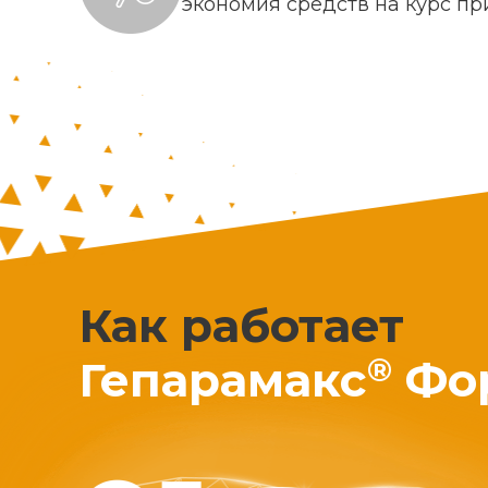
экономия средств на курс п
Как работает
®
Гепарамакс
Фо