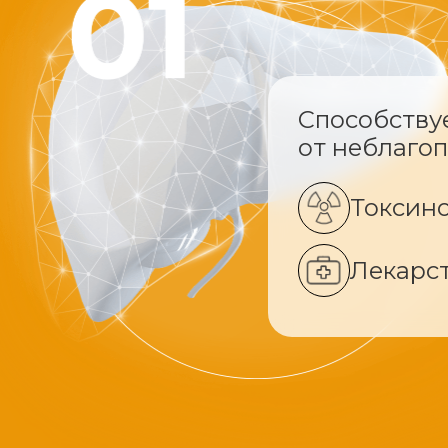
Способству
от неблаго
Токсин
Лекарс