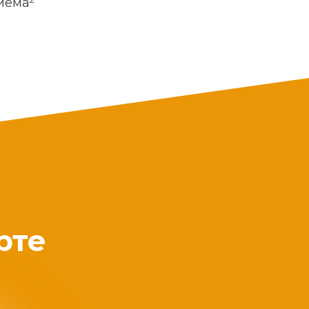
риема
рте