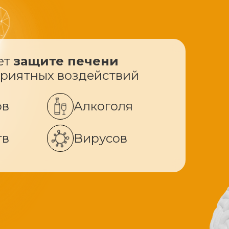
ет
защите печени
приятных воздействий
ов
Алкоголя
тв
Вирусов