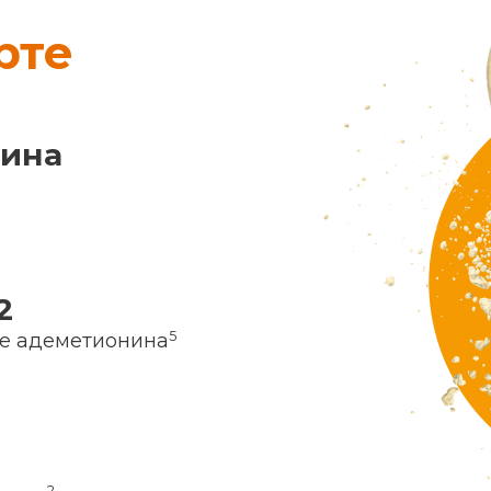
рте
нина
2
5
ие адеметионина
2