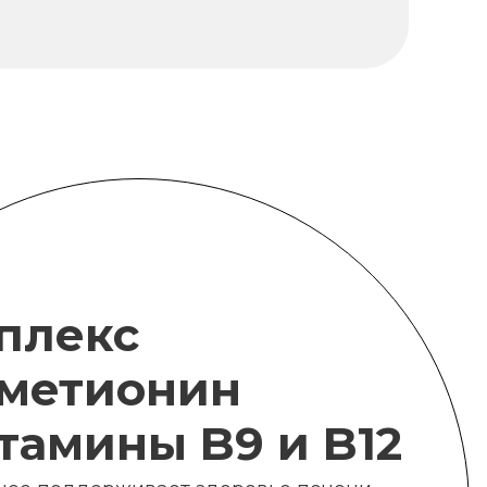
плекс
метионин
итамины B9 и B12