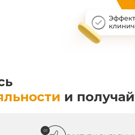
сь
яльности
и получай
01