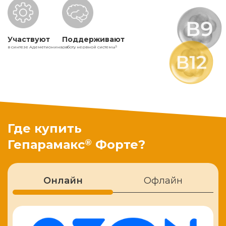
Участвуют
Поддерживают
в синтезе Адеметионина
работу нервной системы
5
Где купить
®
Гепарамакс
Форте?
Онлайн
Офлайн