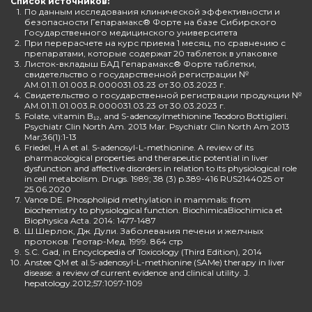
Список источников:
1.
По данным исследования клинической эффективности и
безопасности Гепарамакс® Форте на базе Сибирского
Государственного медицинского университета
2.
При перерасчете на курс приема 1 месяц, по сравнению с
препаратами, которые содержат 20 таблеток в упаковке
3.
Листок-вкладыш БАД Гепарамакс® Форте таблетки,
свидетельство о государственной регистрации №
AM.01.11.01.003.R.000031.03.23 от 30.03.2023 г.
4.
Свидетельство о государственной регистрации продукции №
AM.01.11.01.003.R.000031.03.23 от 30.03.2023 г.
5.
Folate, vitamin B₁₂, and S-adenosylmethionine Teodoro Bottiglieri.
Psychiatr Clin North Am. 2013 Mar. Psychiatr Clin North Am 2013
Mar;36(1):1-13
6.
Friedel, H A et al. S-adenosyl-L-methionine. A review of its
pharmacological properties and therapeutic potential in liver
dysfunction and affective disorders in relation to its physiological role
in cell metabolism. Drugs. 1989; 38 (3) p.389-416 RUS2144025 от
25.06.2020
7.
Vance DE. Phospholipid methylation in mammals: from
biochemistry to physiological function. BiochimicaBiochimica et
Biophysica Acta. 2014: 1477-1487
8.
Ш.Шерлок, Дж. Дули. Заболевания печени и желчных
протоков. Геотар-Мед. 1999. 864 стр
9.
S.C. Gad, in Encyclopedia of Toxicology (Third Edition), 2014
10.
Anstee QM et al.S-adenosyl-L-methionine (SAMe) therapy in liver
disease: a review of current evidence and clinical utility. J.
hepatology.2012;57:1097-1109