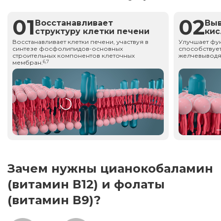
01
02
Восстанавливает
Вы
структуру клетки печени
ки
Восстанавливает клетки печени, участвуя в
Улучшает фу
синтезе фосфолипидов-основных
способствует
строительных компонентов клеточных
желчевыводя
мембран.
6,7
Зачем нужны цианокобаламин
(витамин В12) и фолаты
(витамин В9)?