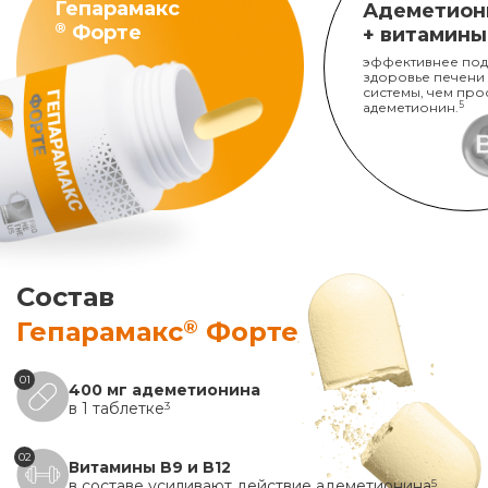
Гепарамакс
Адеметион
®
Форте
+ витамины
эффективнее под
здоровье печени
системы, чем про
адеметионин.
5
Состав
®
Гепарамакс
Форте
01
400 мг адеметионина
в 1 таблетке
3
02
Витамины B9 и B12
в составе усиливают действие адеметионина
5