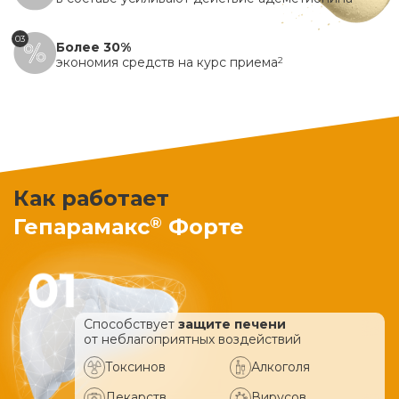
03
Более 30%
экономия средств на курс приема
2
Как работает
®
Гепарамакс
Форте
Способствует
защите печени
от неблагоприятных воздействий
Токсинов
Алкоголя
Лекарств
Вирусов