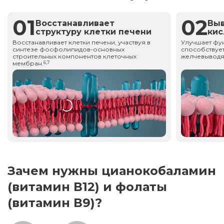
01
02
Восстанавливает
Вы
структуру клетки печени
ки
Восстанавливает клетки печени, участвуя в
Улучшает фу
синтезе фосфолипидов-основных
способствует
строительных компонентов клеточных
желчевыводя
мембран.
6,7
Зачем нужны цианокобаламин
(витамин В12) и фолаты
(витамин В9)?