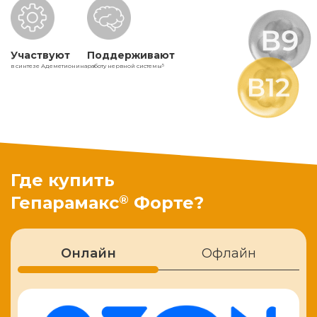
Участвуют
Поддерживают
в синтезе Адеметионина
работу нервной системы
5
Где купить
®
Гепарамакс
Форте?
Онлайн
Офлайн