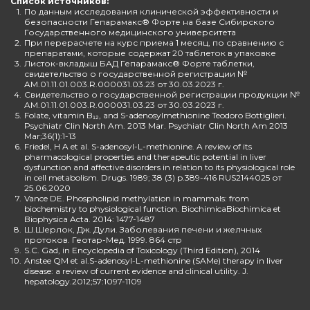
Список источников:
1.
По данным исследования клинической эффективности и
безопасности Гепарамакс® Форте на базе Сибирского
Государственного медицинского университета
2.
При перерасчете на курс приема 1 месяц, по сравнению с
препаратами, которые содержат 20 таблеток в упаковке
3.
Листок-вкладыш БАД Гепарамакс® Форте таблетки,
свидетельство о государственной регистрации №
AM.01.11.01.003.R.000031.03.23 от 30.03.2023 г.
4.
Свидетельство о государственной регистрации продукции №
AM.01.11.01.003.R.000031.03.23 от 30.03.2023 г.
5.
Folate, vitamin B₁₂, and S-adenosylmethionine Teodoro Bottiglieri.
Psychiatr Clin North Am. 2013 Mar. Psychiatr Clin North Am 2013
Mar;36(1):1-13
6.
Friedel, H A et al. S-adenosyl-L-methionine. A review of its
pharmacological properties and therapeutic potential in liver
dysfunction and affective disorders in relation to its physiological role
in cell metabolism. Drugs. 1989; 38 (3) p.389-416 RUS2144025 от
25.06.2020
7.
Vance DE. Phospholipid methylation in mammals: from
biochemistry to physiological function. BiochimicaBiochimica et
Biophysica Acta. 2014: 1477-1487
8.
Ш.Шерлок, Дж. Дули. Заболевания печени и желчных
протоков. Геотар-Мед. 1999. 864 стр
9.
S.C. Gad, in Encyclopedia of Toxicology (Third Edition), 2014
10.
Anstee QM et al.S-adenosyl-L-methionine (SAMe) therapy in liver
disease: a review of current evidence and clinical utility. J.
hepatology.2012;57:1097-1109