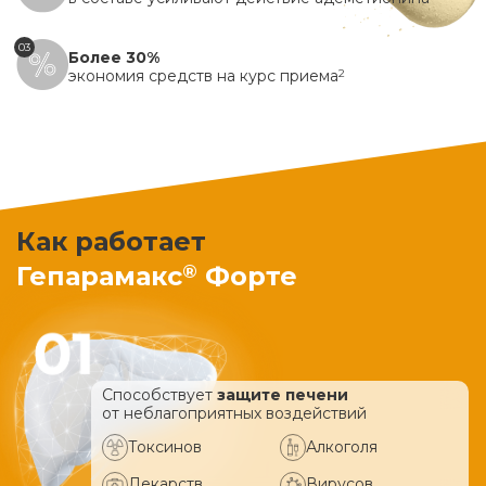
03
Более 30%
экономия средств на курс приема
2
Как работает
®
Гепарамакс
Форте
Способствует
защите печени
от неблагоприятных воздействий
Токсинов
Алкоголя
Лекарств
Вирусов