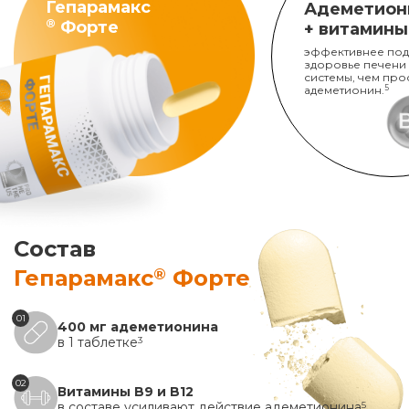
Гепарамакс
Адеметион
®
Форте
+ витамины
эффективнее под
здоровье печени
системы, чем про
адеметионин.
5
Состав
®
Гепарамакс
Форте
01
400 мг адеметионина
в 1 таблетке
3
02
Витамины B9 и B12
в составе усиливают действие адеметионина
5