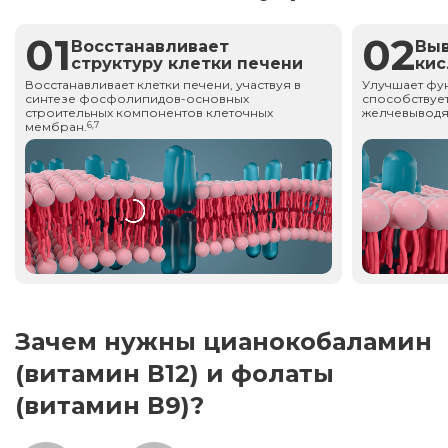
01
02
Восстанавливает
Вы
структуру клетки печени
ки
Восстанавливает клетки печени, участвуя в
Улучшает фу
синтезе фосфолипидов-основных
способствует
строительных компонентов клеточных
желчевыводя
мембран.
6,7
Зачем нужны цианокобаламин
(витамин В12) и фолаты
(витамин В9)?