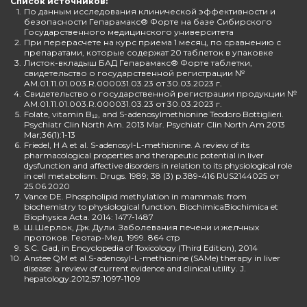
Список источников:
1.
По данным исследования клинической эффективности и
безопасности Гепарамакс® Форте на базе Сибирского
Государственного медицинского университета
2.
При перерасчете на курс приема 1 месяц, по сравнению с
препаратами, которые содержат 20 таблеток в упаковке
3.
Листок-вкладыш БАД Гепарамакс® Форте таблетки,
свидетельство о государственной регистрации №
AM.01.11.01.003.R.000031.03.23 от 30.03.2023 г.
4.
Свидетельство о государственной регистрации продукции №
AM.01.11.01.003.R.000031.03.23 от 30.03.2023 г.
5.
Folate, vitamin B₁₂, and S-adenosylmethionine Teodoro Bottiglieri.
Psychiatr Clin North Am. 2013 Mar. Psychiatr Clin North Am 2013
Mar;36(1):1-13
6.
Friedel, H A et al. S-adenosyl-L-methionine. A review of its
pharmacological properties and therapeutic potential in liver
dysfunction and affective disorders in relation to its physiological role
in cell metabolism. Drugs. 1989; 38 (3) p.389-416 RUS2144025 от
25.06.2020
7.
Vance DE. Phospholipid methylation in mammals: from
biochemistry to physiological function. BiochimicaBiochimica et
Biophysica Acta. 2014: 1477-1487
8.
Ш.Шерлок, Дж. Дули. Заболевания печени и желчных
протоков. Геотар-Мед. 1999. 864 стр
9.
S.C. Gad, in Encyclopedia of Toxicology (Third Edition), 2014
10.
Anstee QM et al.S-adenosyl-L-methionine (SAMe) therapy in liver
disease: a review of current evidence and clinical utility. J.
hepatology.2012;57:1097-1109