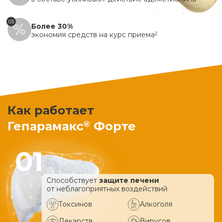
03
Более 30%
экономия средств на курс приема
2
Как работает
®
Гепарамакс
Форте
Способствует
защите печени
от неблагоприятных воздействий
Токсинов
Алкоголя
Лекарств
Вирусов