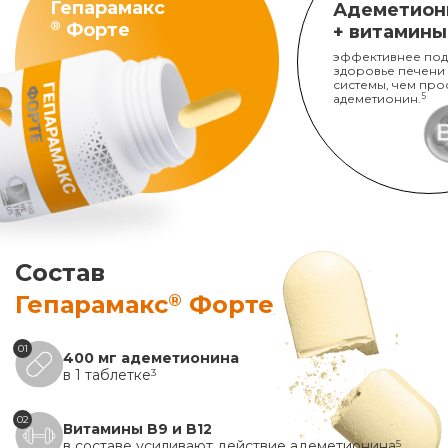
Гепарамакс
Адеметион
®
Форте
+ витамины
эффективнее под
здоровье печени
системы, чем про
адеметионин.
5
Состав
®
Гепарамакс
Форте
01
400 мг адеметионина
в 1 таблетке
3
02
Витамины B9 и B12
в составе усиливают действие адеметионина
5