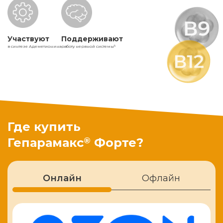
Участвуют
Поддерживают
в синтезе Адеметионина
работу нервной системы
5
Где купить
®
Гепарамакс
Форте?
Онлайн
Офлайн