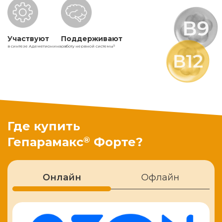
Участвуют
Поддерживают
в синтезе Адеметионина
работу нервной системы
5
Где купить
®
Гепарамакс
Форте?
Онлайн
Офлайн