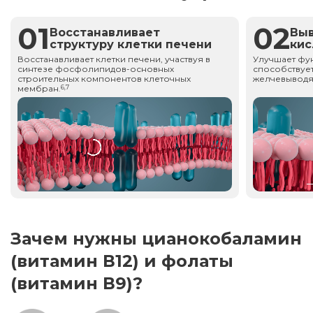
01
02
Восстанавливает
Вы
структуру клетки печени
ки
Восстанавливает клетки печени, участвуя в
Улучшает фу
синтезе фосфолипидов-основных
способствует
строительных компонентов клеточных
желчевыводя
мембран.
6,7
Зачем нужны цианокобаламин
(витамин В12) и фолаты
(витамин В9)?