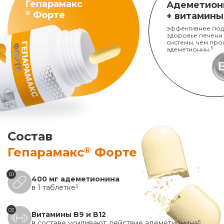
Гепарамакс
Адеметион
®
Форте
+ витамины
эффективнее под
здоровье печени
системы, чем про
адеметионин.
5
Состав
®
Гепарамакс
Форте
01
400 мг адеметионина
в 1 таблетке
3
02
Витамины B9 и B12
в составе усиливают действие адеметионина
5