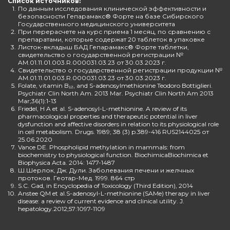
Список источников:
1.
По данным исследования клинической эффективности и
безопасности Гепарамакс® Форте на базе Сибирского
Государственного медицинского университета
2.
При перерасчете на курс приема 1 месяц, по сравнению с
препаратами, которые содержат 20 таблеток в упаковке
3.
Листок-вкладыш БАД Гепарамакс® Форте таблетки,
свидетельство о государственной регистрации №
AM.01.11.01.003.R.000031.03.23 от 30.03.2023 г.
4.
Свидетельство о государственной регистрации продукции №
AM.01.11.01.003.R.000031.03.23 от 30.03.2023 г.
5.
Folate, vitamin B₁₂, and S-adenosylmethionine Teodoro Bottiglieri.
Psychiatr Clin North Am. 2013 Mar. Psychiatr Clin North Am 2013
Mar;36(1):1-13
6.
Friedel, H A et al. S-adenosyl-L-methionine. A review of its
pharmacological properties and therapeutic potential in liver
dysfunction and affective disorders in relation to its physiological role
in cell metabolism. Drugs. 1989; 38 (3) p.389-416 RUS2144025 от
25.06.2020
7.
Vance DE. Phospholipid methylation in mammals: from
biochemistry to physiological function. BiochimicaBiochimica et
Biophysica Acta. 2014: 1477-1487
8.
Ш.Шерлок, Дж. Дули. Заболевания печени и желчных
протоков. Геотар-Мед. 1999. 864 стр
9.
S.C. Gad, in Encyclopedia of Toxicology (Third Edition), 2014
10.
Anstee QM et al.S-adenosyl-L-methionine (SAMe) therapy in liver
disease: a review of current evidence and clinical utility. J.
hepatology.2012;57:1097-1109