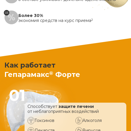
03
Более 30%
экономия средств на курс приема
2
Как работает
®
Гепарамакс
Форте
Способствует
защите печени
от неблагоприятных воздействий
Токсинов
Алкоголя
Лекарств
Вирусов